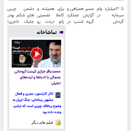
تا 3میلیارد وام
مسیر همراهی و
برای همیشه و
دشمن چربی
سرمایه در
گزارش عملکرد
کاملا تضمینی
های شکم پودر
گردش
گروه اسنپ در
زانو دردت رو
جلبک لاغری!
فروشندگان =>
۱۴۰۴
درمان کن ◀
گیاهی+تاثیر
تماشاخانه
فروشگاهت رو
پرسش نامه ▶
فوری
ثبت کن
محمدباقر خرازی کیست؟روحانی
جنجالی با ادعاها و ایده‌های
تخیلی
تاکر کارلسون، مجری و فعال
مشهور رسانه‌ای: جنگ ایران به
وضوح برخلاف چیزی است که ترامپ
وعده داده بود
فیلم های دیگر