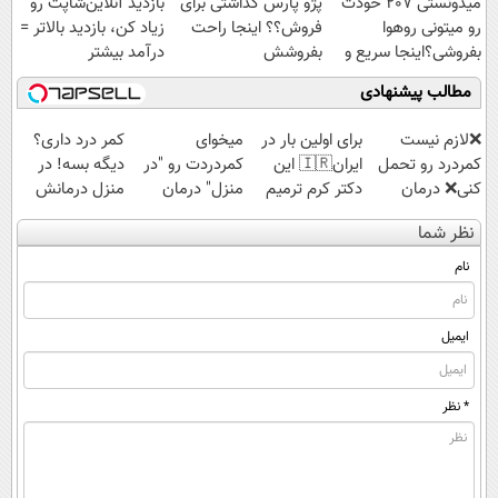
میدونستی 207 خودت
پژو پارس گذاشتی برای
بازدید آنلاین‌شاپت رو
رو میتونی روهوا
فروش؟؟ اینجا راحت
زیاد کن، بازدید بالاتر =
بفروشی؟اینجا سریع و
بفروشش
درآمد بیشتر
راحت بفروش
مطالب پیشنهادی
❌لازم نیست
برای اولین بار در
میخوای
کمر درد داری؟
کمردرد رو تحمل
ایران🇮🇷 این
کمردردت رو "در
دیگه بسه! در
کنی❌ درمان
دکتر کرم ترمیم
منزل" درمان
منزل درمانش
بدون جراحی و
کننده 23 روزه
کنی؟ (◂فیلم +
کن
نظر شما
قرص
ساخت!
◂پرسش‌نامه)
(◀پرسش‌نامه)
(پرسشنامه)
نام
ایمیل
* نظر