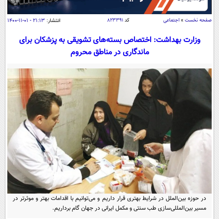
سیاسی
اقتصاد
صفحه نخست
»
اجتماعی
کد
۸۲۳۳۹۱
انتشار:
۲۱:۱۳ - ۰۱-۱۱-۱۴۰۰
جامعه
اقتصادی
وزارت بهداشت: اختصاص بسته‌های تشویقی به پزشکان برای
ماندگاری در مناطق محروم
ورزشی
اجتماعی
خودرو
بین الملل
حوادث
فرهنگ و هنر
سیاست خارجی
سلامت
علم و دانش
یک برش دانایی
قرآن
فناوری و It
محیط زیست
گوناگون
علمی
سفر و تفریح
فیلم
سرگرمی
اخبار کریپتو
عصر ایران 2
اقتصاد
باشگاه مغز
آموزش زبان
خواندنی ها و دیدنی ها
ورزش
مجله تصویری سلاح
در حوزه بین‌الملل در شرایط بهتری قرار داریم و می‌توانیم با اقدامات بهتر و موثرتر در
داستان کوتاه
سیاست
مسیر بین‌المللی‌سازی طب سنتی و مکمل ایرانی در جهان گام برداریم.