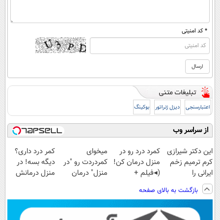
* کد امنیتی
اعتبارسنجی
دیزل ژنراتور
بوکینگ
از سراسر وب
این دکتر شیرازی
کمرد درد رو در
میخوای
کمر درد داری؟
کرم ترمیم زخم
منزل درمان کن!
کمردردت رو "در
دیگه بسه! در
ایرانی را
(◂فیلم +
منزل" درمان
منزل درمانش
ساخت!!!
پرسش‌نامه)
کنی؟ (◂فیلم +
کن
بازگشت به بالای صفحه
◂پرسش‌نامه)
(◀پرسش‌نامه)