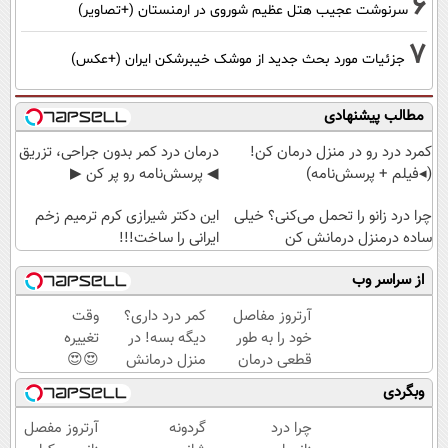
6
سرنوشت عجیب هتل عظیم شوروی در ارمنستان (+تصاویر)
7
جزئیات مورد بحث جدید از موشک خیبرشکن ایران (+عکس)
مطالب پیشنهادی
کمرد درد رو در منزل درمان کن!
درمان درد کمر بدون جراحی، تزریق
(◂فیلم + پرسش‌نامه)
◀ پرسش‌نامه رو پر کن ▶
چرا درد زانو را تحمل می‌کنی؟ خیلی
این دکتر شیرازی کرم ترمیم زخم
ساده درمنزل درمانش کن
ایرانی را ساخت!!!
از سراسر وب
آرتروز مفاصل
کمر درد داری؟
وقت
خود را به طور
دیگه بسه! در
تغییره
قطعی درمان
منزل درمانش
😍😍
کنید!
کن
با 10
وبگردی
◗پرسش‌نامه◖
(◀پرسش‌نامه)
میلیون
و هر
چرا درد
گردونه
آرتروز مفصل