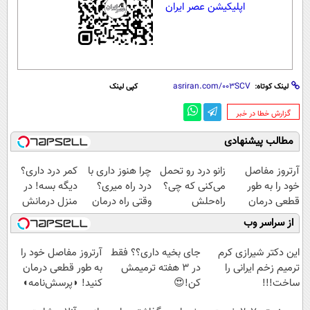
اپلیکیشن عصر ایران
لینک کوتاه:
کپی لینک
‌گزارش خطا در خبر
مطالب پیشنهادی
آرتروز مفاصل
زانو درد رو تحمل
چرا هنوز داری با
کمر درد داری؟
خود را به طور
می‌کنی که چی؟
درد راه میری؟
دیگه بسه! در
قطعی درمان
راه‌حلش
وقتی راه درمان
منزل درمانش
کنید!
همین‌جاست!
جلو پاته!
کن
از سراسر وب
◗پرسش‌نامه◖
(◀پرسش‌نامه)
این دکتر شیرازی کرم
جای بخیه داری؟؟ فقط
آرتروز مفاصل خود را
ترمیم زخم ایرانی را
در 3 هفته ترمیمش
به طور قطعی درمان
ساخت!!!
کن!😍
کنید! ◗پرسش‌نامه◖