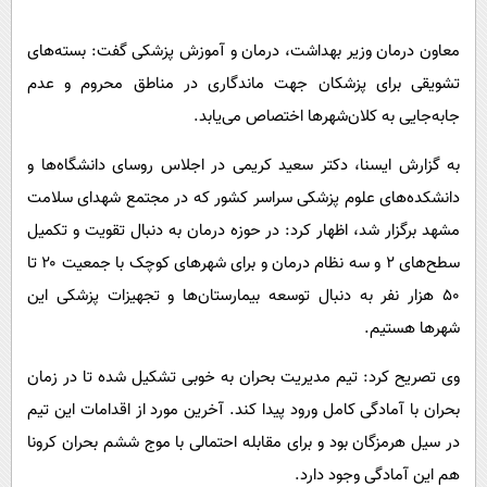
پیامک
سرگرمی
روانشناسی
معاون درمان وزیر بهداشت، درمان و آموزش پزشکی گفت: بسته‌های
فناوری
تشویقی برای پزشکان جهت ماندگاری در مناطق محروم و عدم
آشپزی
گوناگون
جابه‌جایی به کلان‌شهرها اختصاص می‌یابد.
دانلود
حوادث
به گزارش ایسنا، دکتر سعید کریمی در اجلاس روسای دانشگاه‌ها و
محیط زیست
دانشکده‌های علوم پزشکی سراسر کشور که در مجتمع شهدای سلامت
سلامت
مشهد برگزار شد، اظهار کرد: در حوزه درمان به دنبال تقویت و تکمیل
فرهنگی
سطح‌های ۲ و سه نظام درمان و برای شهرهای کوچک با جمعیت ۲۰ تا
بین الملل
۵۰ هزار نفر به دنبال توسعه بیمارستان‌ها و تجهیزات پزشکی این
شهرها هستیم.
اجتماعی
حیات وحش
وی تصریح کرد: تیم مدیریت بحران به‌ خوبی تشکیل شده تا در زمان
بحران با آمادگی کامل ورود پیدا کند. آخرین مورد از اقدامات این تیم
سیاست خارجی
در سیل هرمزگان بود و برای مقابله احتمالی با موج ششم بحران کرونا
هم این آمادگی وجود دارد.