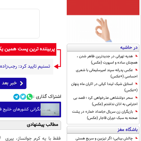
در حاشیه
پربیننده ترین پست همین ی
هدیه تهرانی در جدیدترین ظاهر شدن ،
همچنان ساده و اسپورت (عکس)
تسنیم تایید کرد: رجب‌زاد
عکس پدرانه سپند امیرسلیمانی با شعری
احساسی (+عکس)
خبر بعد
استایل شیک لیندا کیانی در اکران ماه پنهان
(+عکس)
اشتراک گذاری :
سحر دولتشاهی عذرخواهی کرد ؛ قصد بی
احترامی به اذان نداشتم (عکس)
نگرانی کشورهای خلیج فا
بازیگران زن سریال «بامداد خمار» در پشت
صحنه به سبک دوران قاجار (عکس)
مطالب پیشنهادی
باشگاه مغز
فقط با یه کرم جوانساز، پیری
چالش بینایی؛ اگر تیزبین و سریع هستی