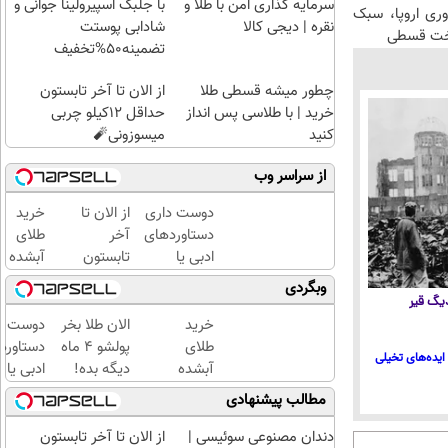
سرمایه گذاری امن با طلا و
با جلبک اسپیرولینا جوانی و
وری اروپا، سبک
نقره | دیجی کالا
شادابی پوستت
اخت قسطی
تضمینه50%تخفیف
چطور میشه قسطی طلا
از الان تا آخر تابستون
خرید | با طلاسی پس انداز
حداقل 12کیلو چربی
کنید
میسوزونی🧨
از سراسر وب
دوست داری
از الان تا
خرید
دستاوردهای
آخر
طلای
ادبی یا
تابستون
آبشده
علمی خود را
حداقل
حتی با
وبگردی
فوری به
12کیلو
۱۰۰هزارتومان
 دیگ قیر
کتاب تبدیل
چربی
خرید
الان طلا بخر
دوست د
کنی؟
میسوزونی
طلای
پولشو 4 ماه
دستاورد
ایده‌های تخیلی
🧨
آبشده
دیگه بده!
ادبی یا
حتی با
سرمایه‌گذاری
علمی خود
مطالب پیشنهادی
۱۰۰هزارتومان
طلا با اقساط
فوری به
بی‌بهره
کتاب تب
دندان مصنوعی سوئیسی |
از الان تا آخر تابستون