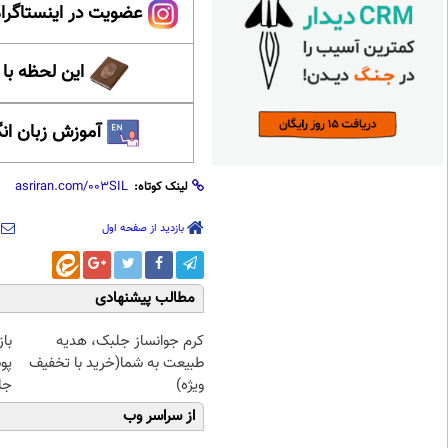
عضویت در اینستاگرام
این لحظه با
آموزش زبان ان
لینک کوتاه:
بازدید از صفحه اول
مطالب پیشنهادی
کرم جوانساز جلبک، هدیه
با
طبیعت به شما(خرید با تخفیف
پو
ویژه)
جلبک(
از سراسر وب