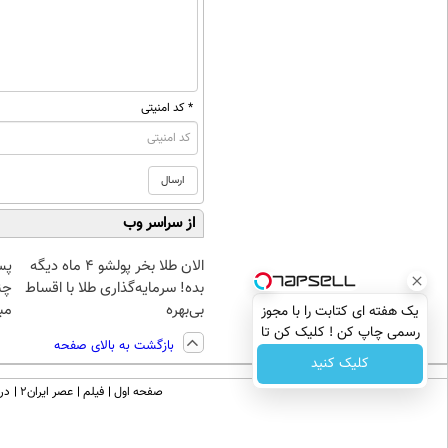
* کد امنیتی
از سراسر وب
الان طلا بخر پولشو 4 ماه دیگه
پس
بده! سرمایه‌گذاری طلا با اقساط
چن
بی‌بهره
مبل
یک هفته ای کتابت را با مجوز
رسمی چاپ کن ! کلیک کن تا
بازگشت به بالای صفحه
فرصت هست !
کلیک کنید
صفحه اول
فیلم
عصر ایران۲
درب