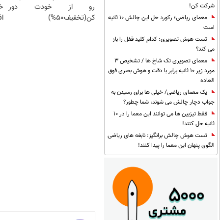
رو از خودت دور
خ
شرکت کن!
کن(تخفیف50%)
اق
معمای ریاضی؛ رکورد حل این چالش 10 ثانیه
است
تست هوش تصویری: کدام کلید قفل را باز
می کند؟
معمای تصویری تک شاخ ها / تشخیص 3
مورد زیر 10 ثانیه برابر با دقت و هوش بصری فوق
العاده
یک معمای ریاضی/ خیلی ها برای رسیدن به
جواب دچار چالش می شوند، شما چطور؟
فقط تیزبین ها می توانند این معما را در 10
ثانیه حل کنند!
تست هوش چالش برانگیز: نابغه های ریاضی
الگوی پنهان این معما را پیدا کنند!