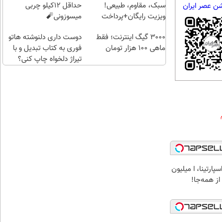
کنی؟
سبک، مقاوم، طبیعی!
حداقل 12کیلو چربی
شن عصر ایران
ویزیت رایگان+پرداخت
میسوزونی🧨
اقساطی😍
3000 گیگ اینترنت؛ فقط
دوست داری دلنوشته هاتو
ماهی 100 هزار تومان
فوری به کتاب تبدیل و با
تیراژ دلخواه چاپ کنی؟
پارتینا، ا میلیون
 از همه‌جا!