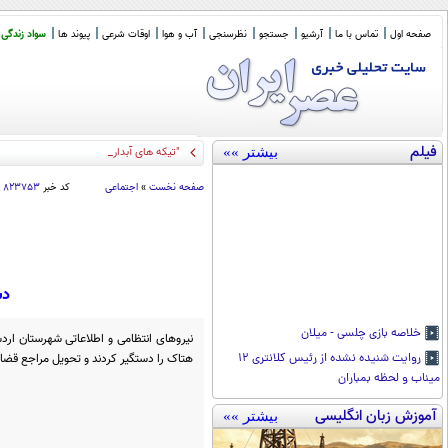
صفحه اول
تماس با ما
آرشیو
جستجو
نظرسنجی
آب و هوا
اوقات شرعی
پیوند ها
سواد زندگی
فیلم
بیشتر »»
"تیکه های آبدار" هیلاری کلینتو
_
صفحه نخست
»
اجتماعی
کد خبر
۸۲۳۷۵۳
دس
خلاصه بازی چلسی - میلان
نیروهای انتظامی و اطلاعاتی شهرستان ارد
هتاک را دستگیر کردند و تحویل مراجع قضایی
روایت شنیده نشده از رئیس کلانتری ۱۲
میناب و لحظه بمباران
آموزش زبان انگلیسی
بیشتر »»