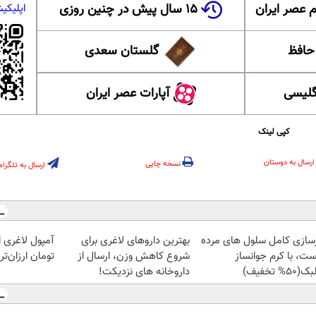
 عصر ایران
۱۵ سال پیش در چنین روزی
اپلیکی
 حافظ
گلستان سعدی
گلیسی
آپارات عصر ایران
کپی لینک
ارسال به دوستان
نسخه چاپی
ارسال به تلگرام
زسازی کامل سلول های مرده
بهترین داروهای لاغری برای
آمپول لاغری اس
ست، با کرم جوانساز
شروع کاهش وزن، ارسال از
تومان ارزان‌تر
50% تخفیف)
داروخانه های نزدیکت!