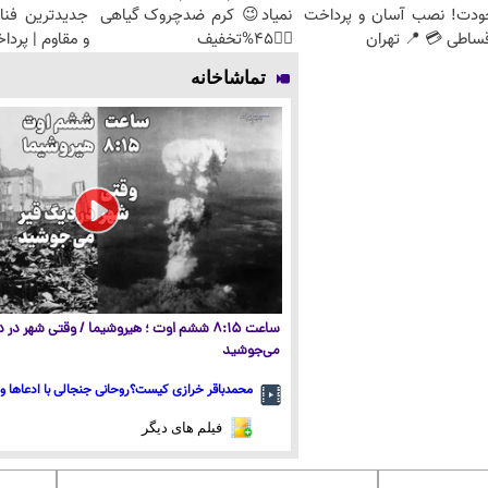
ودت! نصب آسان و پرداخت
نمیاد😉 کرم ضدچروک گیاهی
جدیدترین فنا
ساطی 💳 📍 تهران
👈🏻45%تخفیف
و مقاوم | پرد
تماشاخانه
ساعت ۸:۱۵ ششم اوت ؛ هیروشیما / وقتی شهر در
می‌جوشید
محمدباقر خرازی کیست؟روحانی جنجالی با ادعاها و 
فیلم های دیگر