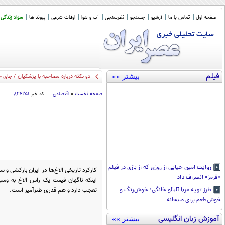
صفحه اول
تماس با ما
آرشیو
جستجو
نظرسنجی
آب و هوا
اوقات شرعی
پیوند ها
سواد زندگی
فیلم
بیشتر »»
دو نکته درباره مصاحبه با پزشکیان / جای 
صفحه نخست
»
اقتصادی
کد خبر
۸۲۴۲۵۱
روایت امین حیایی از روزی که از بازی در فیلم
کارکرد تاریخی الاغ‌ها در ایران بارکشی و
«قرمز» انصراف داد
اینکه ناگهان قیمت یک راس الاغ به وس
تعجب دارد و هم قدری طنزآمیز است.
طرز تهیه مربا آلبالو خانگی؛ خوش‌رنگ و
خوش‌طعم برای صبحانه
آموزش زبان انگلیسی
بیشتر »»