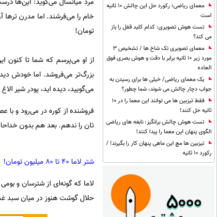
مرد میانسال می‌گوید: این‌ها درست
معمای ریاضی؛ رکورد حل این چالش 10 ثانیه
است
تست هوش تصویری: کدام کلید قفل را باز
تومان!
می کند؟
معمای تصویری تک شاخ ها / تشخیص 3
مورد زیر 10 ثانیه برابر با دقت و هوش بصری فوق
از او می‌پرسم که شما تا کنون ای
العاده
بزرگ‌تر می‌فروشد. اما خودش دیده
یک معمای ریاضی/ خیلی ها برای رسیدن به
می‌گویید، دیده اید، پودر شیر الاغ
جواب دچار چالش می شوند، شما چطور؟
فقط تیزبین ها می توانند این معما را در 10
فروشنده از کوره در می‌رود و با 
ثانیه حل کنند!
تست هوش چالش برانگیز: نابغه های ریاضی
تان را ندهم. بعد هم بدون خداحا
الگوی پنهان این معما را پیدا کنند!
تیزبین ها مچ این ماهی پنهان کار را بگیرند! /
رکورد 10 ثانیه
شتر لاما ۴۰ تا ۸۰ میلیون تومان!
لاما که گونه‌ای از شترسان و بوم
حلال گوشت هنوز در میان سبد غذای