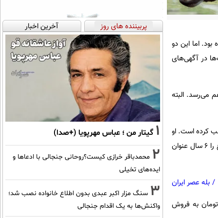
پربیننده های روز
آخرین اخبار
ود. اما این دو
ها در آگهی‌های
ن تومان شروع می‌شود و به ۳۰ میلیون تومان هم می‌رسد. البته
1
رای فروش یک راس الاغ نر ۲۰ میلیون تومان طلب کرده است. او
گیتار من ؛ عباس مهرپویا (+صدا)
در توصیف این حیوان گفته که قد آن ۱۴۳ سانتی متر است و کاربرد آن سواری و باربری است. فروشنده سن الاغ را ۶ سال عنوان
2
محمدباقر خرازی کیست؟روحانی جنجالی با ادعاها و
ایده‌های تخیلی
/
بله عصر ایران
3
سنگ مزار اکبر عبدی بدون اطلاع خانواده نصب شد؛
ن است، گفته که ماده الاغ جوان اش را با قیمت ۳۰ میلیون تومان به فروش
واکنش‌ها به یک اقدام جنجالی