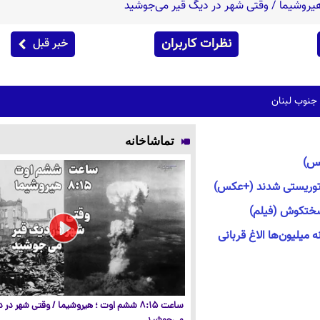
نظرات کاربران
خبر قبل
 جنوب لبنان
تماشاخانه
کس)
 توریستی شدند (+عکس)
سختکوش (فیلم)
ه میلیون‌ها الاغ قربانی
ساعت ۸:۱۵ ششم اوت ؛ هیروشیما / وقتی شهر در