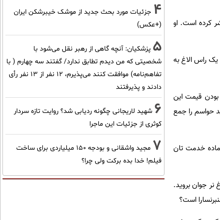
4
جزئیات مورد بحث جدید از موشک خیبرشکن ایران
ر و ۷ ماده تمیز و جوان را منتشر کرده است. او
(+عکس)
5
پزشکیان‌: آنچه گاهی از رهبر نقل می‌شود با
 یک راس الاغ به
شخصیتی که من دیدم تطابق ندارد/ گفتند سه چهارم ( با
تفاهم‌نامه) موافقت کنند می‌پذیرم، 12 نفر از 13 نفر رأی
دادند و پذیرفتند
 بودن قیمت این
6
ید حواسم را جمع
شهید لاریجانی چگونه ردیابی شد؟ روایت تازه سردار
کوثری از جزئیات این ماجرا
7
 ماده خدمت تان
مجید واشقانی و بودجه 150 میلیاردی برای ساخت
فیلم! خدا بده برکت ولی چرا؟
 نر جوان بروید.
نبرنسارا است؟