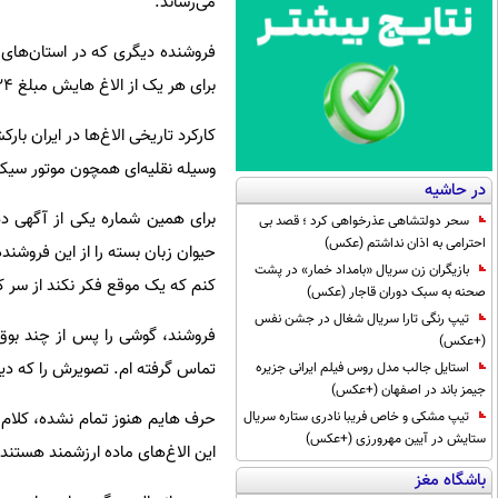
می‌رساند.
برای هر یک از الاغ هایش مبلغ ۲۴ میلیون تومان را طلب کرده است.
کارکرد تاریخی الاغ‌ها در ایران ب
وسیله نقلیه‌ای همچون موتور سی
در حاشیه
برای همین شماره یکی از آگهی ده
سحر دولتشاهی عذرخواهی کرد ؛ قصد بی
احترامی به اذان نداشتم (عکس)
حیوان زبان بسته را از این فروشنده
بازیگران زن سریال «بامداد خمار» در پشت
کنم که یک موقع فکر نکند از سر 
صحنه به سبک دوران قاجار (عکس)
تیپ رنگی تارا سریال شغال در جشن نفس
فروشند، گوشی را پس از چند بوق 
(+عکس)
تماس گرفته ام. تصویرش را که دی
استایل جالب مدل روس فیلم ایرانی جزیره
جیمز باند در اصفهان (+عکس)
حرف هایم هنوز تمام نشده، کلام ام
تیپ مشکی و خاص فریبا نادری ستاره سریال
ستایش در آیین مهرورزی (+عکس)
این الاغ‌های ماده ارزشمند هستند و
باشگاه مغز