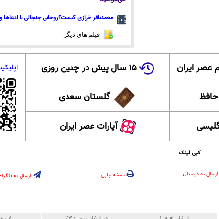
می‌جوشید
محمدباقر خرازی کیست؟روحانی جنجالی با ادعاها و 
فیلم های دیگر
 عصر ایران
۱۵ سال پیش در چنین روزی
اپلیکی
 حافظ
گلستان سعدی
گلیسی
آپارات عصر ایران
کپی لینک
ارسال به دوستان
نسخه چاپی
ارسال به تلگرام
انتشار یافته:
۱
در انتظار بررسی:
۷۳
غیر قا