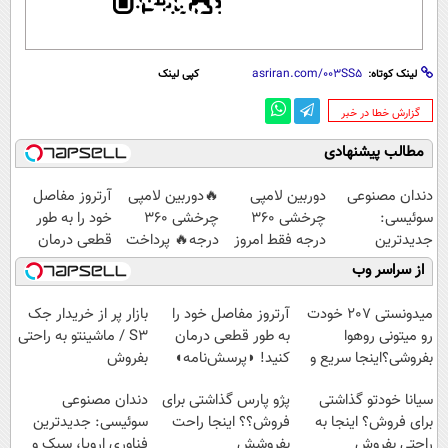
لینک کوتاه:
کپی لینک
‌گزارش خطا در خبر
مطالب پیشنهادی
دندان مصنوعی
دوربین لامپی
🔥دوربین لامپی
آرتروز مفاصل
سوئیسی:
چرخشی 360
چرخشی 360
خود را به طور
جدیدترین
درجه فقط امروز
درجه🔥 پرداخت
قطعی درمان
فناوری اروپا،
حراج شد🔥
درب منزل +
کنید!
از سراسر وب
سبک و مقاوم |
پرداخت درب
گارانتی تعویض
◗پرسش‌نامه◖
پرداخت قسطی
منزل
میدونستی 207 خودت
آرتروز مفاصل خود را
بازار پر از خریدار جک
رو میتونی روهوا
به طور قطعی درمان
S3 / ماشینتو به راحتی
بفروشی؟اینجا سریع و
کنید! ◗پرسش‌نامه◖
بفروش
راحت بفروش
سیانا خودتو گذاشتی
پژو پارس گذاشتی برای
دندان مصنوعی
برای فروش؟ اینجا به
فروش؟؟ اینجا راحت
سوئیسی: جدیدترین
راحتی بفروش
بفروشش
فناوری اروپا، سبک و