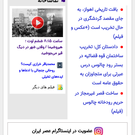
تماشاخانه
اقساطی هم
رایگان+پرداخت
سبک و مقاوم |
بافت تاریخی اهواز، به
داریم!😍 | 📍
اقساطی😍
پرداخت قسطی
تهران
جای مقصد گردشگری در
حال تخریب است (+عکس و
فیلم)
ساعت ۸:۱۵ ششم اوت ؛
دادستان کل: تخریب
هیروشیما / وقتی شهر در دیگ
قیر می‌جوشید
ساختمان قوه قضائیه در
بستر رود چالوس درس
محمدباقر خرازی کیست؟
روحانی جنجالی با ادعاها و
عبرتی برای متجاوزان به
ایده‌های تخیلی
حقوق عامه است
فیلم های دیگر
ساخت قصر غیرمجاز در
حریم رودخانه چالوس
(فیلم)
عضویت در اینستاگرام عصر ایران