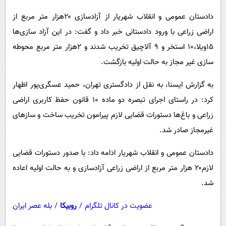
پیامک
سرگرمی
دادستان عمومی و انقلاب شهریار از آزادسازی ۲۰هزار متر مربع از
روانشناسی
فناوری
اراضی زراعی با ورود دادستانی خبر داد و گفت: در این آزاد سازی‌ها
آشپزی
گوناگون
۱۵ویلا،۱۰ استخر و ۹ آلاچیق تخریب شدند و ۲هزار متر مربع محوطه
دانلود
سازی غیر مجاز به حالت اولیه بازگشت.
حوادث
محیط زیست
به گزارش ایسنا، به نقل از دادگستری تهران، حمید عسگری‌پور اظهار
سلامت
کرد: در راستای اجرای تبصره دو ماده ۱۰ قانون حفظ کاربری اراضی
زراعی و باغ‌ها دستورات قضایی لازم پیرامون تخریب ساخت و سازهای
فرهنگی
غیرمجاز صادر شد.
بین الملل
دادستان عمومی و انقلاب شهریار ادامه داد: با صدور دستورات قضایی
اجتماعی
لازم۲۰ هزار متر مربع از اراضی زراعی آزادسازی و به حالت اولیه اعاده
حیات وحش
شد.
سیاست خارجی
عضویت در کانال تلگرام
/
روبیکا
/
بله عصر ایران