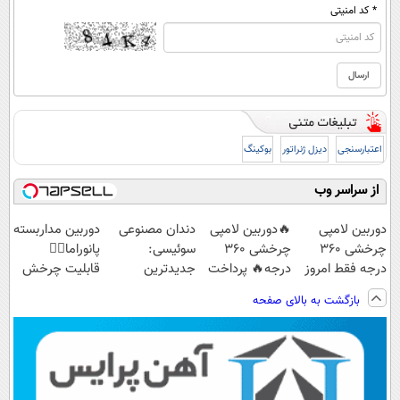
* کد امنیتی
اعتبارسنجی
دیزل ژنراتور
بوکینگ
از سراسر وب
دوربین لامپی
🔥دوربین لامپی
دندان مصنوعی
دوربین مداربسته
چرخشی 360
چرخشی 360
سوئیسی:
پانوراما👈🏻
درجه فقط امروز
درجه🔥 پرداخت
جدیدترین
قابلیت چرخش
حراج شد🔥
درب منزل +
فناوری اروپا،
360°و سازگار با
بازگشت به بالای صفحه
پرداخت درب
گارانتی تعویض
سبک و مقاوم |
اندروید و ios
منزل
پرداخت قسطی