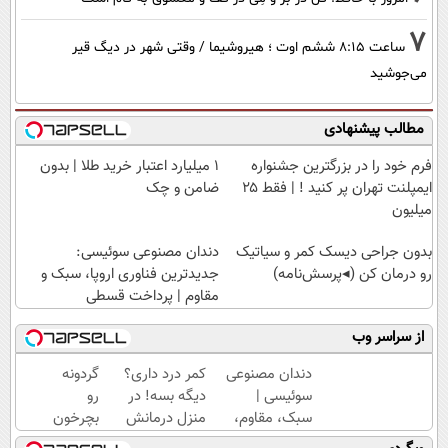
7
ساعت ۸:۱۵ ششم اوت ؛ هیروشیما / وقتی شهر در دیگ قیر
می‌جوشید
مطالب پیشنهادی
فرم خود را در بزرگترین جشنواره
۱ میلیارد اعتبار خرید طلا | بدون
ایمپلنت تهران پر کنید ! | فقط ۲۵
ضامن و چک
میلیون
بدون جراحی دیسک کمر و سیاتیک
دندان مصنوعی سوئیسی:
رو درمان کن (◂پرسش‌نامه)
جدیدترین فناوری اروپا، سبک و
مقاوم | پرداخت قسطی
از سراسر وب
دندان مصنوعی
کمر درد داری؟
گردونه
سوئیسی |
دیگه بسه! در
رو
سبک، مقاوم،
منزل درمانش
بچرخون
طبیعی! ویزیت
کن
PS5 و