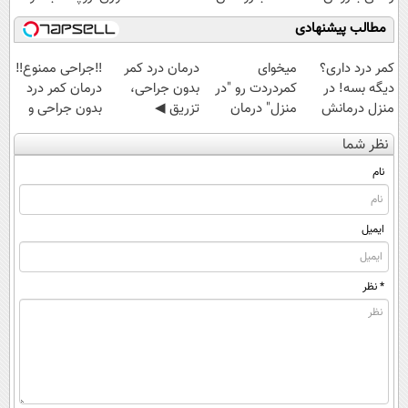
مقاوم | پرداخت
مطالب پیشنهادی
قسطی
کمر درد داری؟
میخوای
درمان درد کمر
‼️جراحی ممنوع‼️
دیگه بسه! در
کمردردت رو "در
بدون جراحی،
درمان کمر درد
منزل درمانش
منزل" درمان
تزریق ◀
بدون جراحی و
کن
کنی؟ (◂فیلم +
پرسش‌نامه رو پر
دوره نقاهت
نظر شما
(◀پرسش‌نامه)
◂پرسش‌نامه)
کن ▶
نام
ایمیل
* نظر