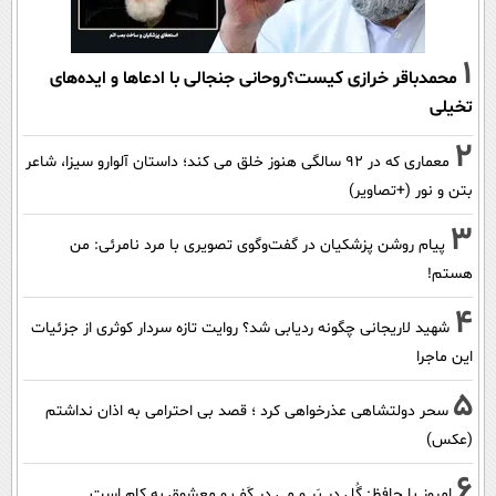
1
محمدباقر خرازی کیست؟روحانی جنجالی با ادعاها و ایده‌های
تخیلی
2
معماری که در 92 سالگی هنوز خلق می کند؛ داستان آلوارو سیزا، شاعر
بتن و نور (+تصاویر)
3
پیام روشن پزشکیان در گفت‌و‌گوی تصویری با مرد نامرئی: من
هستم!
4
شهید لاریجانی چگونه ردیابی شد؟ روایت تازه سردار کوثری از جزئیات
این ماجرا
5
سحر دولتشاهی عذرخواهی کرد ؛ قصد بی احترامی به اذان نداشتم
(عکس)
6
امروز با حافظ: گُل در بَر و مِی در کَف و معشوق به کام است