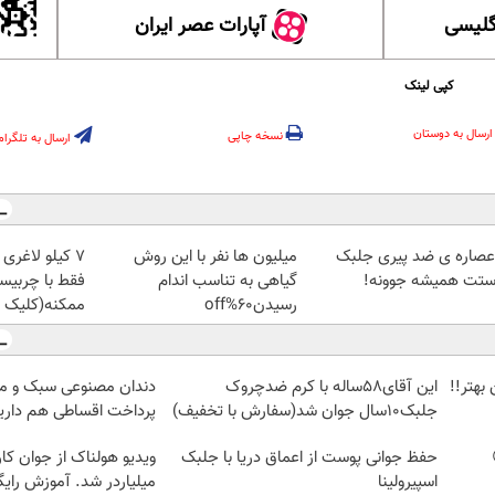
گلیسی
آپارات عصر ایران
کپی لینک
ارسال به دوستان
نسخه چاپی
ارسال به تلگرام
 عصاره ی ضد پیری جلبک
میلیون ها نفر با این روش
۷ کیلو لاغری
ستت همیشه جوونه!
گیاهی به تناسب اندام
فقط با چربیس
رسیدن60%off
ممکنه(کلیک ک
بهتر!!
این آقای58ساله با کرم ضدچروک
دندان مصنوعی سبک و مق
جلبک10سال جوان شد(سفارش با تخفیف)
پرداخت اقساطی هم داریم
حفظ جوانی پوست از اعماق دریا با جلبک
ویدیو هولناک از جوان کا
اسپیرولینا
میلیاردر شد. آموزش رایگ