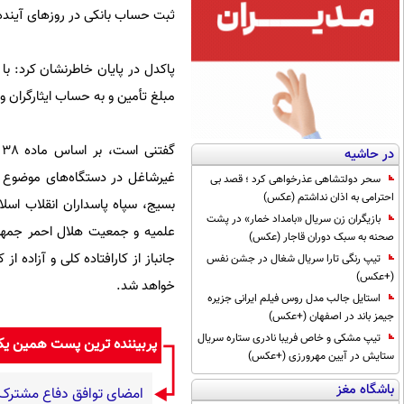
ثبت حساب بانکی در روزهای آیند
پاکدل در پایان خاطرنشان کرد: با 
مبلغ تأمین و به حساب ایثارگران وا
گ
در حاشیه
سحر دولتشاهی عذرخواهی کرد ؛ قصد بی
احترامی به اذان نداشتم (عکس)
بسیج، سپاه پاسداران انقلاب اسلا
بازیگران زن سریال «بامداد خمار» در پشت
علمیه و جمعیت هلال احمر جمهوری 
صحنه به سبک دوران قاجار (عکس)
جانباز از کارافتاده کلی و آزاده ا
تیپ رنگی تارا سریال شغال در جشن نفس
(+عکس)
خواهد شد.
استایل جالب مدل روس فیلم ایرانی جزیره
جیمز باند در اصفهان (+عکس)
تیپ مشکی و خاص فریبا نادری ستاره سریال
پربیننده ترین پست همین ی
ستایش در آیین مهرورزی (+عکس)
باشگاه مغز
امضای توافق دفاع مشترک 