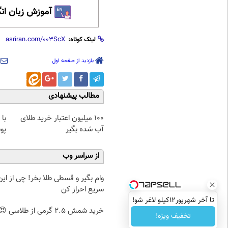
آموزش زبان ان
لینک کوتاه:
بازدید از صفحه اول
مطالب پیشنهادی
100 میلیون اعتبار خرید طلای
با
آب شده بگیر
پو
از سراسر وب
وام بگیر و قسطی طلا بخر! چی از این 
سریع احراز کن
تا آخر شهریور12کیلو لاغر شو!
خرید شمش 2.5 گرمی از طلاسی 😍
تخفیف ویژه!