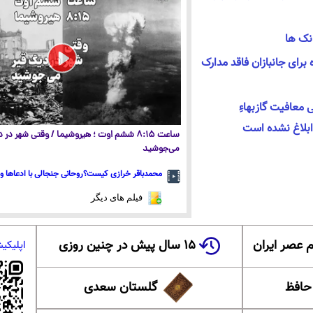
نک ها
رای جانبازان فاقد مدارک
 معافیت گازبهاءِ
ابلاغ نشده است
ساعت ۸:۱۵ ششم اوت ؛ هیروشیما / وقتی شهر در
می‌جوشید
محمدباقر خرازی کیست؟روحانی جنجالی با ادعاها و 
فیلم های دیگر
 عصر ایران
۱۵ سال پیش در چنین روزی
اپلیکی
 حافظ
گلستان سعدی