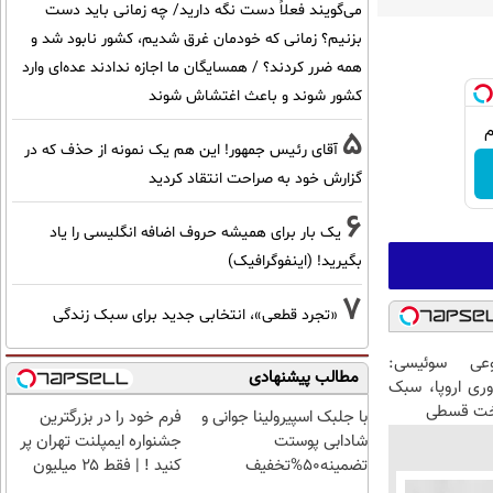
می‌گویند فعلاً دست نگه دارید/ چه زمانی باید دست
بزنیم؟ زمانی که خودمان غرق شدیم، کشور نابود شد و
همه ضرر کردند؟ / همسایگان ما اجازه ندادند عده‌ای وارد
کشور شوند و باعث اغتشاش شوند
5
آقای رئیس جمهور! این هم یک نمونه از حذف که در
گزارش خود به صراحت انتقاد کردید
6
یک بار برای همیشه حروف اضافه انگلیسی را یاد
بگیرید! (اینفوگرافیک)
7
«تجرد قطعی»، انتخابی جدید برای سبک زندگی
عی سوئیسی:
مطالب پیشنهادی
وری اروپا، سبک
اخت قسطی
با جلبک اسپیرولینا جوانی و
فرم خود را در بزرگترین
شادابی پوستت
جشنواره ایمپلنت تهران پر
تضمینه50%تخفیف
کنید ! | فقط ۲۵ میلیون