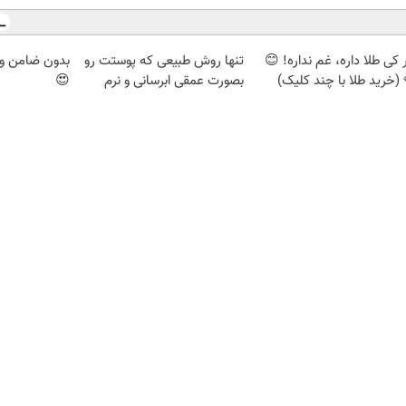
کی طلا داره، غم نداره! 😊
تنها روش طبیعی که پوستت رو
بدون ضامن وام
 (خرید طلا با چند کلیک)
بصورت عمقی ابرسانی و نرم
😍
میکنه
اعتبارسنجی
دیزل ژنراتور
بوکینگ