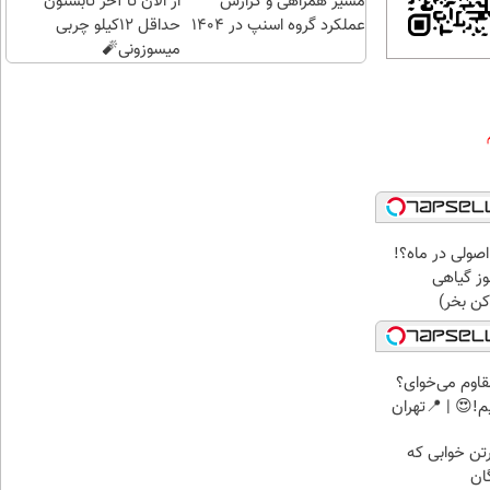
مسیر همراهی و گزارش
از الان تا آخر تابستون
عملکرد گروه اسنپ در ۱۴۰۴
حداقل 12کیلو چربی
میسوزونی🧨
 اصولی در ماه؟!
وز گیاهی
ن بخر)
اوم می‌خوای؟
!😍 | 📍تهران
رتن خوابی که
ان