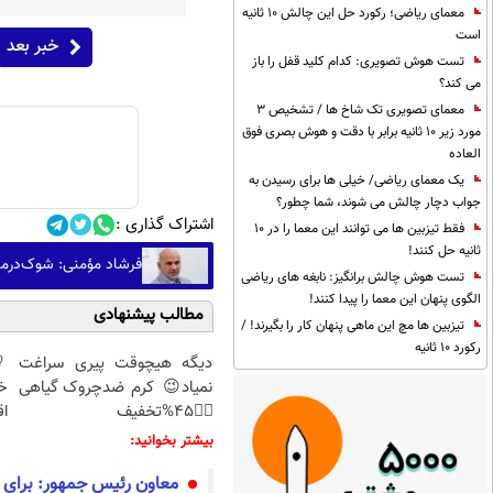
معمای ریاضی؛ رکورد حل این چالش 10 ثانیه
است
خبر بعد
تست هوش تصویری: کدام کلید قفل را باز
می کند؟
معمای تصویری تک شاخ ها / تشخیص 3
مورد زیر 10 ثانیه برابر با دقت و هوش بصری فوق
العاده
یک معمای ریاضی/ خیلی ها برای رسیدن به
جواب دچار چالش می شوند، شما چطور؟
اشتراک گذاری :
فقط تیزبین ها می توانند این معما را در 10
ثانیه حل کنند!
فرشاد مؤمنی: شوک‌درمان
تست هوش چالش برانگیز: نابغه های ریاضی
الگوی پنهان این معما را پیدا کنند!
مطالب پیشنهادی
تیزبین ها مچ این ماهی پنهان کار را بگیرند! /
رکورد 10 ثانیه
دیگه هیچوقت پیری سراغت
نمیاد😉 کرم ضدچروک گیاهی
خ
👈🏻45%تخفیف
اق
بیشتر بخوانید:
معاون رئیس جمهور: برای ن