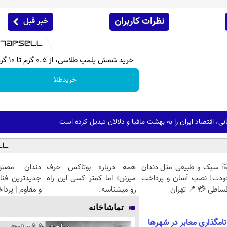
نظرات کاربران
خبر قبل
خرید شمش پلمپ طلاسی، از ۰.۵ گرم تا ۱۰ گرم
خریدطلا
ی، اقتصاد ایران را به بهشت مافیا و دلالان تبدیل کرده است
 سبک و طبیعی مثل دندان
همه درباره بوتاکس حرف
دندان مصنو
ودت! نصب آسان و پرداخت
میزنن؛ اما کمتر کسی این راه
جدیدترین فنا
ساطی 💳 📍 تهران
رو میشناسه.
و مقاوم | پرد
تماشاخانه
امگذاری معابر در شهرها