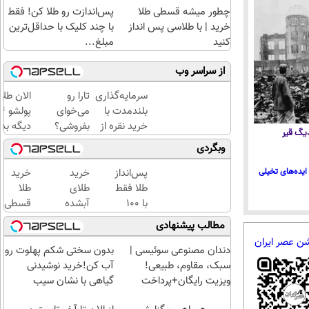
چطور میشه قسطی طلا
پس‌اندازت رو طلا کن! فقط
خرید | با طلاسی پس انداز
با چند کلیک با حداقل‌ترین
کنید
مبلغ...
از سراسر وب
سرمایه‌گذاری
تارا رو
الان طلا
بلندمدت با
می‌خوای
خرید نقره از
بفروشی؟
دیگه بده
 دیگ قیر
دیجی‌کالا
با
سرمایه‌گ
وبگردی
خودرو۴۵
طلا با ا
یک‌روزه
بی‌بهره
ایده‌های تخیلی
پس‌انداز
خرید
خرید
بفروشش
طلا فقط
طلای
طلا
با ۱۰۰
آبشده
قسطی
هزارتومان
حتی با
شد!!!!!!
مطالب پیشنهادی
(امن و
۱۰۰هزارتومان
شن عصر ایران
راحت)
دندان مصنوعی سوئیسی |
بدون سختی شکم پهلوت رو
سبک، مقاوم، طبیعی!
آب کن!خرید نوشیدنی
ویزیت رایگان+پرداخت
گیاهی با نشان سیب
اقساطی😍
سلامت