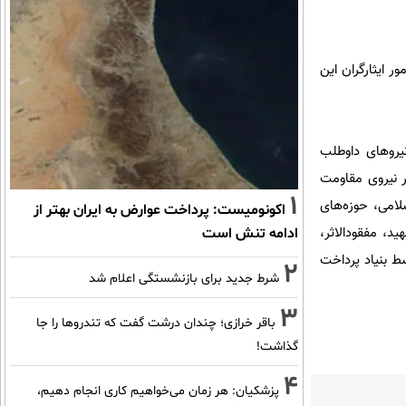
ر ایثارگران این
ه و نیروهای داوطلب
اح نظیر نیروی مقاومت
1
لامی، حوزه‌های
اکونومیست: پرداخت عوارض به ایران بهتر از
د، مفقودالاثر،
ادامه تنش است
سط بنیاد پرداخت
2
شرط جدید برای بازنشستگی اعلام شد
3
باقر خرازی؛ چندان درشت گفت که تندروها را جا
گذاشت!
4
پزشکیان: هر زمان می‌خواهیم کاری انجام دهیم،