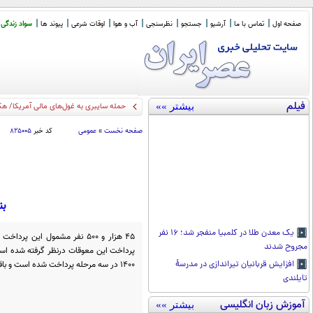
صفحه اول
تماس با ما
آرشیو
جستجو
نظرسنجی
آب و هوا
اوقات شرعی
پیوند ها
سواد زندگی
فیلم
بیشتر »»
بهتری
_
صفحه نخست
»
عمومی
کد خبر
۸۲۵۰۰۵
بن
یک معدن طلا در کلمبیا منفجر شد؛ ۱۶ نفر
مجروح شدند
۱۴۰۰ در سه مرحله پرداخت شده است و باقیمانده این معوقات نیز پرداخت می‌شود
افزایش قربانیان تیراندازی در مدرسۀ
تایلندی
آموزش زبان انگلیسی
بیشتر »»