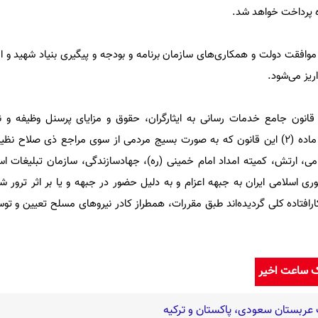
ه پرداخت خواهد شد.
موافقت دولت و همکاری‌های سازمان برنامه و بودجه و پیگیری بنیاد شهید و امو
ریز می‌شود.
فتنی است، بر اساس ماده 38 قانون جامع خدمات رسانی به ایثارگران، حقوق و مزایای پرسنل وظیف
غیرشاغل در دستگاه‌های موضوع ماده (۲) این قانون که به صورت بسیج مردمی از سوی مراجع ذی صل
می، ارتش، کمیته امداد امام خمینی (ره)، جهادسازندگی، سازمان تبلیغات اس
اسلامی ایران به جبهه اعزام و به دلیل حضور در جبهه و یا بر اثر ترور شهی
ز کارافتاده کلی گردیده‌اند طبق مقررات، همطراز کادر نیروهای مسلح تعیین و تو
ک ساعت اخیر
عربستان سعودی، پاکستان و ترکیه