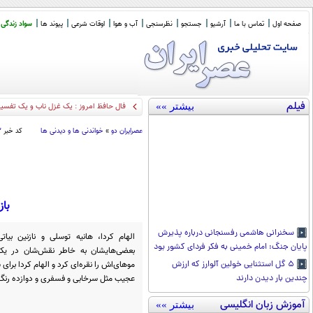
صفحه اول
تماس با ما
آرشیو
جستجو
نظرسنجی
آب و هوا
اوقات شرعی
پیوند ها
سواد زندگی
فیلم
بیشتر »»
فال حافظ امروز : یک غزل ناب و یک تفسیر گویا (1
عصرايران دو
»
خواندنی ها و دیدنی ها
کد خبر
۳
با
سخنرانی هاشمی رفسنجانی درباره پذیرش
الهام کردا، هانیه توسلی و نازنین بیا
پایان جنگ: امام خمینی به فکر فردای کشور بود
بعضی‌هایشان به خاطر نقش‌شان در یک 
موهای‌اش را نقره‌ای کرد و الهام کردا برای
۵ گل استثنایی خولین آلوارز که ارزش
عجیب مثل سرخابی و فسفری و دوازده رنگ، ا
چندین بار دیدن دارند
آموزش زبان انگلیسی
بیشتر »»