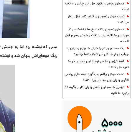
معمای ریاضی؛ رکورد حل این چالش 10 ثانیه
است
تست هوش تصویری: کدام کلید قفل را باز
می کند؟
معمای تصویری تک شاخ ها / تشخیص 3
مورد زیر 10 ثانیه برابر با دقت و هوش بصری فوق
العاده
یک معمای ریاضی/ خیلی ها برای رسیدن به
جواب دچار چالش می شوند، شما چطور؟
رنگ موهای‌اش پنهان شد و نوشته‌
فقط تیزبین ها می توانند این معما را در 10
ثانیه حل کنند!
تست هوش چالش برانگیز: نابغه های ریاضی
الگوی پنهان این معما را پیدا کنند!
تیزبین ها مچ این ماهی پنهان کار را بگیرند! /
رکورد 10 ثانیه