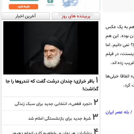
پربیننده های روز
آخرین اخبار
 هم به یک عکس
ن بوده. این هم
 نمی دانیم. اما
وینسنت، در فیلم
اتفاقا خیلی‌ها
1
باقر خرازی؛ چندان درشت گفت که تندروها را جا
 کرد.
گذاشت!
2
«تجرد قطعی»، انتخابی جدید برای سبک زندگی
/
بله عصر ایران
3
شرط جدید برای بازنشستگی اعلام شد
4
پزشکیان: هر زمان می‌خواهیم کاری انجام دهیم،