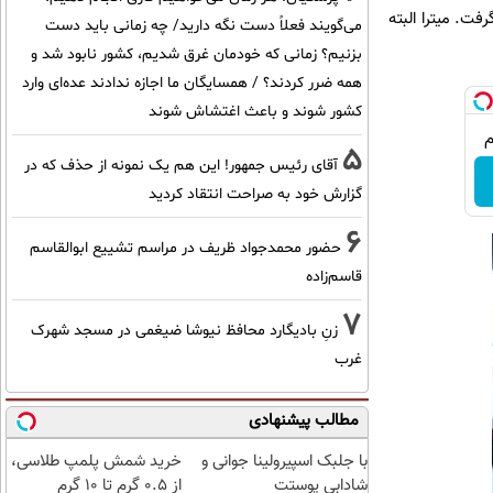
رار نگرفت. میترا البته
می‌گویند فعلاً دست نگه دارید/ چه زمانی باید دست
بزنیم؟ زمانی که خودمان غرق شدیم، کشور نابود شد و
همه ضرر کردند؟ / همسایگان ما اجازه ندادند عده‌ای وارد
کشور شوند و باعث اغتشاش شوند
5
آقای رئیس جمهور! این هم یک نمونه از حذف که در
گزارش خود به صراحت انتقاد کردید
6
حضور محمدجواد ظریف در مراسم تشییع ابوالقاسم
قاسم‌زاده
7
زنِ بادیگارد محافظ نیوشا ضیغمی در مسجد شهرک
غرب
مطالب پیشنهادی
با جلبک اسپیرولینا جوانی و
خرید شمش پلمپ طلاسی،
شادابی پوستت
از ۰.۵ گرم تا ۱۰ گرم