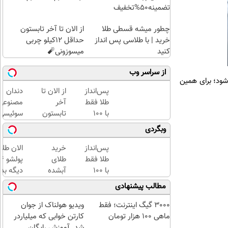
تضمینه50%تخفیف
چطور میشه قسطی طلا
از الان تا آخر تابستون
خرید | با طلاسی پس انداز
حداقل 12کیلو چربی
کنید
میسوزونی🧨
از سراسر وب
نان می‌شود؛ برای همین
پس‌انداز
از الان تا
دندان
طلا فقط
آخر
مصنوعی
با ۱۰۰
تابستون
سوئیسی
هزارتومان
حداقل
جدیدتری
وبگردی
(امن و
12کیلو
فناوری
راحت)
چربی
اروپا،
پس‌انداز
خرید
الان طلا
میسوزونی
سبک و
طلا فقط
طلای
🧨
مقاوم |
با ۱۰۰
آبشده
دیگه بده
پرداخت
هزارتومان
حتی با
سرمایه‌گ
مطالب پیشنهادی
قسطی
(امن و
۱۰۰هزارتومان
طلا با ا
راحت)
بی‌بهره
3000 گیگ اینترنت؛ فقط
ویدیو هولناک از جوان
ماهی 100 هزار تومان
کارتن خوابی که میلیاردر
شد. آموزش رایگان