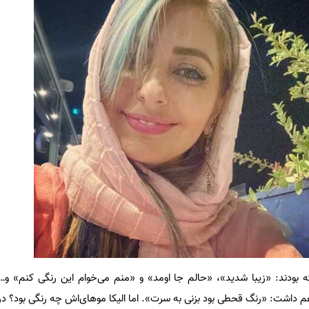
ته بودند: «زیبا شدید»، «حالم جا اومد» و «منم می‌خوام این رنگی کنم» و…
م داشت: «رنگ قحطی بود بزنی به سرت». اما الیکا موهای‌اش چه رنگی بود؟ در