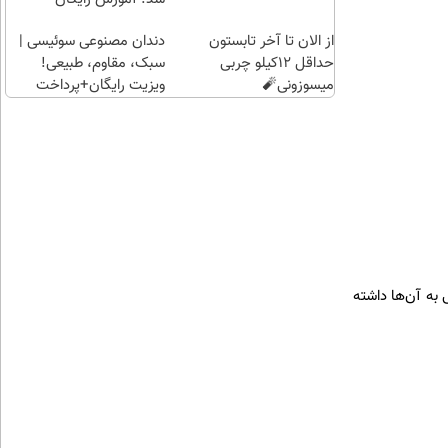
از الان تا آخر تابستون
دندان مصنوعی سوئیسی |
حداقل 12کیلو چربی
سبک، مقاوم، طبیعی!
میسوزونی🧨
ویزیت رایگان+پرداخت
اقساطی😍
 به آن‌ها داشته