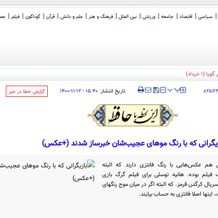
سیاسی
اقتصاد
جامعه
ورزشی
بین الملل
فرهنگ و هنر
علم و دانش
قرآن
گوناگون
فیلم
عصر 
 خرداد)
‍‍‍ پ
پ
تاریخ انتشار:
۱۵:۴۰ - ۱۲-۱۱-۱۴۰۰
۸۲۵۱۶
‌گزارش خطا در خبر
زیگرانی که با رنگ موهای عجیب‌شان خبرساز شدند (+عکس)
تی هم عکس‌هایی با رنگ فانتزی دارند که البته
فیلم بوده. هانیه توسلی برای فیلم گرگ بازی
 سریال کرگدن قرمز. که البته اگر در میان موج رنگهای
ینها اصلا فانتزی به حساب بیایند.