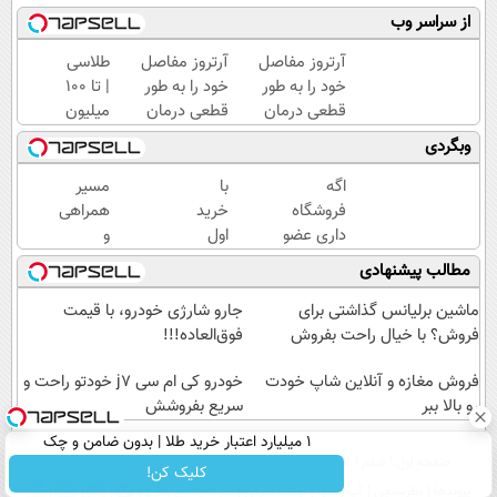
از سراسر وب
آرتروز مفاصل
آرتروز مفاصل
طلاسی
خود را به طور
خود را به طور
| تا 100
قطعی درمان
قطعی درمان
میلیون
کنید!
کنید!
وام
وبگردی
◂پرسش‌نامه▸
◗پرسش‌نامه◖
آنی
خرید
اگه
با
مسیر
طلا💰
فروشگاه
خرید
همراهی
ثبت
داری عضو
اول
و
نام
فروشندگان
از
گزارش
مطالب پیشنهادی
کن!
دیجی پی
گرمی
عملکرد
شو ،
200
گروه
ماشین برلیانس گذاشتی برای
جارو شارژی خودرو، با قیمت
فروش رو
سوت
اسنپ
فروش؟ با خیال راحت بفروش
فوق‌العاده!!!
بالا ببر
نقره
در
فروش مغازه و آنلاین شاپ خودت
هدیه
۱۴۰۴
خودرو کی ام سی j7 خودتو راحت و
رو بالا ببر
بگیر
سریع بفروشش
۱ میلیارد اعتبار خرید طلا | بدون ضامن و چک
صفحه اول
فیلم
عصر ایران۲
درباره عصرایران
تماس با ما
آرشیو
جستجو
کلیک کن!
پیوندها
نظرسنجی
آب و هوا
اوقات شرعی
سواد زندگی