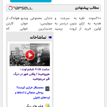
مطالب پیشنهادی
200سوت نقره
به سرعت و
دندان مصنوعی
ویدیو هولناک از
هدیه به ازای
بدون دردسر به
سوئیسی:
جوان کارتن
اولین خرید از
ثروت برسید
جدیدترین
خوابی که
گرمی
(دوره کاملا
فناوری اروپا،
میلیاردر شد.
تماشاخانه
رایگان
سبک و مقاوم |
آموزش رایگان
پولسازی)
پرداخت قسطی
ساعت ۸:۱۵ ششم اوت ؛
هیروشیما / وقتی شهر در دیگ
قیر می‌جوشید
محمدباقر خرازی کیست؟
روحانی جنجالی با ادعاها و
ایده‌های تخیلی
فیلم های دیگر