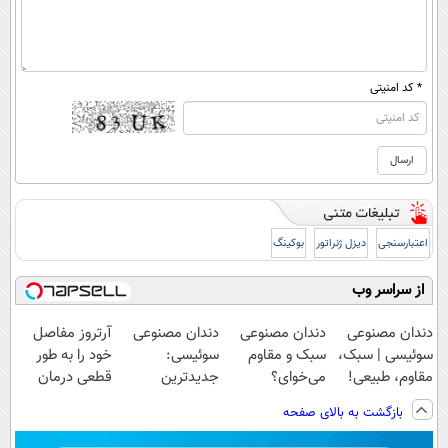
* کد امنیتی
اعتبارسنجی
دیزل ژنراتور
بوکینگ
از سراسر وب
دندان مصنوعی
دندان مصنوعی
دندان مصنوعی
آرتروز مفاصل
سوئیسی | سبک،
سبک و مقاوم
سوئیسی:
خود را به طور
مقاوم، طبیعی!
می‌خوای؟
جدیدترین
قطعی درمان
ویزیت
پرداخت اقساطی
فناوری اروپا،
کنید!
بازگشت به بالای صفحه
رایگان+پرداخت
هم داریم!😍 |
سبک و مقاوم |
◗پرسش‌نامه◖
اقساطی😍
📍تهران
پرداخت قسطی