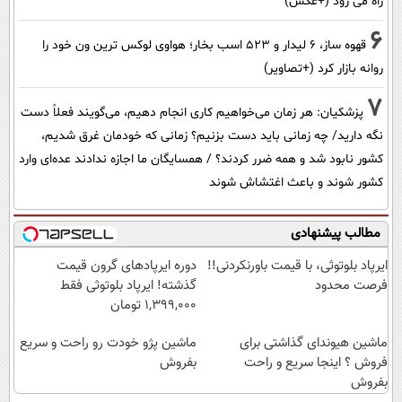
راه می رود (+عکس)
6
قهوه ساز، 6 لیدار و 523 اسب بخار؛ هواوی لوکس ترین ون خود را
روانه بازار کرد (+تصاویر)
7
پزشکیان: هر زمان می‌خواهیم کاری انجام دهیم، می‌گویند فعلاً دست
نگه دارید/ چه زمانی باید دست بزنیم؟ زمانی که خودمان غرق شدیم،
کشور نابود شد و همه ضرر کردند؟ / همسایگان ما اجازه ندادند عده‌ای وارد
کشور شوند و باعث اغتشاش شوند
مطالب پیشنهادی
ایرپاد بلوتوثی، با قیمت باورنکردنی!!
دوره ایرپاد‌های گرون قیمت
فرصت محدود
گذشته! ایرپاد بلوتوثی فقط
1,399,000 تومان
ماشین هیوندای گذاشتی برای
ماشین پژو خودت رو راحت و سریع
فروش ؟ اینجا سریع و راحت
بفروش
بفروش