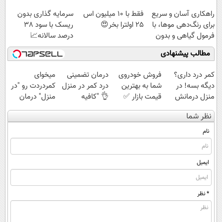
(مشاهده قیمت
راهکاری آسان و سریع
فقط با 10 میلیون اس
سرمایه گذاری بدون
فوق‌العاده)
برای رنگ‌دهی موها، با
25 اولترا بخر😍
ریسک با سود 38
فرمول گیاهی و بدون
درصد سالانه📈
آمونیاک
مطالب پیشنهادی
کمر درد داری؟
فروش خودروی
درمان تضمینی
میخوای
دیگه بسه! در
شما به بهترین
درد کمر در منزل
کمردردت رو "در
منزل درمانش
قیمت بازار ✅
👌 "کافیه
منزل" درمان
کن
پرسش‌نامه رو پر
کنی؟ (◂فیلم +
نظر شما
(◀پرسش‌نامه)
کنی"
◂پرسش‌نامه)
نام
ایمیل
* نظر