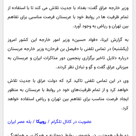
پیامک
سرگرمی
وزیر خارجه عراق گفت: بغداد با جدیت تلاش می کند تا با استفاده از
روانشناسی
فناوری
تمام ظرفیت ها در روابط خود با عربستان فرصت مناسبی برای تفاهم
آشپزی
گوناگون
بین تهران و ریاض به وجود آورد.
دانلود
حوادث
به گزارش ایرنا، «فواد حسین» وزیر امور خارجه این کشور امروز
محیط زیست
(یکشنبه) در تماس تلفنی با «فیصل بن فرحان» وزیر خارجه عربستان
درباره دلایل تاخیر برگزاری پنجمین دور مذاکرات ایران و عربستان به
سلامت
میزبانی عراق گفت و گو و تبادل نظر کردند.
فرهنگی
وی در این تماس تلفنی تاکید کرد که دولت عراق با جدیت تلاش
بین الملل
خواهد کرد و از تمام ظرفیت‌های خود در روابط با عربستان به منظور
اجتماعی
ایجاد فرصت مناسب برای تفاهم بین تهران و ریاض استفاده خواهد
حیات وحش
کرد.
سیاست خارجی
عضویت در کانال تلگرام
/
روبیکا
/
بله عصر ایران
دو طرف همچنین در خصوص روابط دوجانبه و همکاری و هماهنگی