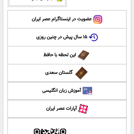
عضویت در اینستاگرام عصر ایران
۱۵ سال پیش در چنین روزی
این لحظه با حافظ
گلستان سعدی
آموزش زبان انگلیسی
آپارات عصر ایران