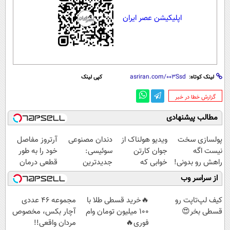
اپلیکیشن عصر ایران
لینک کوتاه:
کپی لینک
‌گزارش خطا در خبر
مطالب پیشنهادی
پولسازی سخت
ویدیو هولناک از
دندان مصنوعی
آرتروز مفاصل
نیست اگه
جوان کارتن
سوئیسی:
خود را به طور
راهش رو بدونی!
خوابی که
جدیدترین
قطعی درمان
" دوره رایگان "
میلیاردر شد.
فناوری اروپا،
کنید!
از سراسر وب
آموزش رایگان
سبک و مقاوم |
◗پرسش‌نامه◖
پرداخت قسطی
کیف لپ‌تاپت رو
🔥خرید قسطی طلا با
مجموعه ۴۶ عددی
قسطی بخر😍
100 میلیون تومان وام
آچار بکس، مخصوص
فوری🔥
مردان واقعی!!