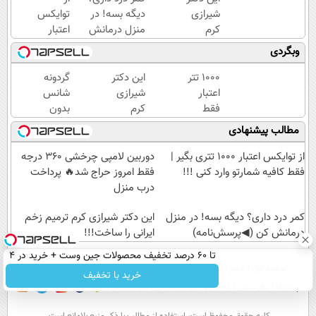
شیرازی
دیگه بسه! در
توایکس
کرم
منزل درمانش
اعتبار
ترمیم
کن
۱۰۰۰
وبگردی
زخم
(◀پرسش‌نامه)
تتری
ایرانی را
بگیر |
۱۰۰۰ تتر
این دکتر
گردونه
ساخت!!!
فقط
اعتبار
شیرازی
شانس
کافیه
فقط
کرم
بدون
شمارتو
برای
ترمیم
پوچ، از
مطالب پیشنهادی
وارد
شما که
زخم
آیفون17تا
کنی !!!
علاقه
ایرانی را
PS5 و
از توایکس اعتبار ۱۰۰۰ تتری بگیر |
دوربین لامپی چرخشی 360 درجه
مند به
ساخت!!!
طلای
فقط کافیه شمارتو وارد کنی !!!
فقط امروز حراج شد🔥 پرداخت
ارز
دیجیتال
درب منزل
دیجیتال
و دلار
هستید
کمر درد داری؟ دیگه بسه! در منزل
🔥
این دکتر شیرازی کرم ترمیم زخم
!
درمانش کن (◀پرسش‌نامه)
ایرانی را ساخت!!!
تا 60 درصد تخفیف محصولات جین وست + خرید در 4
صفحه اول
فیلم
عصر ایران۲
درباره عصرایران
تماس با ما
آرشیو
جستجو
قسط
خرید با تخفیف
پیوندها
نظرسنجی
آب و هوا
اوقات شرعی
سواد زندگی
كليه حقوق محفوظ است، استفاده از مطالب با ذكر منبع بلامانع است.