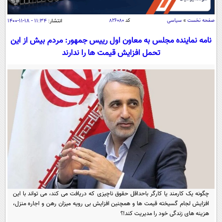
سیاسی
اقتصاد
صفحه نخست
»
سیاسی
کد
۸۲۶۰۸۰
انتشار:
۱۱:۳۴ - ۱۸-۱۱-۱۴۰۰
جامعه
اقتصادی
نامه نماینده مجلس به معاون اول رییس جمهور: مردم بیش از این
تحمل افزایش قیمت ها را ندارند
ورزشی
اجتماعی
خودرو
بین الملل
حوادث
فرهنگ و هنر
سیاست خارجی
سلامت
علم و دانش
یک برش دانایی
قرآن
فناوری و It
محیط زیست
گوناگون
علمی
سفر و تفریح
فیلم
سرگرمی
اخبار کریپتو
عصر ایران 2
اقتصاد
باشگاه مغز
آموزش زبان
خواندنی ها و دیدنی ها
ورزش
مجله تصویری سلاح
چگونه یک کارمند یا کارگر باحداقل حقوق ناچیزی که دریافت می کند، می تواند با این
افزایش لجام گسیخته قیمت ها و همچنین افزایش بی رویه میزان رهن و اجاره منزل،
داستان کوتاه
سیاست
هزینه های زندگی خود را مدیریت کند!؟