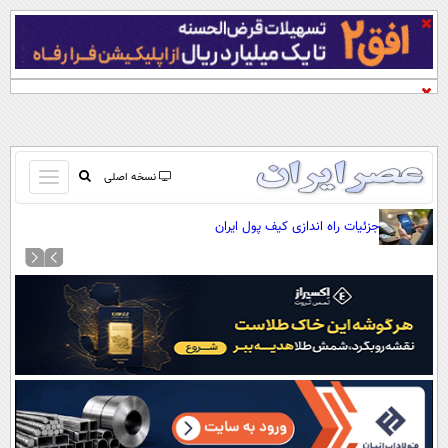
باز
نسخه اصلی
و
صفحه اول
جزئیات راه اندازی کیف پول ایران
بسته
تماس با ما
کردن
آرشیو
منو
جستجو
نظرسنجی
آب و هوا
اوقات شرعی
پیوند ها
سواد زندگی