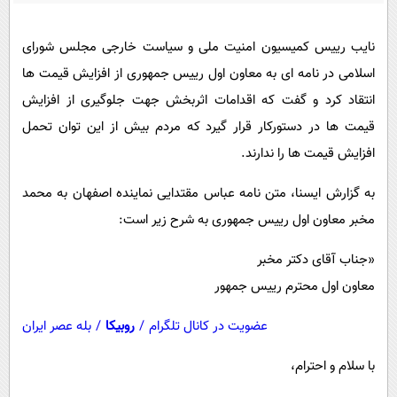
پیامک
سرگرمی
روانشناسی
فناوری
نایب رییس کمیسیون امنیت ملی و سیاست خارجی مجلس شورای
اسلامی در نامه ای به معاون اول رییس جمهوری از افزایش قیمت ها
آشپزی
گوناگون
انتقاد کرد و گفت که اقدامات اثربخش جهت جلوگیری از افزایش
دانلود
حوادث
قیمت ها در دستورکار قرار گیرد که مردم بیش از این توان تحمل
محیط زیست
افزایش قیمت ها را ندارند.
سلامت
به گزارش ایسنا، متن نامه عباس مقتدایی نماینده اصفهان به محمد
فرهنگی
مخبر معاون اول رییس جمهوری به شرح زیر است:
بین الملل
«جناب آقای دکتر مخبر
اجتماعی
معاون اول محترم رییس جمهور
حیات وحش
عضویت در کانال تلگرام
/
روبیکا
/
بله عصر ایران
سیاست خارجی
با سلام و احترام،