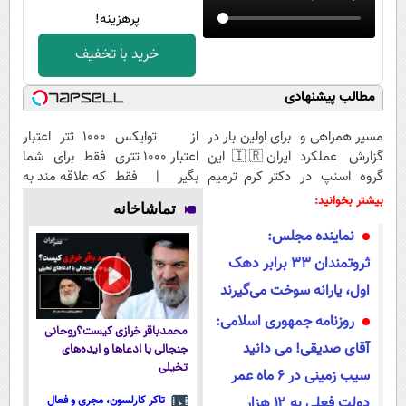
پرهزینه!
خرید با تخفیف
مطالب پیشنهادی
مسیر همراهی و
برای اولین بار در
از توایکس
۱۰۰۰ تتر اعتبار
گزارش عملکرد
ایران🇮🇷 این
اعتبار ۱۰۰۰ تتری
فقط برای شما
گروه اسنپ در
دکتر کرم ترمیم
بگیر | فقط
که علاقه مند به
۱۴۰۴
کننده 23 روزه
کافیه شمارتو
ارز دیجیتال
بیشتر بخوانید:
تماشاخانه
ساخت!
وارد کنی !!!
هستید !
نماینده مجلس:
ثروتمندان ۳۳ برابر دهک
اول، یارانه سوخت می‌گیرند
روزنامه جمهوری اسلامی:
محمدباقر خرازی کیست؟روحانی
آقای صدیقی! می دانید
جنجالی با ادعاها و ایده‌های
تخیلی
سیب زمینی در ۶ ماه عمر
دولت فعلی به ۱۲ هزار
تاکر کارلسون، مجری و فعال