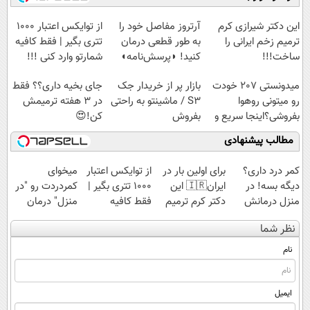
◗پرسش‌نامه◖
(◀پرسش‌نامه)
◂پرسشنامه▸
این دکتر شیرازی کرم
آرتروز مفاصل خود را
از توایکس اعتبار ۱۰۰۰
ترمیم زخم ایرانی را
به طور قطعی درمان
تتری بگیر | فقط کافیه
ساخت!!!
کنید! ◗پرسش‌نامه◖
شمارتو وارد کنی !!!
میدونستی 207 خودت
بازار پر از خریدار جک
جای بخیه داری؟؟ فقط
رو میتونی روهوا
S3 / ماشینتو به راحتی
در 3 هفته ترمیمش
بفروشی؟اینجا سریع و
بفروش
کن!😍
راحت بفروش
مطالب پیشنهادی
کمر درد داری؟
برای اولین بار در
از توایکس اعتبار
میخوای
دیگه بسه! در
ایران🇮🇷 این
۱۰۰۰ تتری بگیر |
کمردردت رو "در
منزل درمانش
دکتر کرم ترمیم
فقط کافیه
منزل" درمان
کن
کننده 23 روزه
شمارتو وارد کنی
کنی؟ (◂فیلم +
نظر شما
(◀پرسش‌نامه)
ساخت!
!!!
◂پرسش‌نامه)
نام
ایمیل