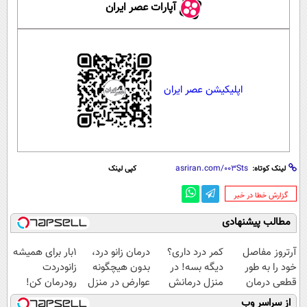
آپارات عصر ایران
اپلیکیشن عصر ایران
لینک کوتاه:
کپی لینک
‌گزارش خطا در خبر
مطالب پیشنهادی
آرتروز مفاصل
کمر درد داری؟
درمان زانو درد،
1بار برای همیشه
خود را به طور
دیگه بسه! در
بدون هیچگونه
زانودردت
قطعی درمان
منزل درمانش
عوارض در منزل
رودرمان کن!
کنید!
کن
(◂پرسش‌نامه)
(تکنولوژی آلمان)
از سراسر وب