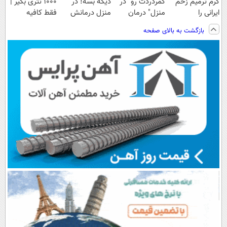
کرم ترمیم زخم
کمردردت رو "در
دیگه بسه! در
۱۰۰۰ تتری بگیر |
ایرانی را
منزل" درمان
منزل درمانش
فقط کافیه
ساخت!!!
کنی؟ (◂فیلم +
کن
شمارتو وارد کنی
بازگشت به بالای صفحه
◂پرسش‌نامه)
(◀پرسش‌نامه)
!!!