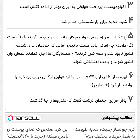
3
اکونومیست: پرداخت عوارض به ایران بهتر از ادامه تنش است
4
شرط جدید برای بازنشستگی اعلام شد
5
پزشکیان: هر زمان می‌خواهیم کاری انجام دهیم، می‌گویند فعلاً دست
نگه دارید/ چه زمانی باید دست بزنیم؟ زمانی که خودمان غرق شدیم،
کشور نابود شد و همه ضرر کردند؟ / همسایگان ما اجازه ندادند عده‌ای وارد
کشور شوند و باعث اغتشاش شوند
6
قهوه ساز، 6 لیدار و 523 اسب بخار؛ هواوی لوکس ترین ون خود را
روانه بازار کرد (+تصاویر)
7
باقر خرازی؛ چندان درشت گفت که تندروها را جا گذاشت!
مطالب پیشنهادی
کرم جوانساز جلبک، هدیه طبیعت
این کرم ضدچروک غذای پوستت رو
به شما(خرید با تخفیف ویژه)
تامین میکنه (خرید با 40%تخفیف)