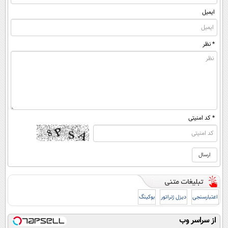
ایمیل
* نظر
* کد امنیتی
اعتبارسنجی
دیزل ژنراتور
بوکینگ
از سراسر وب