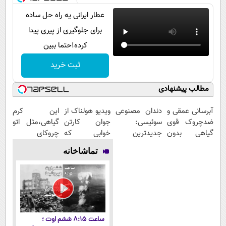
عطار ایرانی یه راه حل ساده
برای جلوگیری از پیری پیدا
کرده!حتما ببین
ثبت خرید
مطالب پیشنهادی
آبرسانی عمقی و
دندان مصنوعی
ویدیو هولناک از
این کرم
ضدچروک قوی
سوئیسی:
جوان کارتن
گیاهی،مثل اتو
گیاهی بدون
جدیدترین
خوابی که
چروکای
عوارض!!
فناوری اروپا،
میلیاردر شد.
پوستتوصاف
تماشاخانه
(تخفیف تا
سبک و مقاوم |
آموزش رایگان
میکنه!50%تخفیف
امشب)
پرداخت قسطی
ساعت ۸:۱۵ ششم اوت ؛