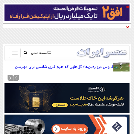
باز
نسخه اصلی
و
صفحه اول
کابوس دروازه‌بان‌ها؛ گل‌هایی که هیچ گلری شانسی برای مهارشان
بسته
نداشت
تماس با ما
کردن
آرشیو
منو
جستجو
نظرسنجی
آب و هوا
اوقات شرعی
پیوند ها
سواد زندگی