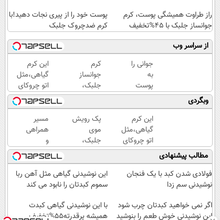
راز طراوت همیشگی پوست، کرم
پوست خود را از پیری نجات دهید!با
جوانساز جلبک با 45%تخفیف
کرم ضدچروک جلبک
از سراسر وب
جوانی را
کرم
این کرم
به
جوانساز
گیاهی،مثل
پوست
جلبک،
اتو چروکای
خود
هدیه
پوستتوصاف
وبگردی
هدیه
طبیعت به
میکنه!50%تخفیف
دهید...
شما(خرید
این کرم
پک رویش
مسیر
با تخفیف
گیاهی،مثل
موی
همراهی
ویژه)
اتو چروکای
جلبک،
و
پوستتوصاف
انتخاب
گزارش
مطالب پیشنهادی
میکنه!50%تخفیف
بهترین
عملکرد
ها(تخفیف
گروه
فولادی شدن کبد با یک فنجان
این نوشیدنی گیاهی مثل آهن ربا
ویژه)
اسنپ
نوشیدنی سم زدا
سموم کبدتان را نابود می کند
در
اگر نمی خواهید کبدتان چرب شود
۱۴۰۴
با این نوشیدنی گیاهی کبدت
این نوشیدنی خوش طعم را بنوشید
همیشه پرقدرته55%تخفیف