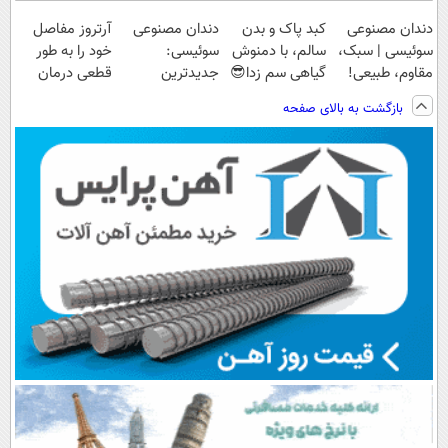
دندان مصنوعی
کبد پاک و بدن
دندان مصنوعی
آرتروز مفاصل
سوئیسی | سبک،
سالم، با دمنوش
سوئیسی:
خود را به طور
مقاوم، طبیعی!
گیاهی سم زدا😎
جدیدترین
قطعی درمان
ویزیت
فناوری اروپا،
کنید!
بازگشت به بالای صفحه
رایگان+پرداخت
سبک و مقاوم |
◗پرسش‌نامه◖
اقساطی😍
پرداخت قسطی