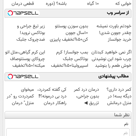
خوابی که
10 گیاه
باشه؟ (دوره
قطعی درمان
میلیاردر شد.
موثر(تخفیف تا
رایگان درآمد
کنید!
از سراسر وب
آموزش رایگان
امشب)
میلیاردی)
◗پرسش‌نامه◖
خودتم باورت نمیشه
بدون سوزن پوستتو
زیر تیغ جراحی و
چقدر جوون شدی!
10سال جوون
بوتاکس نروید!
خرید جوانساز
کن50%تخفیف پاییزی
ضدچروک جلبک
اسپیرولینا با تخفیف
با40%تخفیف
اگر نمی خواهید کبدتان
بمب جوانساز! کرم
این کرم گیاهی،مثل اتو
ویژه
چرب شود این نوشیدنی
بوتاکس جلبک
چروکای پوستتوصاف
خوش طعم را بنوشید
اسپیرولینا50%تخفیف
میکنه!50%تخفیف
مطالب پیشنهادی
کمر درد داری؟
درمان درد کمر
کی گفته کمردرد،
میخوای
دیگه بسه! در
بدون جراحی،
درد بی درمونه؟❗
کمردردت رو "در
منزل درمانش
تزریق ◀
راهکار درمان
منزل" درمان
کن
پرسش‌نامه رو پر
+پرسشنامه
کنی؟ (◂فیلم +
نظر شما
(◀پرسش‌نامه)
کن ▶
◂پرسش‌نامه)
نام