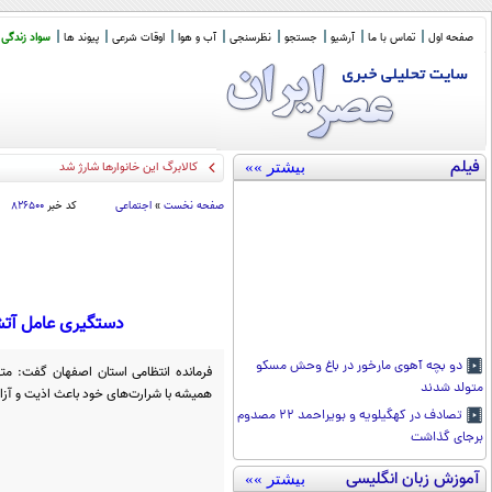
صفحه اول
تماس با ما
آرشیو
جستجو
نظرسنجی
آب و هوا
اوقات شرعی
پیوند ها
سواد زندگی
فیلم
بیشتر »»
کالابرگ این خانوارها شارژ شد
صفحه نخست
»
اجتماعی
کد خبر
۸۲۶۵۰۰
دستگیری عامل آتش
دو بچه آهوی مارخور در باغ وحش مسکو
فرمانده انتظامی استان اصفهان گفت: مته
متولد شدند
همیشه با شرارت‌های خود باعث اذیت و آز
تصادف در کهگیلویه و بویراحمد ۲۲ مصدوم
برجای گذاشت
آموزش زبان انگلیسی
بیشتر »»