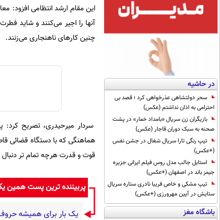
این مقام ارشد انتظامی افزود: معان
آنها را اجیر می‌کنند و شاید فطرت
چنین کارهای ناهنجاری می‌زنند.
در حاشیه
سحر دولتشاهی عذرخواهی کرد ؛ قصد بی
احترامی به اذان نداشتم (عکس)
بازیگران زن سریال «بامداد خمار» در پشت
سردار میرحیدری، تصریح کرد: پل
صحنه به سبک دوران قاجار (عکس)
هماهنگی که با دستگاه قضائی قاطعا
تیپ رنگی تارا سریال شغال در جشن نفس
(+عکس)
قوت و قدرت هرچه تمام تر دنبال م
استایل جالب مدل روس فیلم ایرانی جزیره
جیمز باند در اصفهان (+عکس)
تیپ مشکی و خاص فریبا نادری ستاره سریال
پربیننده ترین پست همین ی
ستایش در آیین مهرورزی (+عکس)
باشگاه مغز
یک بار برای همیشه حروف اض