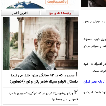
پربیننده های روز
آخرین اخبار
ی ماموران پلیس
 حریق درب مسجد
د و سرانجام در
در اعترافات خود
کرده است.
1
معماری که در 92 سالگی هنوز خلق می کند؛
داستان آلوارو سیزا، شاعر بتن و نور (+تصاویر)
/
بله عصر ایران
2
ود باعث اذیت و
پیام روشن پزشکیان در گفت‌و‌گوی تصویری با مرد
نامرئی: من هستم!