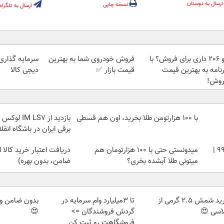
ارسال به دوستان
نسخه چاپی
ارسال به تلگرام
پژو 206 داری برای فروش؟ با
فروش خودروی شما به بهترین
سرمایه گذاری ا
رنامه به بهترین قیمت
قیمت بازار ✅
دیجی کالا
روش!
با ۱۰۰ هزارتومن طلا بخرید، اون هم قسطی
بازدید از S7
برقی ایران در باشگاه انقل
خرید شمش زیوتو ۰.۵ گرمی عیار ۹۹۵ |
میدونستی حتی با ۱۰۰ هزارتومان هم
دریافت اعتبار خرید کالا 
میتونی طلا آبشده بخری؟
ضامن، بدون بهره)
خرید شمش 2.5 گرمی از
تا 3میلیارد وام سرمایه در
بدون ضامن وام
اسی 😍
گردش فروشندگان =>
😍
فروشگاهت رو ثبت کن