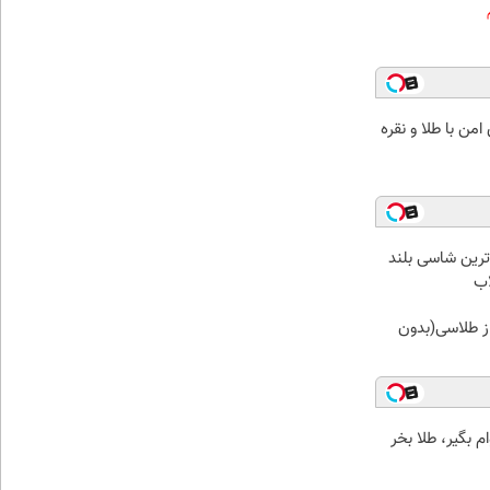
من با طلا و نقره
IM L لوکس ترین شاسی بلند
اب
از طلاسی(بدون
 بگیر، طلا بخر