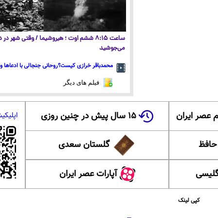
ساعت ۸:۱۵ ششم اوت ؛ هیروشیما / وقتی شهر در
می‌جوشید
محمدباقر خرازی کیست؟روحانی جنجالی با ادعاها و 
فیلم های دیگر
 عصر ایران
۱۵ سال پیش در چنین روزی
اپلیکی
 حافظ
گلستان سعدی
گلیسی
آپارات عصر ایران
کپی لینک