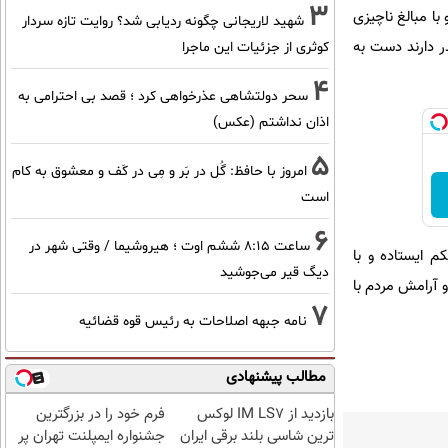
3
با مبالغ ناچیزی
شهید لاریجانی چگونه ردیابی شد؟ روایت تازه سردار
در دارند دست به
کوثری از جزئیات این ماجرا
4
سحر دولتشاهی عذرخواهی کرد ؛ قصد بی احترامی به
اذان نداشتم (عکس)
5
امروز با حافظ: گُل در بَر و مِی در کَف و معشوق به کام
است
6
ساعت ۸:۱۵ ششم اوت ؛ هیروشیما / وقتی شهر در
م ایستاده و با
دیگ قیر می‌جوشید
و آرامش مردم با
7
نامه جبهه اصلاحات به رئیس قوه قضائیه
مطالب پیشنهادی
بازدید از IM LS7 لوکس
فرم خود را در بزرگترین
ترین شاسی بلند برقی ایران
جشنواره ایمپلنت تهران پر