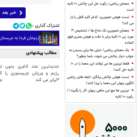
معمای ریاضی؛ رکورد حل این چالش 10 ثانیه
است
خبر بعد
تست هوش تصویری: کدام کلید قفل را باز
می کند؟
اشتراک گذاری :
معمای تصویری تک شاخ ها / تشخیص 3
مورد زیر 10 ثانیه برابر با دقت و هوش بصری فوق
اردوغان فردا به عربستا
العاده
یک معمای ریاضی/ خیلی ها برای رسیدن به
مطالب پیشنهادی
جواب دچار چالش می شوند، شما چطور؟
فقط تیزبین ها می توانند این معما را در 10
جدیدترین متد لاغری بدون
ت
ثانیه حل کنند!
رژیم و ورزش چربیسوزی را
ک
تست هوش چالش برانگیز: نابغه های ریاضی
3برابر می کند
ب
الگوی پنهان این معما را پیدا کنند!
تیزبین ها مچ این ماهی پنهان کار را بگیرند! /
رکورد 10 ثانیه