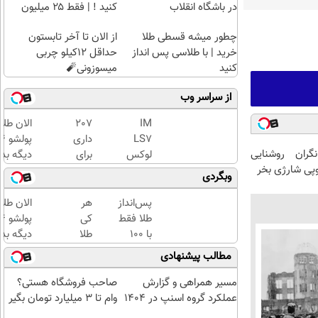
در باشگاه انقلاب
کنید ! | فقط ۲۵ میلیون
چطور میشه قسطی طلا
از الان تا آخر تابستون
خرید | با طلاسی پس انداز
حداقل 12کیلو چربی
کنید
میسوزونی🧨
از سراسر وب
IM
207
الان طلا
LS7
داری
گران روشنایی
لوکس
برای
دیگه بده
وپی شارژی بخر
ترین
فروش؟
سرمایه‌گ
وبگردی
شاسی
با
طلا با ا
بلند
کارنامه
بی‌بهره
پس‌انداز
هر
الان طلا
برقی
به
طلا فقط
کی
ایران
بهترین
با ۱۰۰
طلا
دیگه بده
قیمت
هزارتومان
داره،
سرمایه‌گ
مطالب پیشنهادی
بفروش!
(امن و
غم
طلا با ا
راحت)
نداره!
بی‌بهره
مسیر همراهی و گزارش
صاحب فروشگاه هستی؟
😊💎
عملکرد گروه اسنپ در ۱۴۰۴
وام تا ۳ میلیارد تومان بگیر
(خرید