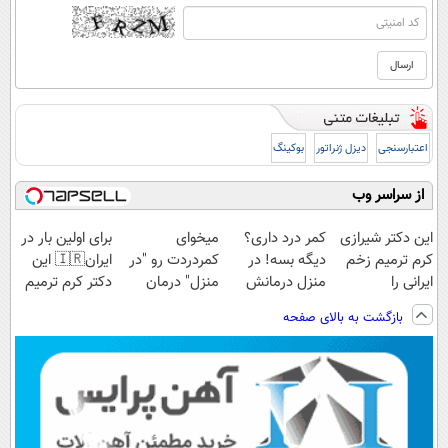
اعتبارسنجی
دیزل ژنراتور
بوکینگ
از سراسر وب
این دکتر شیرازی
کمر درد داری؟
میخوای
برای اولین بار در
کرم ترمیم زخم
دیگه بسه! در
کمردردت رو "در
ایران🇮🇷 این
ایرانی را
منزل درمانش
منزل" درمان
دکتر کرم ترمیم
ساخت!!!
کن
کنی؟ (◂فیلم +
کننده 23 روزه
بازگشت به بالای صفحه
(◀پرسش‌نامه)
◂پرسش‌نامه)
ساخت!