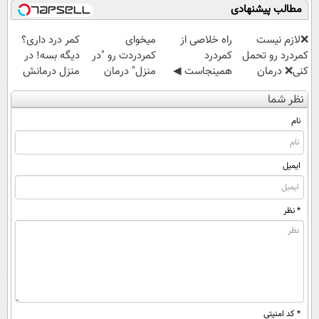
مطالب پیشنهادی
❌لازم نیست
‌راه خلاصی از
میخوای
کمر درد داری؟
کمردرد رو تحمل
کمردرد
کمردردت رو "در
دیگه بسه! در
کنی❌ درمان
همینجاست ◀
منزل" درمان
منزل درمانش
بدون جراحی و
فقط کافیه فرم
کنی؟ (◂فیلم +
کن
نظر شما
قرص
رو پر کنی!
◂پرسش‌نامه)
(◀پرسش‌نامه)
(پرسشنامه)
نام
ایمیل
* نظر
* کد امنیتی