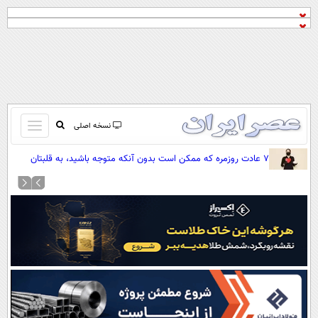
باز
نسخه اصلی
و
صفحه اول
۷ عادت روزمره که ممکن است بدون آنکه متوجه باشید، به قلبتان
بسته
فشار وارد کنند
تماس با ما
کردن
آرشیو
منو
جستجو
نظرسنجی
آب و هوا
اوقات شرعی
پیوند ها
سواد زندگی