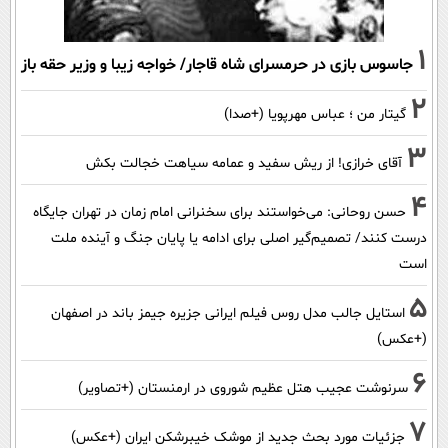
1
جاسوس بازی در حرمسرای شاه قاجار/ خواجه زیبا و وزیر حقه باز
2
گیتار من ؛ عباس مهرپویا (+صدا)
3
آقای خرازی! از ریش سفید و عمامه سیاهت خجالت بکش
4
حسن روحانی: می‌خواستند برای سخنرانی امام زمان در تهران جایگاه
درست کنند/ تصمیم‌گیر اصلی برای ادامه یا پایان جنگ و آینده ملت
است
5
استایل جالب مدل روس فیلم ایرانی جزیره جیمز باند در اصفهان
(+عکس)
6
سرنوشت عجیب هتل عظیم شوروی در ارمنستان (+تصاویر)
7
جزئیات مورد بحث جدید از موشک خیبرشکن ایران (+عکس)