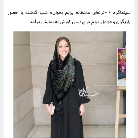
پیامک
سرگرمی
سینماگرام - «ترانه‌ای عاشقانه برایم بخوان» شب گذشته با حضور
روانشناسی
فناوری
بازیگران و عوامل فیلم در پردیس کورش به نمایش درآمد.
آشپزی
گوناگون
دانلود
حوادث
محیط زیست
سلامت
فرهنگی
بین الملل
اجتماعی
حیات وحش
سیاست خارجی