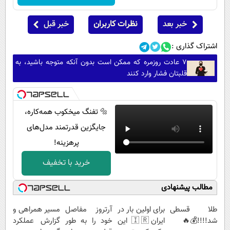
خبر بعد
نظرات کاربران
خبر قبل
اشتراک گذاری :
۷ عادت روزمره که ممکن است بدون آنکه متوجه باشید، به
قلبتان فشار وارد کنند
🔩 تفنگ میخکوب همه‌کاره،
جایگزین قدرتمند مدل‌های
پرهزینه!
خرید با تخفیف
مطالب پیشنهادی
طلا قسطی
برای اولین بار در
آرتروز مفاصل
مسیر همراهی و
شد!!!!💰🔥
ایران🇮🇷 این
خود را به طور
گزارش عملکرد