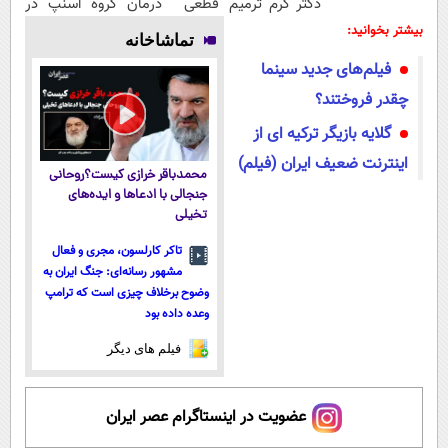
دکتر کرم ترمیم
قطعی درمان
گروه اسنپ در
کننده 23 روزه
کنید!
۱۴۰۴
بیشتر بخوانید:
تماشاخانه
ساخت!
◂پرسش‌نامه▸
فیلم‌های جدید سینما
چقدر فروختند؟
گلایه بازیگر ترکیه ای از
اینترنت ضعیف ایران (فیلم)
محمدباقر خرازی کیست؟روحانی
جنجالی با ادعاها و ایده‌های
تخیلی
تاکر کارلسون، مجری و فعال
مشهور رسانه‌ای: جنگ ایران به
وضوح برخلاف چیزی است که ترامپ
وعده داده بود
فیلم های دیگر
عضویت در اینستاگرام عصر ایران