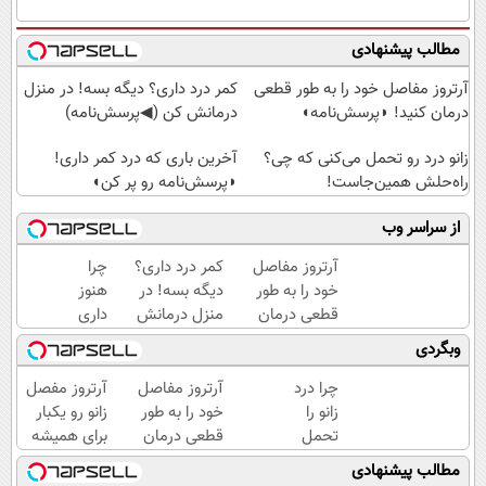
مطالب پیشنهادی
آرتروز مفاصل خود را به طور قطعی
کمر درد داری؟ دیگه بسه! در منزل
درمان کنید! ◗پرسش‌نامه◖
درمانش کن (◀پرسش‌نامه)
زانو درد رو تحمل می‌کنی که چی؟
آخرین باری که درد کمر داری!
راه‌حلش همین‌جاست!
◗پرسش‌نامه رو پر کن◖
از سراسر وب
آرتروز مفاصل
کمر درد داری؟
چرا
خود را به طور
دیگه بسه! در
هنوز
قطعی درمان
منزل درمانش
داری
کنید!
کن
با درد
وبگردی
◗پرسش‌نامه◖
(◀پرسش‌نامه)
راه
میری؟
چرا درد
آرتروز مفاصل
آرتروز مفصل
وقتی
زانو را
خود را به طور
زانو رو یکبار
راه
تحمل
قطعی درمان
برای همیشه
درمان
می‌کنی؟
کنید!
درمان کن!
مطالب پیشنهادی
جلو
خیلی
◗پرسش‌نامه◖
◗پرسش‌نامه◖