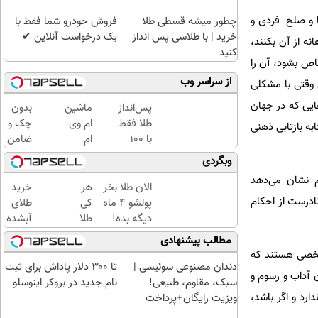
ا و صلح فردی و
چطور میشه قسطی طلا
فروش خودرو شما فقط با
خرید | با طلاسی پس انداز
یک درخواست آنلاین ✔
ه از آن بکنند،
کنید
اص بشود، آن را
از سراسر وب
 وقتی با مشکلی
هایی که در جهان
پس‌انداز
ماشین
بدون
طلا فقط
ام وی
چک و
به بازتابی ذهنی
با ۱۰۰
ام
ضامن
هزارتومان
گذاشتی
تا 100
وبگردی
(امن و
برای
میلیون
کم نشان می‌دهد
راحت)
فروش
اعتبار
الان طلا بخر
هر
خرید
؟ اینجا
خرید
ادرست از احکام
پولشو 4 ماه
کی
طلای
سریع و
طلا
دیگه بده!
طلا
آبشده
راحت
بگیر!
سرمایه‌گذاری
داره،
حتی با
مطالب پیشنهادی
بفروش
طلا با اقساط
غم
۱۰۰هزارتومان
مشخصی هستند که
بی‌بهره
نداره!
دندان مصنوعی سوئیسی |
تا ۳۰۰ دلار پاداش برای ثبت
ن آداب و رسوم و
😊💎
سبک، مقاوم، طبیعی!
نام جدید در بروکر اینوسلو
(خرید
ارد و اگر باشد،
ویزیت رایگان+پرداخت
طلا با
اقساطی😍