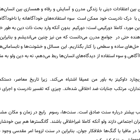
بین اعتقادات دینی با زندگی مدرن و آسایش و رفاه و همسازی بین انسان‌ه
دی با درک نادرست خود ممکن است سوء استفاده‌های خودآگاهانه یا ناخودآگاهان
ن مورد، کاملا دورکیمی است: دورکیم بدون آنکه وارد بحث ذات دین به طور خ
هنده حتی در جوامع مدرن می‌دانست که من نیز چنین می‌اندیشم و بنابراین
ه حل‌های ساده و سطحی را کنار بگذاریم. این مسائل و خشونت‌ها و نابسامانی‌
آگاهی و سوء استفاده از دیدگاه‌های انسان‌ها ربط می‌دهم، نه به دین ولو به مثا
یچارد داوکینز به باور من عمیقا اشتباه می‌کند. زیرا تاریخ معاصر، دست
ینداران، مرتکب جنایات ضد اخلاقی شده‌اند. چیزی که تفسیر نادرست و اجرای ن
مراتب بیشتر درباره سنت صادق است. سنت‌ها، رسوم رایج در زمان و مکان 
ران اجتماعی دازند ولو آنکه کاملا غیراخلاقی باشند. گانگسترها هم بین خودشا
در مافیا یا گنگ‌ها خلافکار جوان. بنابراین در سنت لزوما امر مقدسی وجود ند