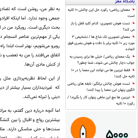
باشگاه مغز
به نظر من، روشن است که تضادی 
معمای ریاضی؛ رکورد حل این چالش 10 ثانیه
است
جمعی وجود ندارد. اما اینکه افرا
تست هوش تصویری: کدام کلید قفل را باز
بحث دیگری است. رویکرد من در ای
می کند؟
یکی از مهم‌ترین عناصر انسجام د
معمای تصویری تک شاخ ها / تشخیص 3
مورد زیر 10 ثانیه برابر با دقت و هوش بصری فوق
روبرو می‌شویم، بهتر است ابتدا را
العاده
اتفاق می‌افتند را من به تعصب و نا
یک معمای ریاضی/ خیلی ها برای رسیدن به
جواب دچار چالش می شوند، شما چطور؟
از کنش مادی آن‌ها.
فقط تیزبین ها می توانند این معما را در 10
ثانیه حل کنند!
از این لحاظ نظریه‌پردازی مثل ر
تست هوش چالش برانگیز: نابغه های ریاضی
که غیردینداران بسیار بیشتر از د
الگوی پنهان این معما را پیدا کنند!
دینی را تبرئه نمی‌کند.
تیزبین ها مچ این ماهی پنهان کار را بگیرند! /
رکورد 10 ثانیه
اما آنچه درباره دین گفتم، به 
بیشترین رواج و اقبال را بین کنشگ
سنت‌ها و حتی مناسکی دارند. مثلا 