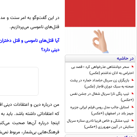
در این گفت‌وگو به امر سنت و مد
قتل‌های ناموسی می‌پردازیم.
آیا قتل‌های ناموسی و قتل دختران 
دینی دارد؟
در حاشیه
سحر دولتشاهی عذرخواهی کرد ؛ قصد بی
احترامی به اذان نداشتم (عکس)
بازیگران زن سریال «بامداد خمار» در پشت
صحنه به سبک دوران قاجار (عکس)
تیپ رنگی تارا سریال شغال در جشن نفس
(+عکس)
من درباره دین و اعتقادات دینی ا
استایل جالب مدل روس فیلم ایرانی جزیره
که اعتقاداتی داشته باشد. باید ب
جیمز باند در اصفهان (+عکس)
تیپ مشکی و خاص فریبا نادری ستاره سریال
اینجا درباره آن‌ها صحبت می‌ک
ستایش در آیین مهرورزی (+عکس)
فرهنگ‌هایی بی‌شمار، مربوط نمی‌ش