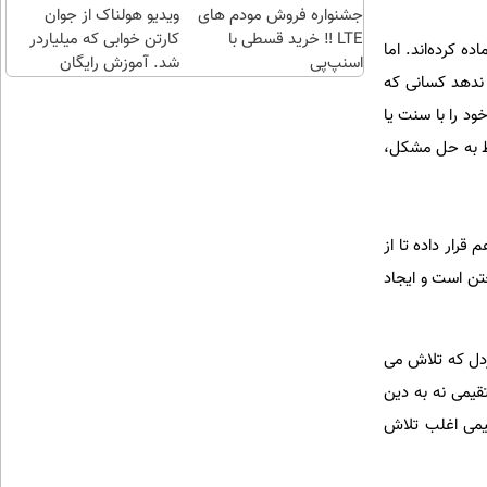
جشنواره فروش مودم های
چند
ویدیو هولناک از جوان
LTE ‼️ خرید قسطی با
کلیک)
کارتن خوابی که میلیاردر
ماده کرده‌اند. اما
اسنپ‌پی
شد. آموزش رایگان
 ندهد کسانی که
د را با سنت یا
قط به حل مشکل،
قرار داده تا از
تن است و ایجاد
زدل که تلاش می
یمی نه به دین
هیمی اغلب تلاش