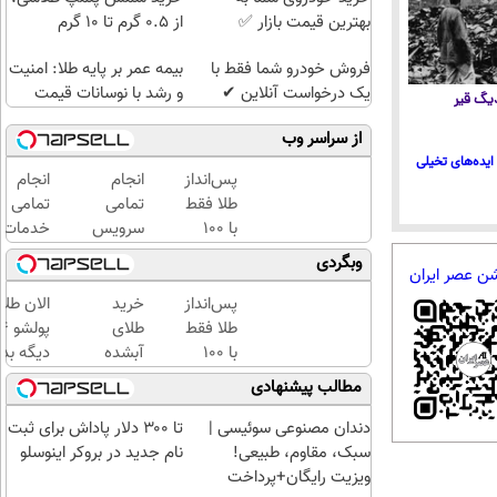
بهترین قیمت بازار ✅
از ۰.۵ گرم تا ۱۰ گرم
فروش خودرو شما فقط با
بیمه عمر بر پایه طلا: امنیت
یک درخواست آنلاین ✔
و رشد با نوسانات قیمت
 دیگ قیر
از سراسر وب
ایده‌های تخیلی
پس‌انداز
انجام
انجام
طلا فقط
تمامی
تمامی
با ۱۰۰
سرویس
خدمات
هزارتومان
های
خودرویی
وبگردی
شن عصر ایران
(امن و
ماشین
در محل
راحت)
درمحل
با یدک
پس‌انداز
خرید
الان طلا
دات کام
طلا فقط
طلای
با ۱۰۰
آبشده
دیگه بده
هزارتومان
حتی با
سرمایه‌گ
مطالب پیشنهادی
(امن و
۱۰۰هزارتومان
طلا با ا
راحت)
بی‌بهره
دندان مصنوعی سوئیسی |
تا ۳۰۰ دلار پاداش برای ثبت
سبک، مقاوم، طبیعی!
نام جدید در بروکر اینوسلو
ویزیت رایگان+پرداخت