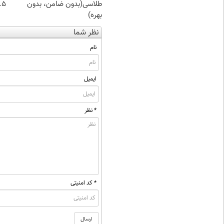
طلاسی(بدون ضامن، بدون
۰.۵ گرم تا
بهره)
نظر شما
نام
ایمیل
* نظر
* کد امنیتی