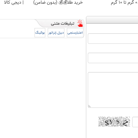
 ۱۰ گرم
خرید طلا💰💰 (بدون ضامن)
| دیجی کالا
اعتبارسنجی
دیزل ژنراتور
بوکینگ