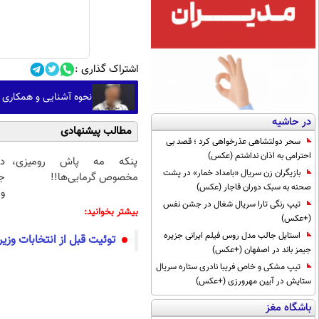
اشتراک گذاری :
نحوه آشنایی و همکاری خ
در حاشیه
مطالب پیشنهادی
سحر دولتشاهی عذرخواهی کرد ؛ قصد بی
احترامی به اذان نداشتم (عکس)
پنکه مه پاش رومیزی،
د
بازیگران زن سریال «بامداد خمار» در پشت
مخصوص گرمایی‌ها!!
ج
صحنه به سبک دوران قاجار (عکس)
و 
تیپ رنگی تارا سریال شغال در جشن نفس
بیشتر بخوانید:
(+عکس)
استایل جالب مدل روس فیلم ایرانی جزیره
توئیت قبل از انتخابات وزیر 
جیمز باند در اصفهان (+عکس)
تیپ مشکی و خاص فریبا نادری ستاره سریال
ستایش در آیین مهرورزی (+عکس)
باشگاه مغز