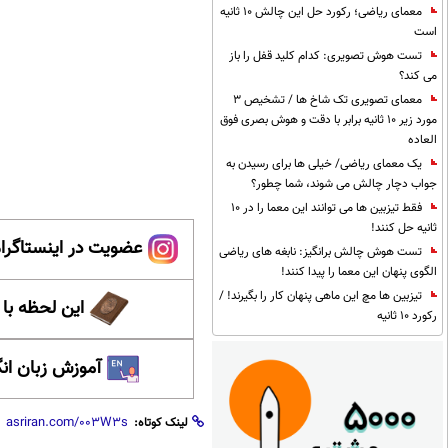
معمای ریاضی؛ رکورد حل این چالش 10 ثانیه
است
تست هوش تصویری: کدام کلید قفل را باز
می کند؟
معمای تصویری تک شاخ ها / تشخیص 3
مورد زیر 10 ثانیه برابر با دقت و هوش بصری فوق
العاده
یک معمای ریاضی/ خیلی ها برای رسیدن به
جواب دچار چالش می شوند، شما چطور؟
فقط تیزبین ها می توانند این معما را در 10
ثانیه حل کنند!
عضویت در اینستاگرام
تست هوش چالش برانگیز: نابغه های ریاضی
الگوی پنهان این معما را پیدا کنند!
تیزبین ها مچ این ماهی پنهان کار را بگیرند! /
این لحظه با
رکورد 10 ثانیه
آموزش زبان ان
لینک کوتاه: