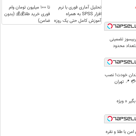
اقساطی😍
تحلیل آماری فوری با نرم
تا 100 میلیون تومان وام
افزار SPSS به همراه
فوری خرید طلا💰💰 (بدون
آموزش کامل حتی یک روزه
ضامن)
!!
بیسوز تضمینی
تعداد محدود
ندان خودت! نصب
 📍 تهران
د وام بگیر « ویژه
من با طلا و نقره