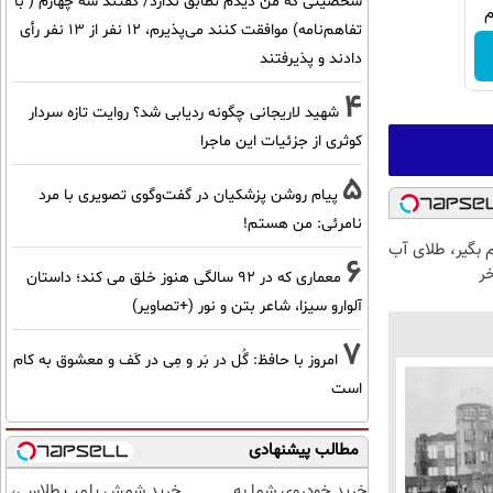
شخصیتی که من دیدم تطابق ندارد/ گفتند سه چهارم ( با
تفاهم‌نامه) موافقت کنند می‌پذیرم، 12 نفر از 13 نفر رأی
دادند و پذیرفتند
4
شهید لاریجانی چگونه ردیابی شد؟ روایت تازه سردار
کوثری از جزئیات این ماجرا
5
پیام روشن پزشکیان در گفت‌و‌گوی تصویری با مرد
نامرئی: من هستم!
وام بگیر، طلای آب
6
خر
معماری که در 92 سالگی هنوز خلق می کند؛ داستان
آلوارو سیزا، شاعر بتن و نور (+تصاویر)
7
امروز با حافظ: گُل در بَر و مِی در کَف و معشوق به کام
است
مطالب پیشنهادی
خرید خودروی شما به
خرید شمش پلمپ طلاسی،