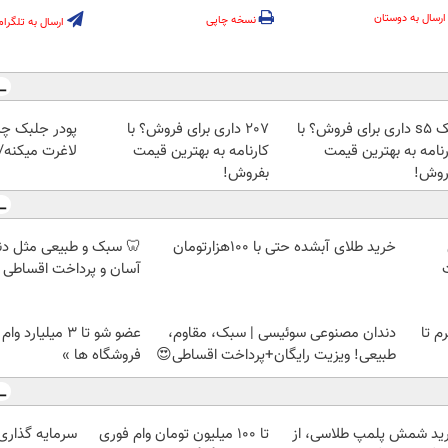
ارسال به دوستان
نسخه چاپی
ارسال به تلگرام
جک s5 داری برای فروش؟ با
207 داری برای فروش؟ با
پودر جلبک چر
رنامه به بهترین قیمت
کارنامه به بهترین قیمت
لاغرت میکنه/
روش!
بفروش!
خرید طلای آبشده حتی با ۱۰۰هزارتومان
🦷 سبک و طبیعی مثل د
آسان و پرداخت اقساطی 
لمپ طلاسی، از ۰.۵ گرم تا
دندان مصنوعی سوئیسی | سبک، مقاوم،
عضو شو تا 3 میلیار
طبیعی! ویزیت رایگان+پرداخت اقساطی😍
فروشگاه ها »
ید شمش پلمپ طلاسی، از
تا 100 میلیون تومان وام فوری
سرمایه گذاری ا