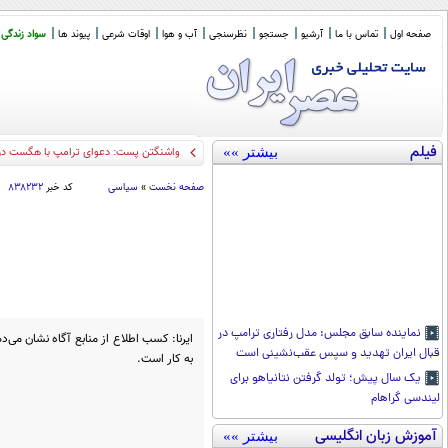
صفحه اول
تماس با ما
آرشیو
جستجو
نظرسنجی
آب و هوا
اوقات شرعی
پیوند ها
سواد زندگی
فیلم
بیشتر »»
واشنگتن پست: دعوای ترامپ با هگست دربا
صفحه نخست
»
سیاسی
کد خبر
۸۳۸۲۳۲
نماینده سابق مجلس: مدل رفتاری ترامپ در
ایرنا: کسب اطلاع از منابع آگاه نشان می
قبال ایران تهدید و سپس عقب‌نشینی است
به کار است.
یک سال پیش؛ تولد گرفتن نتانیاهو برای
لیندسی گراهام
آموزش زبان انگلیسی
بیشتر »»