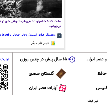
ساعت ۸:۱۵ ششم اوت ؛ هیروشیما / وقتی شهر در
می‌جوشید
محمدباقر خرازی کیست؟روحانی جنجالی با ادعاها و 
فیلم های دیگر
 عصر ایران
۱۵ سال پیش در چنین روزی
اپلیکی
 حافظ
گلستان سعدی
گلیسی
آپارات عصر ایران
کپی لینک