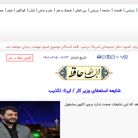
سیاسی
اقتصاد
جامعه
ورزشی
بین الملل
فرهنگ و هنر
علم و دانش
قرآن
گوناگون
فیلم
عصر 
ره کمبود ذخائر تسلیحاتی آمریکا/ ترامپ: افشا کنندگان موضوع کمبود مهمات، زندانی خواهند شد
‍‍‍ پ
پ
تاریخ انتشار:
۱۶:۲۳ - ۱۵-۰۲-۱۴۰۱
‌گزارش خطا در خبر
شایعه استعفای وزیر کار / ایرنا: تکذیب
‌دهد که این شایعات صحت ندارد و وی اکنون مشغول