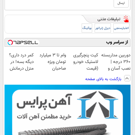
اعتبارسنجی
دیزل ژنراتور
بوکینگ
از سراسر وب
دوربین مداربسته
کیت پنچرگیری
وام تا ۳ میلیارد
کمر درد داری؟
360 درجه |
لاستیک خودرو
تومان ویژه
دیگه بسه! در
نصب آسان و
(قیمت
صاحبان
منزل درمانش
راحت
باورنکردنی)
فروشگاه‌های
کن
بازگشت به بالای صفحه
آنلاین و حضوری
(◀پرسش‌نامه)