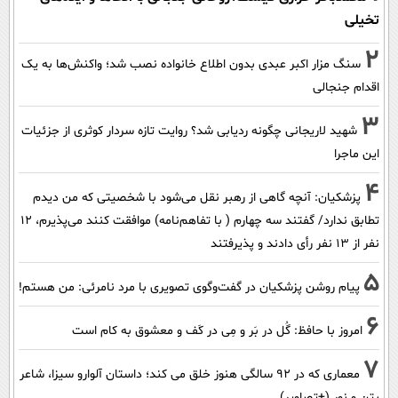
تخیلی
2
سنگ مزار اکبر عبدی بدون اطلاع خانواده نصب شد؛ واکنش‌ها به یک
اقدام جنجالی
3
شهید لاریجانی چگونه ردیابی شد؟ روایت تازه سردار کوثری از جزئیات
این ماجرا
4
پزشکیان‌: آنچه گاهی از رهبر نقل می‌شود با شخصیتی که من دیدم
تطابق ندارد/ گفتند سه چهارم ( با تفاهم‌نامه) موافقت کنند می‌پذیرم، 12
نفر از 13 نفر رأی دادند و پذیرفتند
5
پیام روشن پزشکیان در گفت‌و‌گوی تصویری با مرد نامرئی: من هستم!
6
امروز با حافظ: گُل در بَر و مِی در کَف و معشوق به کام است
7
معماری که در 92 سالگی هنوز خلق می کند؛ داستان آلوارو سیزا، شاعر
بتن و نور (+تصاویر)