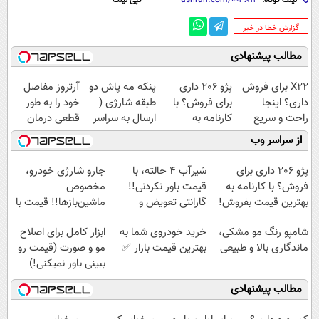
لینک کوتاه:
کپی لینک
‌گزارش خطا در خبر
مطالب پیشنهادی
X22 برای فروش
پژو 206 داری
پنکه مه پاش دو
آرتروز مفاصل
داری؟ اینجا
برای فروش؟ با
طبقه شارژی (
خود را به طور
راحت و سریع
کارنامه به
ارسال به سراسر
قطعی درمان
بفروشش
بهترین قیمت
کشور)
کنید!
از سراسر وب
بفروش!
◗پرسش‌نامه◖
پژو 206 داری برای
شیر‌آب ۴ حالته، با
جارو شارژی خودرو،
فروش؟ با کارنامه به
قیمت باور نکردنی!!
مخصوص
بهترین قیمت بفروش!
گارانتی تعویض و
ماشین‌باز‌ها!! قیمت با
برگشت
تخفیف: فقط
شامپو رنگ مو مشکی،
خرید خودروی شما به
ابزار کامل برای اصلاح
1,499,000
ماندگاری بالا و طبیعی
بهترین قیمت بازار ✅
مو و صورت (قیمت رو
ببینی باور نمیکنی!)
مطالب پیشنهادی