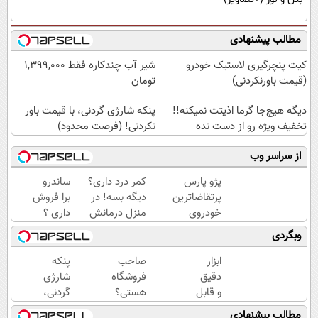
مطالب پیشنهادی
کیت پنچرگیری لاستیک خودرو
شیر آب چندکاره فقط 1,399,000
(قیمت باورنکردنی)
تومان
دیگه هیچ‌جا گرما اذیتت نمیکنه!!
پنکه شارژی گردنی، با قیمت باور
تخفیف ویژه رو از دست نده
نکردنی! (فرصت محدود)
از سراسر وب
پژو پارس
کمر درد داری؟
ساندرو
پرتقاضاترین
دیگه بسه! در
برا فروش
خودروی
منزل درمانش
داری ؟
ایران | برای
کن
ما
وبگردی
فروشش
(◀پرسش‌نامه)
خریداریم
فرصت رو از
، راحت
ابزار
صاحب
پنکه
دست نده!
بفروشش
دقیق
فروشگاه
شارژی
و قابل
هستی؟
گردنی،
اعتماد
وام تا ۳
با
مطالب پیشنهادی