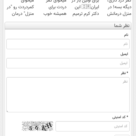
کمر درد داری؟
برای اولین بار در
میخوای کمر
میخوای
دیگه بسه! در
ایران🇮🇷 این
دردت برای
کمردردت رو "در
منزل درمانش
دکتر کرم ترمیم
همیشه خوب
منزل" درمان
کن
کننده 23 روزه
شه؟ ◀
کنی؟ (◂فیلم +
نظر شما
(◀پرسش‌نامه)
ساخت!
پرسش‌نامه رو پر
◂پرسش‌نامه)
کن!
نام
ایمیل
* نظر
* کد امنیتی