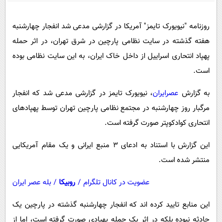
پیامک
سرگرمی
روانشناسی
فناوری
روزنامه "نیویورک تایمز" آمریکا در گزارشی مدعی شد انفجار چهارشنبه
هفته گذشته در سایت نظامی پارچین در شرق تهران، در اثر حمله
آشپزی
گوناگون
پهپاد انتحاری اسراییل از داخل خاک ایران، به این سایت نظامی بوده
دانلود
حوادث
است.
محیط زیست
به گزارش
عصرایران
، نیویورک تایمز در گزارشی مدعی شد که انفجار
سلامت
مرگبار روز چهارشنبه در مجتمع نظامی پارچین تهران توسط پهپادهای
فرهنگی
انتحاری کوادکوپتر صورت گرفته است.
بین الملل
این گزارش با استناد به ادعای 3 منبع ایرانی و یک مقام آمریکایی
اجتماعی
منتشر شده است.
حیات وحش
عضویت در کانال تلگرام
/
روبیکا
/
بله عصر ایران
سیاست خارجی
این منابع تایید کرده اند که انفجار چهارشنبه گذشته در پارچین یک
حادثه نبوده بلکه در اثر یک حمله پهپادی صورت گرفته است، اما از