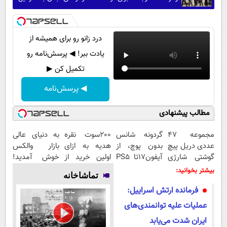
درد زانو رو برای همیشه از
یادت ببر! ◀ پرسش‌نامه رو
تکمیل کن ▶
◀ پرسش‌نامه
مطالب پیشنهادی
مجموعه 47
گردونه شانس
200سوت نقره
به دنیای عالی
عددی دریل پیچ
بدون پوچ، از
هدیه به ازای
بازار والکس
گوشتی شارژی
آیفون17تا PS5
اولین خرید از
خوش آمدید!
(قیمت
و طلای دیجیتال
گرمی
ترید را آغاز
بیشتر بخوانید:
تماشاخانه
باورنکردنی!!)
و دلار🔥
کنید!
فرمانده ارتش اسراییل:
عملیات علیه توانمندی‌های
ایران شدت می‌یابد