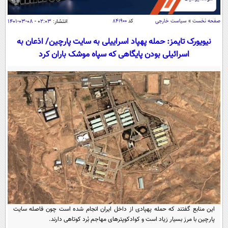
سیاسی
اقتصاد
صفحه نخست
»
سیاست خارجی
کد
۸۴۱۹۰۰
انتشار:
۰۲:۰۳ - ۰۸-۰۳-۱۴۰۱
جامعه
اقتصادی
نیویورک تایمز: حمله پهپاد اسراییلی به سایت پارچین/ اذعان به
اسرائیلی بودن پایگاهی که سپاه موشک باران کرد
ورزشی
اجتماعی
خودرو
بین الملل
حوادث
فرهنگ و هنر
سیاست خارجی
سلامت
علم و دانش
یک برش دانایی
قرآن
فناوری و It
محیط زیست
گوناگون
علمی
سفر و تفریح
فیلم
سرگرمی
اخبار کریپتو
عصر ایران 2
اقتصاد
باشگاه مغز
آموزش زبان
خواندنی ها و دیدنی ها
ورزش
مجله تصویری سلاح
این منابع گفتند که حمله پهپادی از داخل ایران انجام شده است چون فاصله سایت
داستان کوتاه
سیاست
پارچین با مرز بسیار زیاد است و کوادکوپترهای مهاجم بُرد کوتاهی دارند.