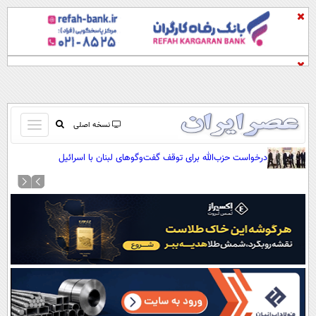
باز
نسخه اصلی
و
صفحه اول
درخواست حزب‌الله برای توقف گفت‌وگوهای لبنان با اسرائیل
بسته
تماس با ما
کردن
آرشیو
منو
جستجو
نظرسنجی
آب و هوا
اوقات شرعی
پیوند ها
سواد زندگی