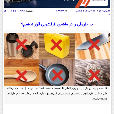
سیاسی
اقتصاد
عصرايران دو
»
خواندنی ها و دیدنی
کد
۸۴۹۵۰۰
انتشار:
۱۲:۳۸ - ۲۹-۰۴-۱۴۰۱
ها
جامعه
اقتصادی
چه ظروفی را در ماشین ظرفشویی قرار ندهیم؟
ورزشی
اجتماعی
خودرو
بین الملل
حوادث
فرهنگ و هنر
سیاست خارجی
سلامت
علم و دانش
یک برش دانایی
قرآن
فناوری و It
محیط زیست
گوناگون
علمی
سفر و تفریح
فیلم
سرگرمی
اخبار کریپتو
عصر ایران 2
اقتصاد
قابلمه‌های چدن یکی از بهترین انواع قابلمه‌ها هستند که تا چندین سال سالم می‌مانند
باشگاه مغز
ولی ماشین ظرفشویی سیستم شستشوی قدرتمندی دارد که می‌تواند به این ظرف‌ها
آموزش زبان
خواندنی ها و دیدنی ها
ورزش
مجله تصویری سلاح
صدمه برساند.
داستان کوتاه
سیاست