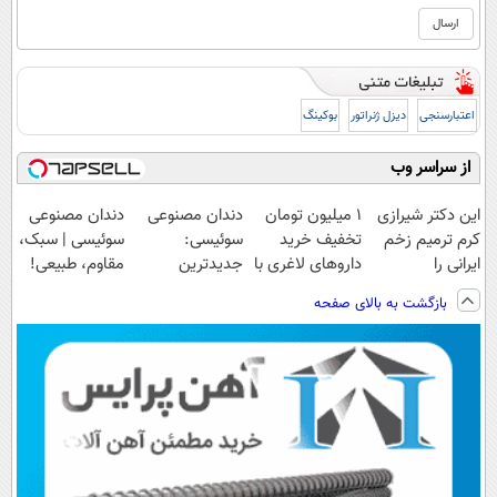
اعتبارسنجی
دیزل ژنراتور
بوکینگ
از سراسر وب
این دکتر شیرازی
1 میلیون تومان
دندان مصنوعی
دندان مصنوعی
کرم ترمیم زخم
تخفیف خرید
سوئیسی:
سوئیسی | سبک،
ایرانی را
داروهای لاغری با
جدیدترین
مقاوم، طبیعی!
ساخت!!!
ارسال از
فناوری اروپا،
ویزیت
بازگشت به بالای صفحه
داروخانه و پک
سبک و مقاوم |
رایگان+پرداخت
یخ!
پرداخت قسطی
اقساطی😍