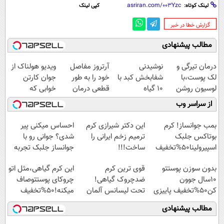
لینک کوتاه:
کپی لینک
‌گزارش خطا در خبر
مطالب پیشنهادی
درمان تیرگی و
نوشیدنی
آرتروز مفاصل
ویدیو هولناک از
لک پوست،با
شفابخش کبد با
خود را به طور
جوان کارتن
لوسیون روشن
10 گیاه
قطعی درمان
خوابی که
کننده ویتامین c!
موثر(تخفیف تا
کنید!
میلیاردر شد.
از سراسر وب
امشب)
◗پرسش‌نامه◖
آموزش رایگان
بمب جوانساز! کرم
این دکتر شیرازی کرم
احساس میکنی پیر
بوتاکس جلبک
ترمیم زخم ایرانی را
شدی؟ جوانی رو با
اسپیرولینا50%تخفیف
ساخت!!!
جوانساز جلبک تجربه
کن
بدون سوزن پوستتو
قوی ترین کرم
این کرم گیاهی،مثل اتو
10سال جوون
ضدچروک گیاهی!
چروکای پوستتوصاف
کن50%تخفیف پاییزی
تحت لیسانس آلمان
میکنه!50%تخفیف
(40%تخفیف زمستانی)
مطالب پیشنهادی