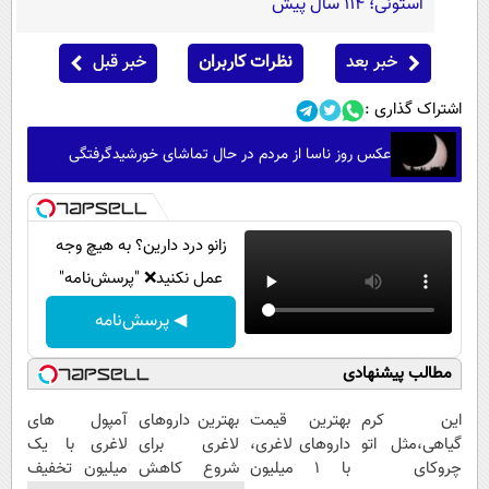
استونی؛ 114 سال پیش
خبر بعد
نظرات کاربران
خبر قبل
اشتراک گذاری :
عکس روز ناسا از مردم در حال تماشای خورشیدگرفتگی
زانو درد دارین؟ به هیچ وجه
عمل نکنید❌ "پرسش‌نامه"
◀ پرسش‌نامه
مطالب پیشنهادی
این کرم
بهترین قیمت
بهترین داروهای
آمپول های
گیاهی،مثل اتو
داروهای لاغری،
لاغری برای
لاغری با یک
چروکای
با ۱ میلیون
شروع کاهش
میلیون تخفیف