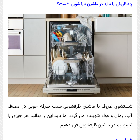
پیامک
سرگرمی
چه ظروفی را نباید در ماشین ظرفشویی شست؟
روانشناسی
فناوری
آشپزی
گوناگون
دانلود
حوادث
محیط زیست
سلامت
فرهنگی
بین الملل
اجتماعی
شستشوی ظروف با ماشین ظرفشویی سبب صرفه جویی در مصرف
حیات وحش
آب، زمان و مواد شوینده می گردد اما باید این را بدانید هر چیزی را
سیاست خارجی
نمیتوانیم در ماشین ظرفشویی قرار دهیم.