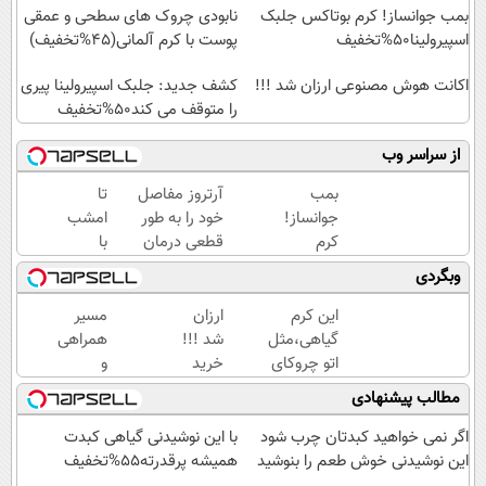
بمب جوانساز! کرم بوتاکس جلبک
نابودی چروک های سطحی و عمقی
اسپیرولینا50%تخفیف
پوست با کرم آلمانی(45%تخفیف)
اکانت هوش مصنوعی ارزان شد !!!
کشف جدید: جلبک اسپیرولینا پیری
را متوقف می کند50%تخفیف
از سراسر وب
بمب
آرتروز مفاصل
تا
جوانساز!
خود را به طور
امشب
کرم
قطعی درمان
با
بوتاکس
کنید!
تخفیف
وبگردی
جلبک
◗پرسش‌نامه◖
ویژه
اسپیرولینا50%تخفیف
برای
این کرم
ارزان
مسیر
همیشه
گیاهی،مثل
شد !!!
همراهی
تیرگی
اتو چروکای
خرید
و
های
پوستتوصاف
اکانت
گزارش
مطالب پیشنهادی
پوستت
میکنه!50%تخفیف
کلاد با
عملکرد
رو از
تخفیف
گروه
اگر نمی خواهید کبدتان چرب شود
با این نوشیدنی گیاهی کبدت
بین ببر
ویژه
اسنپ
این نوشیدنی خوش طعم را بنوشید
همیشه پرقدرته55%تخفیف
در