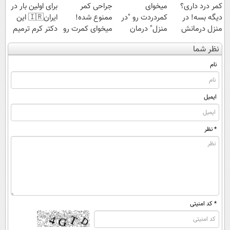
کمر درد داری؟
میخوای
جراحی کمر
برای اولین بار در
دیگه بسه! در
کمردردت رو "در
ممنوع شده!
ایران🇮🇷 این
منزل درمانش
منزل" درمان
میخوای کمرت رو
دکتر کرم ترمیم
کن
کنی؟ (◂فیلم +
در منزل درمان
کننده 23 روزه
نظر شما
(◀پرسش‌نامه)
◂پرسش‌نامه)
کنی؟
ساخت!
((پرسش‌نامه))
نام
ایمیل
* نظر
* کد امنیتی