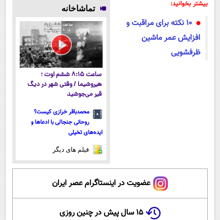
پوستتوصاف
تخفیف و ارسال
وزن، ارسال از
| ارسال از
بیشتر بخوانید:
تماشاخانه
میکنه!50%تخفیف
از داروخانه‌
داروخانه های
داروخانه های
10 نکته برای مراقبت و
نزدیکت!
معتبر
افزایش عمر ماشین
ظرفشویی
ساعت ۸:۱۵ ششم اوت ؛
هیروشیما / وقتی شهر در دیگ
قیر می‌جوشید
محمدباقر خرازی کیست؟
روحانی جنجالی با ادعاها و
ایده‌های تخیلی
فیلم های دیگر
عضویت در اینستاگرام عصر ایران
۱۵ سال پیش در چنین روزی