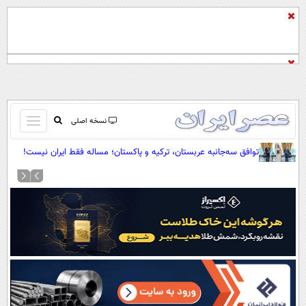
باز
نسخه اصلی
و
صفحه اول
توافق سه‌جانبه عربستان، ترکیه و پاکستان؛ مساله فقط ایران نیست!
بسته
تماس با ما
کردن
آرشیو
منو
جستجو
نظرسنجی
آب و هوا
اوقات شرعی
پیوند ها
سواد زندگی