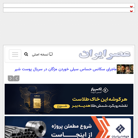
باز
نسخه اصلی
و
صفحه اول
ماجرای سکانس حساس سیلی خوردن مژگان در سریال پوست شیر
بسته
تماس با ما
کردن
آرشیو
منو
جستجو
نظرسنجی
آب و هوا
اوقات شرعی
پیوند ها
سواد زندگی