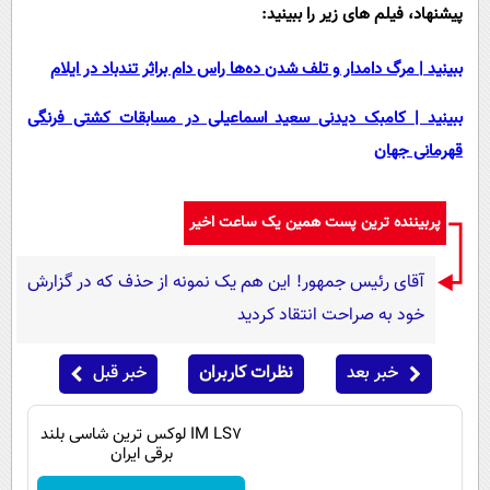
پیشنهاد، فیلم های زیر را ببینید:
ببینید | مرگ دامدار و تلف شدن ده‌ها راس دام براثر تندباد در ایلام
ببینید | کامبک دیدنی سعید اسماعیلی در مسابقات کشتی فرنگی
قهرمانی جهان
پربیننده ترین پست همین یک ساعت اخیر
آقای رئیس جمهور! این هم یک نمونه از حذف که در گزارش
خود به صراحت انتقاد کردید
خبر بعد
نظرات کاربران
خبر قبل
IM LS7 لوکس ترین شاسی بلند
برقی ایران