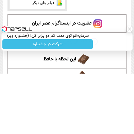
فیلم های دیگر
عضویت در اینستاگرام عصر ایران
سرمایه‌اتو توی مدت کم دو برابر کن! (جشنواره ویژه
۱۵ سال پیش در چنین روزی
زاگرس)🔥
شرکت در جشنواره
این لحظه با حافظ
گلستان سعدی
آموزش زبان انگلیسی
آپارات عصر ایران