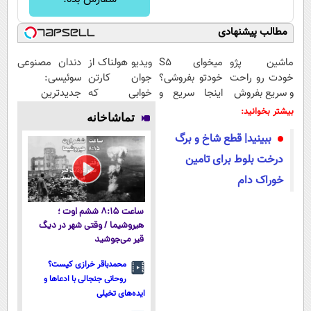
مطالب پیشنهادی
ماشین پژو
میخوای S5
ویدیو هولناک از
دندان مصنوعی
خودت رو راحت
خودتو بفروشی؟
جوان کارتن
سوئیسی:
و سریع بفروش
اینجا سریع و
خوابی که
جدیدترین
منصفانه تر
میلیاردر شد.
فناوری اروپا،
بیشتر بخوانید:
تماشاخانه
بفروش
آموزش رایگان
سبک و مقاوم |
ببینید| قطع شاخ و برگ
پرداخت قسطی
درخت بلوط برای تامین
خوراک دام
ساعت ۸:۱۵ ششم اوت ؛
هیروشیما / وقتی شهر در دیگ
قیر می‌جوشید
محمدباقر خرازی کیست؟
روحانی جنجالی با ادعاها و
ایده‌های تخیلی