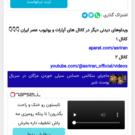
ثبت درخواست
اشتراک گذاری :
ویدئوهای دیدنی دیگر در کانال های آپارات و یوتیوب عصر ایران 👇👇👇
کانال 1
aparat.com/asriran
کانال 2
youtube.com/@asriran_official/videos
ماجرای سکانس حساس سیلی خوردن مژگان در سریال
پوست شیر
تابستون رو خنک و راحت
بگذرون! تا پنکه رومیزی مه
پاش تخفیف داره بخرش
سفارش بده!