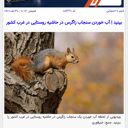
سیاسی
فیلم
»
اجتماعی
کد
۸۵۴۳۱۱
انتشار:
۱۱:۱۲ - ۳۰-۰۵-۱۴۰۱
اقتصاد
جامعه
اقتصادی
بینید | آب خوردن سنجاب زاگرس در حاشیه روستایی در غرب کشور
ورزشی
اجتماعی
خودرو
بین الملل
حوادث
فرهنگ و هنر
سیاست خارجی
سلامت
علم و دانش
یک برش دانایی
قرآن
فناوری و It
محیط زیست
گوناگون
علمی
سفر و تفریح
فیلم
سرگرمی
اخبار کریپتو
عصر ایران 2
اقتصاد
باشگاه مغز
آموزش زبان
خواندنی ها و دیدنی ها
ورزش
مجله تصویری سلاح
ویدیویی از لحظه آب خوردن یک سنجاب زاگرس در حاشیه روستایی در غرب کشور را
داستان کوتاه
سیاست
ببینید. منبع: خبرفوری