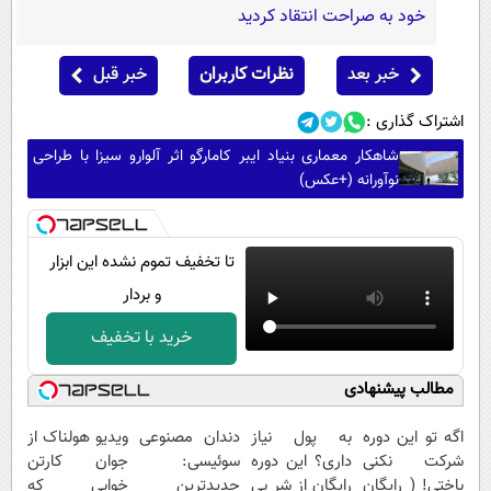
خود به صراحت انتقاد کردید
خبر بعد
نظرات کاربران
خبر قبل
اشتراک گذاری :
شاهکار معماری بنیاد ایبر کامارگو اثر آلوارو سیزا با طراحی
نوآورانه (+عکس)
تا تخفیف تموم نشده این ابزار
و بردار
خرید با تخفیف
مطالب پیشنهادی
اگه تو این دوره
به پول نیاز
دندان مصنوعی
ویدیو هولناک از
شرکت نکنی
داری؟ این دوره
سوئیسی:
جوان کارتن
باختی! ( رایگان
رایگان از شر بی
جدیدترین
خوابی که