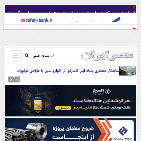
باز
نسخه اصلی
و
صفحه اول
شاهکار معماری بنیاد ایبر کامارگو اثر آلوارو سیزا با طراحی نوآورانه
بسته
(+عکس)
تماس با ما
کردن
آرشیو
منو
جستجو
نظرسنجی
آب و هوا
اوقات شرعی
پیوند ها
سواد زندگی