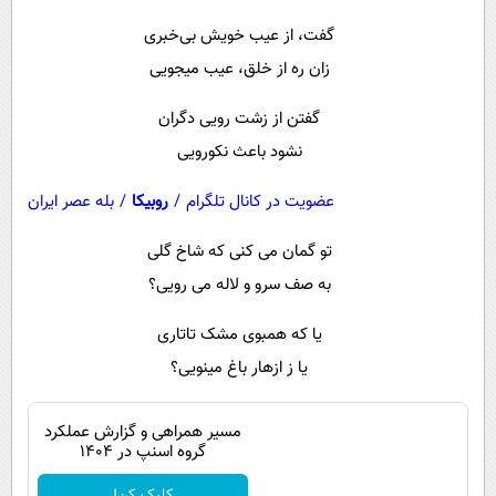
پیامک
سرگرمی
گفت، از عیب خویش بی‌خبری
روانشناسی
فناوری
زان ره از خلق، عیب میجویی
آشپزی
گوناگون
گفتن از زشت رویی دگران
دانلود
حوادث
نشود باعث نکورویی
محیط زیست
عضویت در کانال تلگرام
/
روبیکا
/
بله عصر ایران
سلامت
تو گمان می کنی که شاخ گلی
فرهنگی
به صف سرو و لاله می رویی؟
بین الملل
یا که همبوی مشک تاتاری
اجتماعی
یا ز ازهار باغ مینویی؟
حیات وحش
سیاست خارجی
مسیر همراهی و گزارش عملکرد
گروه اسنپ در ۱۴۰۴
کلیک کن!