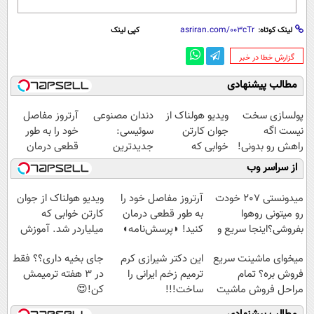
لینک کوتاه:
کپی لینک
‌گزارش خطا در خبر
مطالب پیشنهادی
پولسازی سخت
ویدیو هولناک از
دندان مصنوعی
آرتروز مفاصل
نیست اگه
جوان کارتن
سوئیسی:
خود را به طور
راهش رو بدونی!
خوابی که
جدیدترین
قطعی درمان
" دوره رایگان "
میلیاردر شد.
فناوری اروپا،
کنید!
از سراسر وب
آموزش رایگان
سبک و مقاوم |
◗پرسش‌نامه◖
پرداخت قسطی
میدونستی 207 خودت
آرتروز مفاصل خود را
ویدیو هولناک از جوان
رو میتونی روهوا
به طور قطعی درمان
کارتن خوابی که
بفروشی؟اینجا سریع و
کنید! ◗پرسش‌نامه◖
میلیاردر شد. آموزش
راحت بفروش
رایگان
میخوای ماشینت سریع
این دکتر شیرازی کرم
جای بخیه داری؟؟ فقط
فروش بره؟ تمام
ترمیم زخم ایرانی را
در 3 هفته ترمیمش
مراحل فروش ماشیت
ساخت!!!
کن!😍
رو به ما بسپر