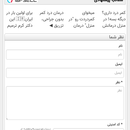
مطالب پیشنهادی
کمر درد داری؟
میخوای
درمان درد کمر
برای اولین بار در
دیگه بسه! در
کمردردت رو "در
بدون جراحی،
ایران🇮🇷 این
منزل درمانش
منزل" درمان
تزریق ◀
دکتر کرم ترمیم
کن
کنی؟ (◂فیلم +
پرسش‌نامه رو پر
کننده 23 روزه
نظر شما
(◀پرسش‌نامه)
◂پرسش‌نامه)
کن ▶
ساخت!
نام
ایمیل
* نظر
* کد امنیتی