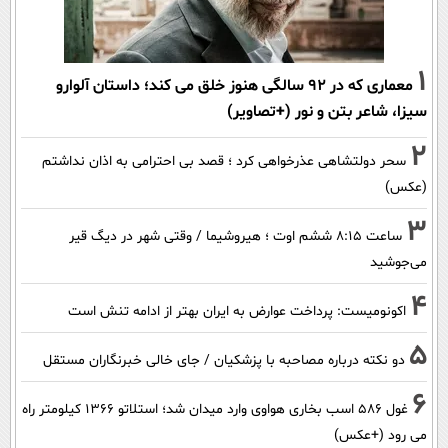
1
معماری که در 92 سالگی هنوز خلق می کند؛ داستان آلوارو
سیزا، شاعر بتن و نور (+تصاویر)
2
سحر دولتشاهی عذرخواهی کرد ؛ قصد بی احترامی به اذان نداشتم
(عکس)
3
ساعت ۸:۱۵ ششم اوت ؛ هیروشیما / وقتی شهر در دیگ قیر
می‌جوشید
4
اکونومیست: پرداخت عوارض به ایران بهتر از ادامه تنش است
5
دو نکته درباره مصاحبه با پزشکیان / جای خالی خبرنگاران مستقل
6
غول 586 اسب بخاری هواوی وارد میدان شد؛ استلاتو 1366 کیلومتر راه
می رود (+عکس)