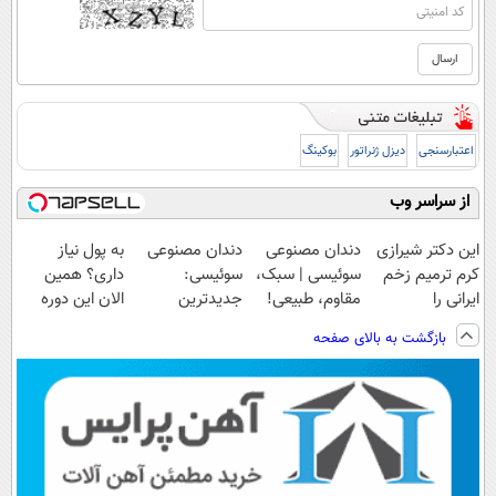
اعتبارسنجی
دیزل ژنراتور
بوکینگ
از سراسر وب
این دکتر شیرازی
دندان مصنوعی
دندان مصنوعی
به پول نیاز
کرم ترمیم زخم
سوئیسی | سبک،
سوئیسی:
داری؟ همین
ایرانی را
مقاوم، طبیعی!
جدیدترین
الان این دوره
ساخت!!!
ویزیت
فناوری اروپا،
رایگان رو شرکت
بازگشت به بالای صفحه
رایگان+پرداخت
سبک و مقاوم |
کن تا دیر نشده!
اقساطی😍
پرداخت قسطی