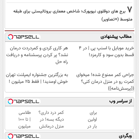
7
برج های دوقلوی نیویورک؛ شاخص معماری بروتالیستی برای طبقه
متوسط (+تصاویر)
مطالب پیشنهادی
خرید موبایل با اسنپ پی | در ۴
هر کاری کردی و کمردردت درمان
قسط بدون سود و کارمزد!
نشد؟ پر کردن پرسشنامه و دریافت
راه حل
جراحی کمر ممنوع شده! میخوای
به بزرگترین جشنواره ایمپلنت تهران
کمرت رو در منزل درمان کنی؟
خوش اومدید! | فقط ۲۵ میلیون !
((پرسش‌نامه))
از سراسر وب
برای
کمر درد داری؟
طلاسی
اولین
دیگه بسه! در
| تا 100
بار در
منزل درمانش
میلیون
ایران
کن
وام
وبگردی