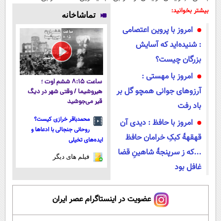
آموزش ببین
پولی خلاصت
فناوری اروپا،
میلیاردر شد.
بیشتر بخوانید:
تماشاخانه
پولدار شی)
میکنه
سبک و مقاوم |
آموزش رایگان
امروز با پروین اعتصامی
پرداخت قسطی
: شنیده‌اید که آسایش
بزرگان چیست؟
امروز با مهستی :
ساعت ۸:۱۵ ششم اوت ؛
آرزوهای جوانی همچو گل بر
هیروشیما / وقتی شهر در دیگ
قیر می‌جوشید
باد رفت
محمدباقر خرازی کیست؟
امروز با حافظ : دیدی آن
روحانی جنجالی با ادعاها و
قهقههٔ کبکِ خرامان حافظ
ایده‌های تخیلی
...که ز سرپنجهٔ شاهینِ قضا
فیلم های دیگر
غافل بود
عضویت در اینستاگرام عصر ایران