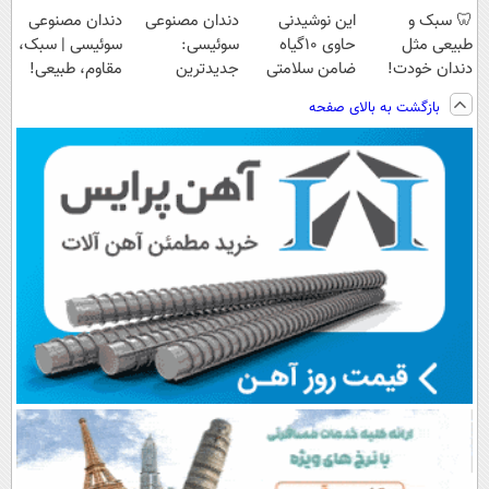
🦷 سبک و
این نوشیدنی
دندان مصنوعی
دندان مصنوعی
طبیعی مثل
حاوی ۱۰گیاه
سوئیسی:
سوئیسی | سبک،
دندان خودت!
ضامن سلامتی
جدیدترین
مقاوم، طبیعی!
نصب آسان و
کبدته! لینک
فناوری اروپا،
ویزیت
بازگشت به بالای صفحه
پرداخت اقساطی
خرید با تخفیف
سبک و مقاوم |
رایگان+پرداخت
💳 📍 تهران
پرداخت قسطی
اقساطی😍