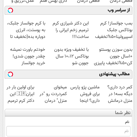
قطعی درمان
قطعی درمان
داری بهش ظلم
عمل،تزریق و
کنید!
کنید!
می‌کنی؟
دارو
از سراسر وب
◂پرسش‌نامه▸
◗پرسش‌نامه◖
(◂پرسش‌نامه)
بمب جوانساز! کرم
این دکتر شیرازی کرم
با کرم جوانساز جلبک،
بوتاکس جلبک
ترمیم زخم ایرانی را
به پوستت، انرژی
اسپیرولینا50%تخفیف
ساخت!!!
دوباره بده(تخفیف تا
امشب)
بدون سوزن پوستتو
با تخفیف ویژه بدون
خودتم باورت نمیشه
10سال جوون
بوتاکس ۱۰،۱۲ سال
چقدر جوون شدی!
کن50%تخفیف پاییزی
جوون شو
خرید جوانساز
اسپیرولینا با تخفیف
مطالب پیشنهادی
ویژه
کمر درد داری؟
ماشین پژو پارس
میخوای
برای اولین بار در
دیگه بسه! در
برای فروش
کمردردت رو "در
ایران🇮🇷 این
منزل درمانش
داری؟ اینجا
منزل" درمان
دکتر کرم ترمیم
کن
سریع بفروشش
کنی؟ (◂فیلم +
کننده 23 روزه
نظر شما
(◀پرسش‌نامه)
◂پرسش‌نامه)
ساخت!
نام