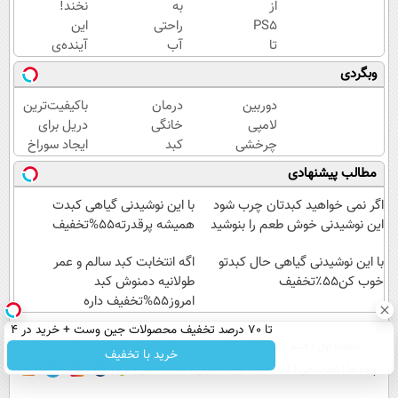
از
به
نخند!
PS5
راحتی
این
تا
آب
آینده‌ی
آیفون17
خوردن
خودت
وبگردی
و بیت
تا آخر
بدون
کوین
شهریور
چربیسوز
دوربین
درمان
باکیفیت‌ترین
برنده
15کیلو
لاغریه
لامپی
خانگی
دریل برای
شو 🔥
لاغر
(تا دیر
چرخشی
کبد
ایجاد سوراخ
گردونه
شو❗
نشده
360
چرب با
😱
مطالب پیشنهادی
شانس
سفارش
درجه
دمنوش
بدون
بده)
فقط
10
اگر نمی خواهید کبدتان چرب شود
با این نوشیدنی گیاهی کبدت
پوچ
امروز
گیاه+55%
این نوشیدنی خوش طعم را بنوشید
همیشه پرقدرته55%تخفیف
💥
حراج
تخفیف
شد🔥
با این نوشیدنی گیاهی حال کبدتو
اگه انتخابت کبد سالم و عمر
خوب کن۵۵٪تخفیف
پرداخت
طولانیه دمنوش کبد
درب
امروز55%تخفیف داره
منزل
تا 70 درصد تخفیف محصولات جین وست + خرید در 4
صفحه اول
فیلم
عصر ایران۲
درباره عصرایران
تماس با ما
آرشیو
جستجو
قسط
خرید با تخفیف
پیوندها
نظرسنجی
آب و هوا
اوقات شرعی
سواد زندگی