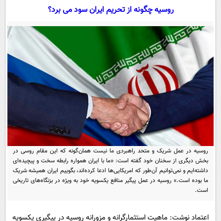
سیاسی
روسیه چگونه از تحریم ایران سود می برد؟
اقتصاد
جامعه
اقتصادی
ورزشی
اجتماعی
خودرو
بین الملل
حوادث
فرهنگ و هنر
سیاست خارجی
سلامت
علم و دانش
یک برش دانایی
قرآن
فناوری و It
محیط زیست
گوناگون
علمی
سفر و تفریح
روسیه در عمل شریک و متحد راهبردی ما نیست همان‌گونه که این مقام روسی در
فیلم
سرگرمی
اخبار کریپتو
بخش دیگری از سخنان خود گفته است: «ما با ایران همواره رابطه سخت و پیچیده‌ای
عصر ایران 2
داشته‌ایم و نمی‌توانیم آن‌طور که امریکایی‌ها ادعا کرده‌اند، بگوییم ایران همیشه شریک
اقتصاد
باشگاه مغز
ما بوده است.» روسیه در عمل پیگیر منافع یکسویه خود به ویژه در بزنگاه‌های تاریخی
آموزش زبان
خواندنی ها و دیدنی ها
ورزش
است.
مجله تصویری سلاح
داستان کوتاه
سیاست
اعتماد نوشت: ماهیت استثمارگرانه و مزورانه روسیه در پیگیری یکسویه