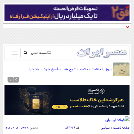
باز
نسخه اصلی
و
صفحه اول
بسته
امروز با حافظ: محتسب شیخ شد و فِسقِ خود از یاد بِبُرد
تماس با ما
کردن
آرشیو
منو
جستجو
نظرسنجی
آب و هوا
اوقات شرعی
پیوند ها
سواد زندگی
صفحه نخست
»
سیاسی
کد
۸۶۳۰۷۴
انتشار:
۰۷:۴۸ - ۰۱-۰۸-۱۴۰۱