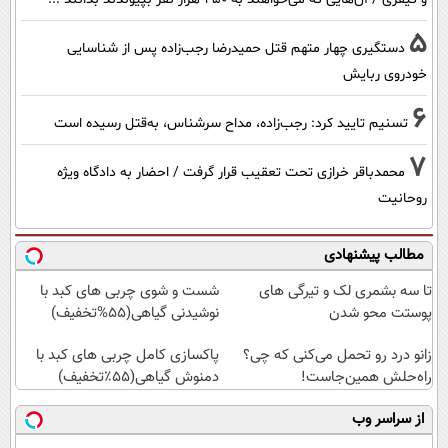
5
دستگیری چهار متهم قتل حمیدرضا رجب‌زاده پس از شناسایی
خودروی ربایش
6
تسنیم تایید کرد: رجب‌زاده، مداح سرشناس، به‌قتل رسیده است
7
محمدباقر خرازی تحت تعقیب قرار گرفت / احضار به دادگاه ویژه
روحانیت
مطالب پیشنهادی
تا سه بشمری لک و تیرگی های
شست و شوی چربی های کبد با
پوستت محو شدن
نوشیدنی گیاهی(55%تخفیف)
زانو درد رو تحمل می‌کنی که چی؟
پاکسازی کامل چربی های کبد با
راه‌حلش همین‌جاست!
دمنوش گیاهی(۵۵٪تخفیف)
از سراسر وب