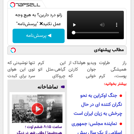
زانو درد دارین؟ به هیچ وجه
عمل نکنید❌ "پرسش‌نامه"
◀ پرسش‌نامه
مطالب پیشنهادی
راز طراوت
ویدیو هولناک از
این کرم
تنها نوشیدنی که
همیشگی
جوان کارتن
گیاهی،مثل اتو
توی این هوای
پوست، کرم
خوابی که
چروکای
سرد برای کبدت
جوانساز جلبک
میلیاردر شد.
پوستتوصاف
خوبه😉
بیشتر بخوانید:
تماشاخانه
با 45%تخفیف
آموزش رایگان
میکنه!50%تخفیف
55%تخفیف تا
جنگ اوکراین به نحو
امشب
نگران کننده ای در حال
چرخش به زیان ایران است
نماینده مجلس: جمهوری
ساعت ۸:۱۵ ششم اوت ؛
اسلامی از یک سال پیش
هیروشیما / وقتی شهر در دیگ