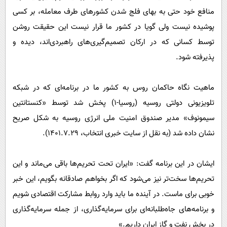
پیامک
سرگرمی
منافع خود حتی به بهای فلج شدن کشورهای طرف معامله، بر کسی
روانشناسی
فناوری
پوشیده نیست ولی گویا در کشور ما قرار نیست این حقیقت روشن
آشپزی
توسط کسانی که در ارکان تصمیم‌گیری‌های راهبردی‌اند، دیده و
گوناگون
پذیرفته شود.
دانلود
حوادث
محیط زیست
ماهیت نگاه حاکمان روس به کشور ما در برنامه‌ای که در شبکه
سلامت
تلویزیونی دولتی روسیه (روسیا-1) پخش شد توسط «کنستانتین
سیمونوف» مدیر صندوق امنیت ملی انرژی روسیه به شکل صریح
فرهنگی
نشان داده شد (به نقل از سایت خبری انتخاب، 1401.7.29).
بین الملل
اجتماعی
ایشان در این برنامه گفت: «ایران تحت تحریم‌ها باقی می‌ماند و این
حیات وحش
تحریم‌ها سخت‌تر نیز می‌شود که اگر بخواهم صادقانه بگویم، این خبر
سیاست خارجی
خوبی برای ماست. در آینده ما باید وارد روابط مشارکت اقتصادی شویم
و برنامه‌های جاه‌طلبانه‌ای برای سرمایه‌گذاری، از جمله سرمایه‌گذاری
در بخش نفت و گاز ایران داریم.»