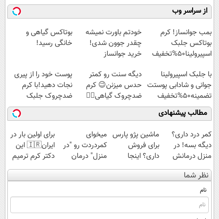
کنید!
کن! (قدم اول،
همین‌جاست!
کن!
از سراسر وب
◗پرسش‌نامه◖
پرسش‌نامه)
◗پرسش‌نامه◖
بمب جوانساز! کرم
خودتم باورت نمیشه
بوتاکس گیاهی و
بوتاکس جلبک
چقدر جوون شدی!
خانگی رسید!
اسپیرولینا50%تخفیف
خرید جوانساز
اسپیرولینا با تخفیف
با جلبک اسپیرولینا
دیگه سنت رو کمتر
پوست خود را از پیری
ویژه
جوانی و شادابی پوستت
حدس میزنن😉 کرم
نجات دهید!با کرم
تضمینه50%تخفیف
ضدچروک گیاهی👈🏻
ضدچروک جلبک
45%تخفیف
مطالب پیشنهادی
کمر درد داری؟
ماشین پژو پارس
میخوای
برای اولین بار در
دیگه بسه! در
برای فروش
کمردردت رو "در
ایران🇮🇷 این
منزل درمانش
داری؟ اینجا
منزل" درمان
دکتر کرم ترمیم
کن
سریع بفروشش
کنی؟ (◂فیلم +
کننده 23 روزه
نظر شما
(◀پرسش‌نامه)
◂پرسش‌نامه)
ساخت!
نام