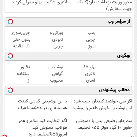
مجوز وزارت بهداشت دارد(کلیک
لاغری شکم و پهلو معرفی کردند
جهت سفارش)
از سراسر وب
بمب
ویرانی و
چربی‌سوزی
چربی
نابودی
بدون حتی
سوز
چربی
یک دقیقه
گیاهی!
های
ورزش!
وبگردی
با این
شکم و
چربی
پهلو با
برای7کیلو
نوشیدنی
90روز
سوز به
این
لاغری
گیاهی
استفاده
سرعرت
نوشیدنی
آسان
محبوب
از
نور لاغر
گیاهی
در ماه
برای
چربیسوز
مطالب پیشنهادی
شو با
همین
افراد
گیاهی
مجوز
حالا
دارای
👋🏻
اگر نمی خواهید کبدتان چرب شود
با این نوشیدنی گیاهی کبدت
بهداشت
اقدام
اضافه
خدافظی
این نوشیدنی خوش طعم را بنوشید
همیشه پرقدرته55%تخفیف
کن!
وزن!
همیشگی
سفارش
سم‌زدایی طبیعی بدن با دمنوشی
60%تخفیف
اگه انتخابت کبد سالم و عمر
با چاقی!
حاوی 10 گیاه موثر ۵۵٪ تخفیف
با
طولانیه دمنوش کبد
خرید با
قیمت
امروز55%تخفیف داره
تخفیف