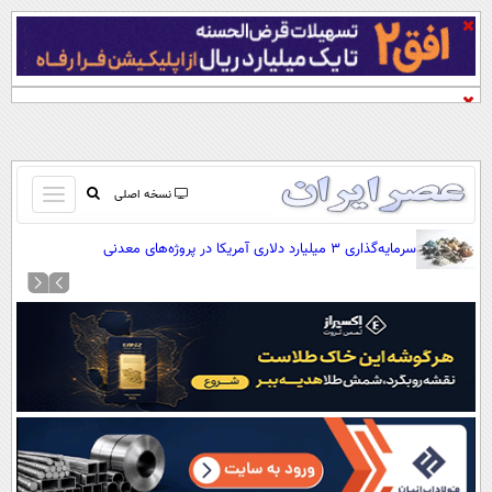
باز
نسخه اصلی
و
صفحه اول
سرمایه‌گذاری ۳ میلیارد دلاری آمریکا در پروژه‌های معدنی
بسته
تماس با ما
کردن
آرشیو
منو
جستجو
نظرسنجی
آب و هوا
اوقات شرعی
پیوند ها
سواد زندگی