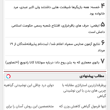
4
خمسه: همه بازیگرها شیطنت هایی داشتند ولی اکبر عبدی، مرد
خانواده بود
5
ابطحی: حرف های باقرخرازی، افتتاح شعبه رسمی حکومت اسلامی
داعش است
6
نتایج آزمون مدارس سمپاد اعلام شد/ ثبت‌نام پذیرفته‌شدگان از ۱۹
مرداد
7
بانوی معماری که به بتن روح داد؛ درباره سوتلانا کانا رادویچ (+تصاویر)
مطالب پیشنهادی
پرطرفدارترین استراتژی مقابله با
دوای درد چاقی این نوشیدنی گیاهیه
چربی های بدن با این نوشیدنی
گیاهی
تنها فرمول گیاهی کاهش وزن که
متخصصین این روش آسان را برای