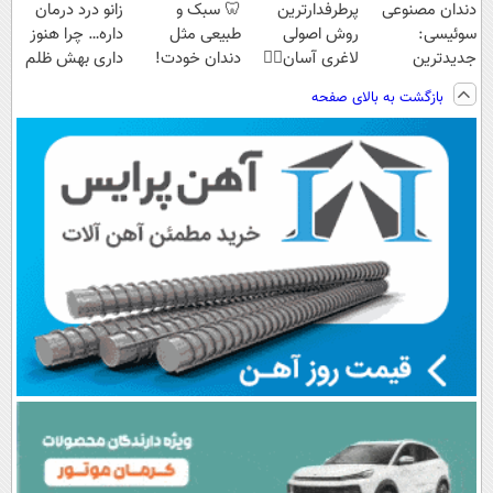
دندان مصنوعی
پرطرفدارترین
🦷 سبک و
زانو درد درمان
سوئیسی:
روش اصولی
طبیعی مثل
داره… چرا هنوز
جدیدترین
لاغری آسان👈🏻
دندان خودت!
داری بهش ظلم
فناوری اروپا،
چربیسوز
نصب آسان و
می‌کنی؟
بازگشت به بالای صفحه
سبک و مقاوم |
گیاهی(تخفیف
پرداخت اقساطی
پرداخت قسطی
فقط امروز)
💳 📍 تهران