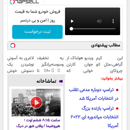
فروش خودرو شما به قیمت
روز | امن و بی دردسر
ثبت درخواست
مطالب پیشنهادی
این کرم
ویدیو هولناک از
یه تخفیف
لاغری به آسونیِ
گیاهی،مثل اتو
جوان کارتن
وسوسه‌برانگیز
نوشیدن یک
چروکای
خوابی که
👈🏻 60٪ تا
دمنوش خوش
پوستتوصاف
میلیاردر شد.
امشب! با
طعم
بیشتر بخوانید:
تماشاخانه
میکنه!50%تخفیف
آموزش رایگان
چربیسوز گیاهی
ترامپ دوباره مدعی تقلب
آسون لاغر شو
در انتخابات آمریکا شد
ترامپ بازنده بزرگ
انتخابات میاندوره ای 2022
ساعت ۸:۱۵ ششم اوت ؛
آمریکا
هیروشیما / وقتی شهر در دیگ