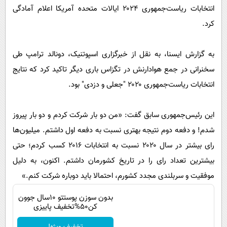
پیامک
سرگرمی
انتخابات ریاست‌جمهوری ۲۰۲۴ ایالات متحده آمریکا اعلام آمادگی
روانشناسی
کرد.
فناوری
آشپزی
گوناگون
به گزارش ایسنا، به نقل از خبرگزاری اسپوتنیک، دونالد ترامپ طی
دانلود
حوادث
سخنرانی در جمع هوادارنش در تگزاس باری دیگر تاکید کرد که نتایج
محیط زیست
انتخابات ریاست‌جمهوری ۲۰۲۰ "جعلی و دزدی" بود.
سلامت
این رئیس‌جمهوری سابق گفت: «من دو بار شرکت کردم و دو بار پیروز
فرهنگی
شدم! و دفعه دوم نتیجه بهتری نسبت به دفعه اول داشتم. میلیون‌ها
بین الملل
رای بیشتر در سال ۲۰۲۰ نسبت به انتخابات ۲۰۱۶ کسب کردم؛ حتی
اجتماعی
بیشترین تعداد رای را در تاریخ کشورمان داشتم. اکنون، به دلیل
حیات وحش
موفقیت و سربلندی مجدد کشورم، احتمالا باید دوباره شرکت کنم.»
سیاست خارجی
بدون سوزن پوستتو 10سال جوون
کن50%تخفیف پاییزی
تخفیف ویژه!