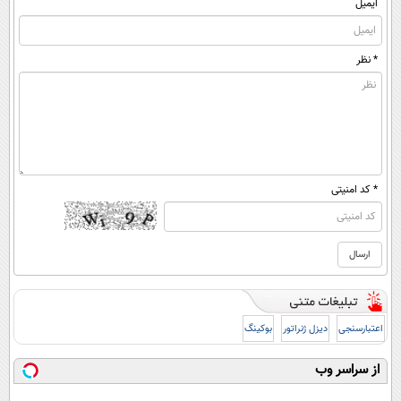
ایمیل
* نظر
* کد امنیتی
اعتبارسنجی
دیزل ژنراتور
بوکینگ
از سراسر وب