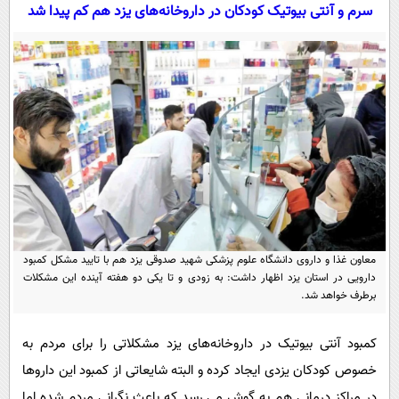
سیاسی
سرم و آنتی بیوتیک کودکان در داروخانه‌های یزد هم کم‌ پیدا شد
اقتصاد
جامعه
اقتصادی
ورزشی
اجتماعی
خودرو
بین الملل
حوادث
فرهنگ و هنر
سیاست خارجی
سلامت
علم و دانش
یک برش دانایی
قرآن
فناوری و It
محیط زیست
گوناگون
علمی
معاون غذا و داروی دانشگاه علوم پزشکی شهید صدوقی یزد هم با تایید مشکل کمبود
سفر و تفریح
دارویی در استان یزد اظهار داشت: به زودی و تا یکی دو هفته آینده این مشکلات
فیلم
سرگرمی
اخبار کریپتو
برطرف خواهد شد.
عصر ایران 2
اقتصاد
باشگاه مغز
آموزش زبان
خواندنی ها و دیدنی ها
ورزش
کمبود آنتی بیوتیک در داروخانه‌های یزد مشکلاتی را برای مردم به
مجله تصویری سلاح
خصوص کودکان یزدی ایجاد کرده و البته شایعاتی از کمبود این داروها
داستان کوتاه
سیاست
در مراکز درمانی هم به گوش می رسد که باعث نگرانی مردم شده اما