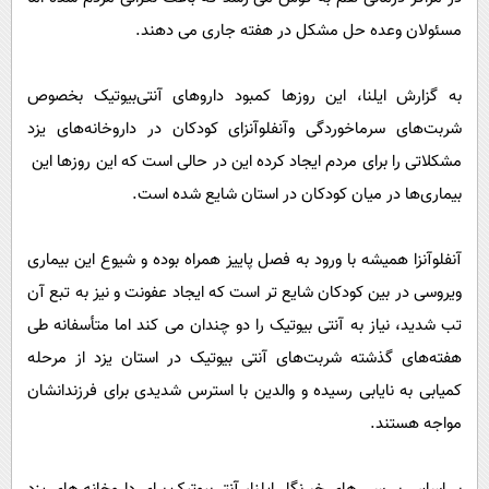
پیامک
سرگرمی
مسئولان وعده حل مشکل در هفته جاری می دهند.
روانشناسی
فناوری
آشپزی
گوناگون
به گزارش ایلنا، این روزها کمبود داروهای آنتی‌بیوتیک بخصوص
شربت‌های سرماخوردگی وآنفلوآنزای کودکان در داروخانه‌های یزد
دانلود
حوادث
مشکلاتی را برای مردم ایجاد کرده این در حالی است که این روزها این
محیط زیست
بیماری‌ها در میان کودکان در استان شایع شده است.
سلامت
فرهنگی
آنفلوآنزا همیشه با ورود به فصل پاییز همراه بوده و شیوع این بیماری
ویروسی در بین کودکان شایع تر است که ایجاد عفونت و نیز به تبع آن
بین الملل
تب شدید، نیاز به آنتی بیوتیک را دو چندان می کند اما متأسفانه طی
اجتماعی
هفته‌های گذشته شربت‌های آنتی بیوتیک در استان یزد از مرحله
حیات وحش
کمیابی به نایابی رسیده و والدین با استرس شدیدی برای فرزندانشان
سیاست خارجی
مواجه هستند.