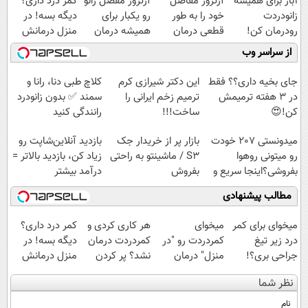
1بار برای همیشه
آرتروز مفاصل
آرتروز مفصل زانو
کمر درد داری؟
زانودردت
خود را به طور
رو یکبار برای
دیگه بسه! در
رودرمان کن!
قطعی درمان
همیشه درمان
منزل درمانش
(تکنولوژی آلمان)
کنید!
کن!
کن
از سراسر وب
◂پرسشنامه▸
◗پرسش‌نامه◖
◗پرسش‌نامه◖
(◀پرسش‌نامه)
جای بخیه داری؟؟ فقط
این دکتر شیرازی کرم
کلاچ طبی دنا، رانا و
در 3 هفته ترمیمش
ترمیم زخم ایرانی را
سمند ✅ بدون زانودرد
کن!😍
ساخت!!!
رانندگی کنید
میدونستی 207 خودت
بازار پر از خریدار جک
بازدید آنلاین‌شاپت رو
رو میتونی روهوا
S3 / ماشینتو به راحتی
زیاد کن، بازدید بالاتر =
بفروشی؟اینجا سریع و
بفروش
درآمد بیشتر
راحت بفروش
مطالب پیشنهادی
میخوای برای کمر
میخوای
هر کاری کردی و
کمر درد داری؟
درد زیر تیغ
کمردردت رو "در
کمردردت درمان
دیگه بسه! در
جراحی بری؟!
منزل" درمان
نشد؟ پر کردن
منزل درمانش
◗پرسش‌نامه رو
کنی؟ (◂فیلم +
پرسشنامه و
کن
نظر شما
پر کن◖
◂پرسش‌نامه)
دریافت راه حل
(◀پرسش‌نامه)
نام