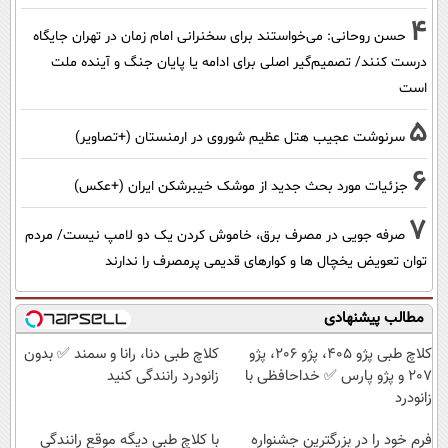
4
حسن روحانی: می‌خواستند برای سخنرانی امام زمان در تهران جایگاه
درست کنند/ تصمیم‌گیر اصلی برای ادامه یا پایان جنگ و آینده ملت
است
5
سرنوشت عجیب هتل عظیم شوروی در ارمنستان (+تصاویر)
6
جزئیات مورد بحث جدید از موشک خیبرشکن ایران (+عکس)
7
صرفه جویی در مصرف برق، خاموش کردن یک دو لامپ نیست/ مردم
توان تعویض یخچال ها و کوارهای قدیمی پرمصرف را ندارند
مطالب پیشنهادی
کلاچ طبی پژو 405، پژو 206، پژو
کلاچ طبی دنا، رانا و سمند ✅ بدون
207 و پژو پارس ✅ خداحافظی با
زانودرد رانندگی کنید
زانودرد
فرم خود را در بزرگترین جشنواره
با کلاچ طبی دیگه موقع رانندگی