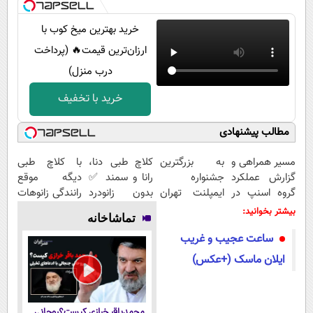
خرید بهترین میخ کوب با
ارزان‌ترین قیمت🔥 (پرداخت
درب منزل)
خرید با تخفیف
مطالب پیشنهادی
مسیر همراهی و
به بزرگترین
کلاچ طبی دنا،
با کلاچ طبی
گزارش عملکرد
جشنواره
رانا و سمند ✅
دیگه موقع
گروه اسنپ در
ایمپلنت تهران
بدون زانودرد
رانندگی زانوهات
۱۴۰۴
خوش اومدید! |
رانندگی کنید
درد نمی‌گیره ✅
بیشتر بخوانید:
تماشاخانه
فقط ۲۵ میلیون
ساعت عجیب و غریب
!
ایلان ماسک (+عکس)
محمدباقر خرازی کیست؟روحانی