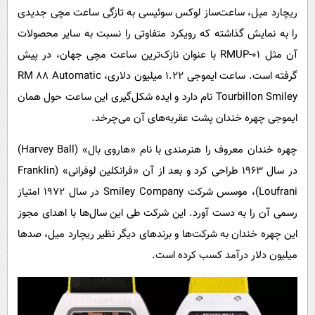
پیامک
سرگرمی
ریچارد میل، ساعت‌ساز لوکس سوئیسی به تازگی ساعت مچی جدیدی
روانشناسی
را به نمایش گذاشته که رویکرد متفاوتی را نسبت به سایر محصولات
فناوری
آن مثل RMUP-۰۱ با عنوان نازک‌ترین ساعت مچی جهان، در پیش
آشپزی
گوناگون
گرفته است. ساعت ایموجی ۱.۲۲ میلیون دلاری، RM ۸۸ Automatic
دانلود
حوادث
Tourbillon Smiley نام دارد و ایده شکل‌گیری این ساعت حول همان
محیط زیست
ایموجی چهره خندان پشت عقربه‌های آن می‌چرخد.
سلامت
چهره خندان معروف را هنرمندی با نام «هاروی بال» (Harvey Ball)
فرهنگی
در سال ۱۹۶۳ طراحی کرد و بعد از آن «فرانکلین لوفرانی» (Franklin
بین الملل
Loufrani)، موسس شرکت Smiley Company در سال ۱۹۷۲ امتیاز
رسمی آن را به دست آورد. این شرکت طی این سال‌ها با اهدای مجوز
اجتماعی
این چهره خندان به شرکت‌ها و برندهای دیگر نظیر ریچارد میل، صدها
حیات وحش
میلیون دلار درآمد کسب کرده است.
سیاست خارجی