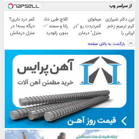
از سراسر وب
این دکتر شیرازی
میخوای
کلاچ طبی دنا،
کمر درد داری؟
کرم ترمیم زخم
کمردردت رو "در
رانا و سمند ✅
دیگه بسه! در
ایرانی را
منزل" درمان
بدون زانودرد
منزل درمانش
ساخت!!!
کنی؟ (◂فیلم +
رانندگی کنید
کن
بازگشت به بالای صفحه
◂پرسش‌نامه)
(◀پرسش‌نامه)