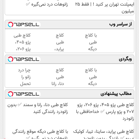
ایمپلنت تهران پر کنید ! | فقط ۲۵
زانوهات درد نمی‌گیره ✅
میلیون
از سراسر وب
با کلاچ
کلاچ
کلاچ طبی
طبی
طبی
پژو 405،
دیگه
پراید،
پژو 206،
موقع
ساینا،
پژو 207 و
وبگردی
رانندگی
تیبا،
پژو پارس
زانوهات
کوئیک
✅
با کلاچ
کلاچ
چرا درد
درد
و ریو
خداحافظی
طبی
طبی
زانو را
نمی‌گیره
✅
با زانودرد
دیگه
دنا، رانا
تحمل
✅
رانندگی
موقع
و سمند
می‌کنی؟
مطالب پیشنهادی
بدون
رانندگی
✅
خیلی
زانودرد
زانوهات
بدون
ساده
کلاچ طبی پژو 405، پژو 206، پژو
کلاچ طبی دنا، رانا و سمند ✅ بدون
درد
زانودرد
درمنزل
207 و پژو پارس ✅ خداحافظی با
زانودرد رانندگی کنید
نمی‌گیره
رانندگی
درمانش
زانودرد
✅
کنید
کن
کلاچ طبی پراید، ساینا، تیبا، کوئیک
با کلاچ طبی دیگه موقع رانندگی
و ریو ✅ رانندگی بدون زانودرد
زانوهات درد نمی‌گیره ✅