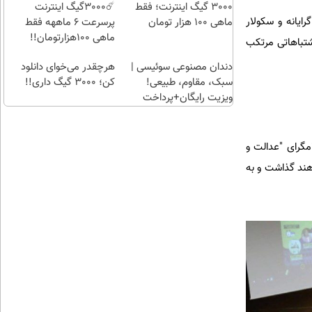
راحت)
تومن
3000 گیگ اینترنت؛ فقط
☄️3000گیگ اینترنت
یانه و سکولار
ماهی 100 هزار تومان
پرسرعت 6 ماههه فقط
ماهی 100هزارتومان!!
شتباهاتی مرتکب
دندان مصنوعی سوئیسی |
هرچقدر می‌خوای دانلود
سبک، مقاوم، طبیعی!
کن؛ 3000 گیگ داری!!
ویزیت رایگان+پرداخت
اقساطی😍
مگرای "عدالت و
هند گذاشت و به