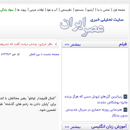
صفحه اول
تماس با ما
آرشیو
جستجو
نظرسنجی
آب و هوا
اوقات شرعی
پیوند ها
سواد زندگی
فیلم
بیشتر »»
باقر خرازی؛ چندان درشت گفت که تندروها 
صفحه نخست
»
بین الملل
کد خبر
۸۶۳۲۸۳
زیباترین گل‌های لیونل مسی که هرگز برنده
"کمال قلیچدار اوغلو" رهبر مخالفان با 
جایزه پوشکاش نشدند
برای "پایان دادن به زخم های گذشته" طرح
تضمین شود.
هنرنمایی روزبه حصاری در سریال جدیدش
بدون بدلکار
آموزش زبان انگلیسی
بیشتر »»