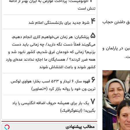
اکونومیست: پرداخت عوارض به ایران بهتر از ادامه
تنش است
4
در سال 2023 ، بحث و نظراتی درباره حق داشتن حجاب
شرط جدید برای بازنشستگی اعلام شد
5
پزشکیان: هر زمان می‌خواهیم کاری انجام دهیم،
می‌گویند فعلاً دست نگه دارید/ چه زمانی باید دست
ن در پارلمان و
بزنیم؟ زمانی که خودمان غرق شدیم، کشور نابود شد و
همه ضرر کردند؟ / همسایگان ما اجازه ندادند عده‌ای وارد
کشور شوند و باعث اغتشاش شوند
6
قهوه ساز، 6 لیدار و 523 اسب بخار؛ هواوی لوکس
ترین ون خود را روانه بازار کرد (+تصاویر)
7
یک بار برای همیشه حروف اضافه انگلیسی را یاد
بگیرید! (اینفوگرافیک)
مطالب پیشنهادی