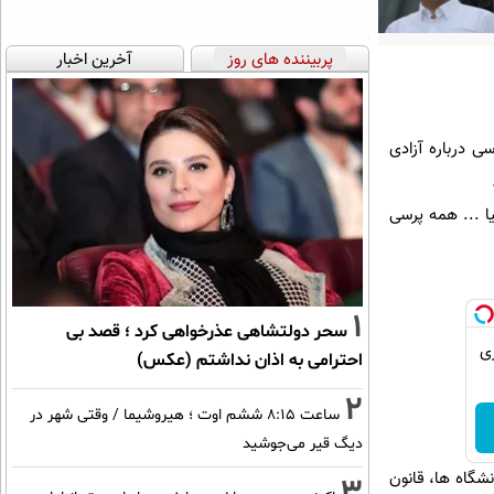
پربیننده های روز
آخرین اخبار
ی درباره آزادی
ا ... همه پرسی
1
سحر دولتشاهی عذرخواهی کرد ؛ قصد بی
اری
احترامی به اذان نداشتم (عکس)
2
ساعت ۸:۱۵ ششم اوت ؛ هیروشیما / وقتی شهر در
دیگ قیر می‌جوشید
نشگاه ها، قانون
3