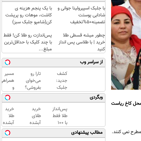
با جلبک اسپیرولینا جوانی و
با یک پنجم هزینه ی
شادابی پوستت
کاشت، موهات رو پرپشت
تضمینه50%تخفیف
کن(شامپو جلبک سبز)
چطور میشه قسطی طلا
پس‌اندازت رو طلا کن! فقط
خرید | با طلاسی پس انداز
با چند کلیک با حداقل‌ترین
کنید
مبلغ...
از سراسر وب
کشف
تارا رو
مسیر
جدید:
می‌خوای
همراهی
جلبک
بفروشی؟
و
اسپیرولینا
با
گزارش
وبگردی
پیری را
خودرو۴۵
عملکرد
 محل کاخ ریاست
متوقف
یک‌روزه
گروه
پس‌انداز
خرید
خرید
می
بفروشش
اسنپ
طلا فقط
طلای
طلا
کند50%تخفیف
در
با ۱۰۰
آبشده
آبشده
۱۴۰۴
هزارتومان
حتی با
با 100
مطالب پیشنهادی
(امن و
۱۰۰هزارتومان
هزار