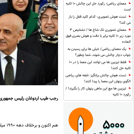
معمای ریاضی؛ رکورد حل این چالش 10 ثانیه
است
تست هوش تصویری: کدام کلید قفل را باز
می کند؟
معمای تصویری تک شاخ ها / تشخیص 3
مورد زیر 10 ثانیه برابر با دقت و هوش بصری فوق
العاده
یک معمای ریاضی/ خیلی ها برای رسیدن به
جواب دچار چالش می شوند، شما چطور؟
فقط تیزبین ها می توانند این معما را در 10
ثانیه حل کنند!
تست هوش چالش برانگیز: نابغه های ریاضی
الگوی پنهان این معما را پیدا کنند!
تیزبین ها مچ این ماهی پنهان کار را بگیرند! /
رکورد 10 ثانیه
رجب طیب اردوغان رئیس جمهوری تر
هم اکنون و برخلاف دهه 1990 میلادی، هیچ کدام از احزاب سیاسی در ترکیه پیشنهاد ممنوعیت حجاب در ترکیه را مطرح نمی کنند.