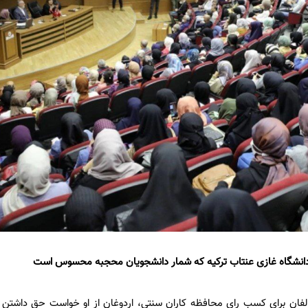
 دانشگاه غازی عنتاب ترکیه که شمار دانشجویان محجبه محسوس است
الفان برای کسب رای محافظه کاران سنتی، اردوغان از او خواست حق داشتن