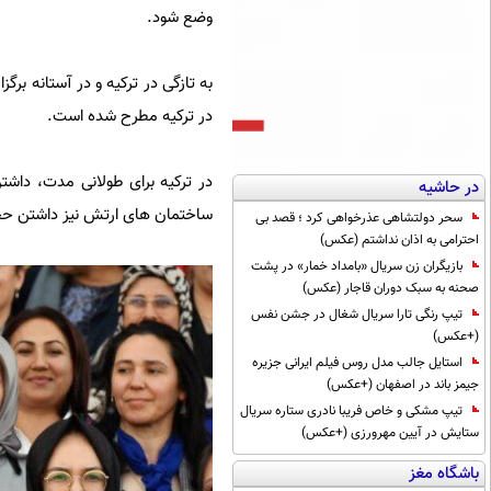
وضع شود.
در ترکیه مطرح شده است.
در ترکیه برای طولانی مدت، داشت
در حاشیه
ساختمان های ارتش نیز داشتن حجاب مم
سحر دولتشاهی عذرخواهی کرد ؛ قصد بی
احترامی به اذان نداشتم (عکس)
بازیگران زن سریال «بامداد خمار» در پشت
صحنه به سبک دوران قاجار (عکس)
تیپ رنگی تارا سریال شغال در جشن نفس
(+عکس)
استایل جالب مدل روس فیلم ایرانی جزیره
جیمز باند در اصفهان (+عکس)
تیپ مشکی و خاص فریبا نادری ستاره سریال
ستایش در آیین مهرورزی (+عکس)
باشگاه مغز