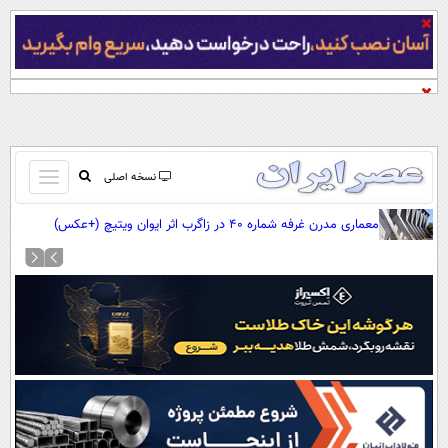
باز
نسخه اصلی
و
صفحه اول
معماری مدرن غرفه شماره ۴۰ در زاگرب اثر ایوان ویتیچ (+عکس)
بسته
تماس با ما
کردن
آرشیو
منو
جستجو
نظرسنجی
آب و هوا
اوقات شرعی
پیوند ها
سواد زندگی