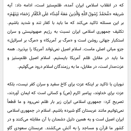
که در انقلاب اسلامی ایران آمده، ظلم‌ستیز است، ادامه داد: آیه
شریفه «مُّحَمَّدٌ رَّسُولُ اللَّهِ وَالَّذِینَ مَعَهُ أَشِدَّاء عَلَی الْکُفَّارِ رُحَمَاء بَیْنَهُمْ»
بر این مسئله تاکید می‌کند که ما باید با کفار تند و شدید باشیم.
تکلیف جمهوری اسلامی ایران نسبت به رژیم صهیونیستی و سران
استکبار جهانی روشن است و «مرگ بر آمریکا» و «مرگ بر اسرائیل»
جزو مبانی اصلی ماست. اسلام اصیل نمی‌تواند آمریکا را بپذیرد. همه
ما باید در مقابل ظلم آمریکا بایستیم. اسلام اصیل ظلم‌ستیز و
عزت‌مدار است، در مقابل، ما به رزمندگان اسلام درود می‌گوئیم.
نبویان با تاکید بر اینکه عزت برای کاخ سفید و سران کفر نیست، بلکه
عزت برای خداوند، پیامبر اکرم (ص) و کسانی است که ایمان آوردند،
تصریح کرد: جمهوری اسلامی ایران زیر بار ظلم نمی‌رود و ما قطعاً
نمی‌توانیم مانند عربستان گاو شیرده باشیم. اسلام در جمهوری اسلامی
ایران اصیل است و به همین دلیل دشمنان با آن مقابله می‌کنند و در
کشور ما قرآن و مساجد را به آتش می‌کشند. عربستان سعودی گاو