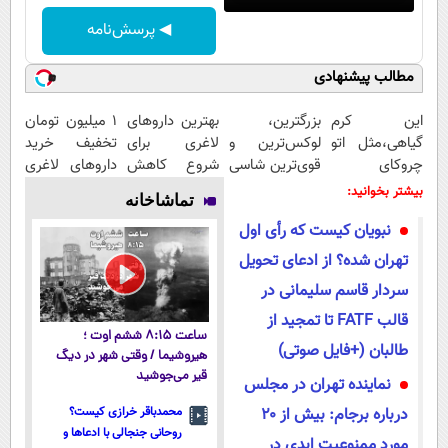
◀ پرسش‌نامه
مطالب پیشنهادی
این کرم
بزرگترین،
بهترین داروهای
1 میلیون تومان
گیاهی،مثل اتو
لوکس‌ترین و
لاغری برای
تخفیف خرید
چروکای
قوی‌ترین شاسی
شروع کاهش
داروهای لاغری
پوستتوصاف
بلند EREV در
وزن، ارسال از
با ارسال از
بیشتر بخوانید:
تماشاخانه
میکنه!50%تخفیف
در ایران رونمایی
داروخانه های
داروخانه و پک
نبویان کیست که رأی اول
شد
نزدیکت!
یخ!
تهران شده؟ از ادعای تحویل
سردار قاسم سلیمانی در
قالب FATF تا تمجید از
ساعت ۸:۱۵ ششم اوت ؛
طالبان (+فایل صوتی)
هیروشیما / وقتی شهر در دیگ
قیر می‌جوشید
نماینده تهران در مجلس
درباره برجام: بیش از ۲۰
محمدباقر خرازی کیست؟
روحانی جنجالی با ادعاها و
مورد ممنوعیت ابدی در