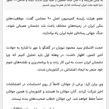
به جایی نمی‌رسد و ۸ سال جنگ تحمیلی را علیه ایران تدارک دیدند و حداقل ۴۰ کشور
پیامک
سرگرمی
دنیا علیه ملت ایران ایستادند اما باز هم ما پیروز شدیم.
روانشناسی
فناوری
عضو هیئت رئیسه کمیسیون اصل ۹۰ مجلس گفت: موفقیت‌های
آشپزی
گوناگون
مکرر ایران در زمینه‌های مختلف باعث شد دشمنان عصبانی شوند،
دانلود
حوادث
جنگ جهانی رسانه‌ای علیه ایران راه بیاندازند.
محیط زیست
حجت الاسلام سید محمود نبویان در گفتگو با مهر با اشاره به حوادث
سلامت
اخیر کشور، اظهار داشت: در وهله اول باید تحلیل کنیم که چرا
فرهنگی
دشمنان ایران دست به این کار زدند و با برنامه‌ریزی و نقشه‌های شوم
بین الملل
خود منجر به ایجاد اغتشاش در کشورمان شدند.
اجتماعی
حیات وحش
وی بیان کرد: برخی از جوانان کاملاً از روی احساسات در اغتشاشات
اخیر شرکت کردند. آنان جوانان ما هستند و کشورمان با همین جوانان
سیاست خارجی
حتماً حفظ خواهد شد. این جوانان خطاب صحبت‌های بنده نیستند.