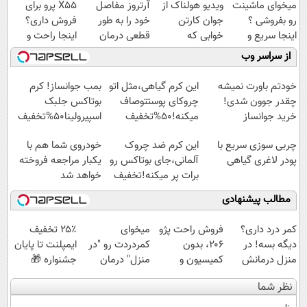
میخوای ماشینت
ویدیو هولناک از
آرتروز مفاصل
X55 پرو برای
رو بفروشی ؟
جوان کارتن
خود را به طور
فروش داری؟
اینجا سریع و
خوابی که
قطعی درمان
اینجا راحت و
راحت بفروشش
میلیاردر شد.
کنید!
سریع بفروشش
از سراسر وب
✅
آموزش رایگان
◗پرسش‌نامه◖
خودتم باورت نمیشه
این کرم گیاهی،مثل اتو
بمب جوانساز! کرم
چقدر جوون شدی!
چروکای پوستتوصاف
بوتاکس جلبک
خرید جوانساز
میکنه!50%تخفیف
اسپیرولینا50%تخفیف
اسپیرولینا با تخفیف
چربی سوزی سریع با
این کرم ضد چروک
خودروی شما هم با
ویژه
پودر لاغری گیاهی
آلمانی،جای بوتاکس رو
یکبار مراجعه فروخته
برات پر میکنه!تخفیف
خواهد شد
تا امشب
مطالب پیشنهادی
کمر درد داری؟
فروش راحت پژو
میخوای
۲۵٪ تخفیف
دیگه بسه! در
۲۰6، بدون
کمردردت رو "در
ایمپلنت تا پایان
منزل درمانش
کمیسیون و
منزل" درمان
جشنواره 🎁
کن
دردسر
کنی؟ (◂فیلم +
نظر شما
(◀پرسش‌نامه)
◂پرسش‌نامه)