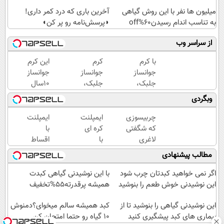
میلیون ها نفر با این روش گیاهی
آخرین باری که درد کمر داری!
به تناسب اندام رسیدن60%off
◗پرسش‌نامه رو پر کن◖
از سراسر وب
با کرم
کرم
این کرم
جوانساز
جوانساز
جوانساز
جلبک،
جلبک،
10سال
پیری رو
هدیه
سنتو
وبگردی
معکوس
طبیعت به
کم
کن(50%
شما(خرید
میکنه
چربیسوزی
ایمپلنت
ایمپلنت
تخفیف)
با تخفیف
(با
که شگفتی
کره ای
با
ویژه)
تخفیف
لاغری
با
اقساط
ویژه)
آسان را
روکش
12
مطالب پیشنهادی
رقم زد!
25
ماهه
میلیون
بدون
اگر نمی خواهید کبدتان چرب شود
با این نوشیدنی گیاهی کبدت
✅
نیاز به
این نوشیدنی خوش طعم را بنوشید
همیشه پرقدرته55%تخفیف
اقساط
چک و
این نوشیدنی گیاهی را بنوشید تا از
12
ضامن
کبد همیشه سالم میخوای؟دمنوش
بیماری های کبد پیشگیری کنید
10 گیاه رو حتما امتحان کن
ماهه +