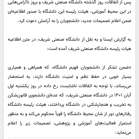
پس از اتفاقات روز گذشته دانشگاه صنعتی شریف و بروز ناآرامی‌هایی
پیامک
سرگرمی
در این محیط آموزشی، هیئت رئیسه این دانشگاه با صدور اطلاعیه‌ای
روانشناسی
فناوری
ضمن اعلام تصمیمات جدید، دانشجویان را به آرامش دعوت کرد.
آشپزی
گوناگون
دانلود
حوادث
به گزارش ایسنا و به نقل از دانشگاه صنعتی شریف، در متن اطلاعیه
هیات رئیسه دانشگاه صنعتی شریف آمده است:
محیط زیست
سلامت
«ضمن تشکر از دانشجویان فهیم دانشگاه، که همراهی و همیاری
فرهنگی
بسیار خوبی در حفظ نظم و امنیت دانشگاه دارند، به استحضار
بین الملل
می‌رساند، با توجه به اتفاقات ناشایست رخ داده در روز یکشنبه اول
آبان ۱۴۰۱ در دانشگاه صنعتی شریف، که عده‌ای دانشجوی قانون‌شکن
اجتماعی
به تخریب و هنجارشکنی در دانشگاه پرداختند، هیئت رئیسه دانشگاه
حیات وحش
رفتارهای دور از شان محیط دانشگاه را قویاً محکوم می‌کند و به منظور
سیاست خارجی
استمرار فعالیت‌های آموزشی و پژوهشی، تصمیمات زیر را اعلام
می‌نماید: