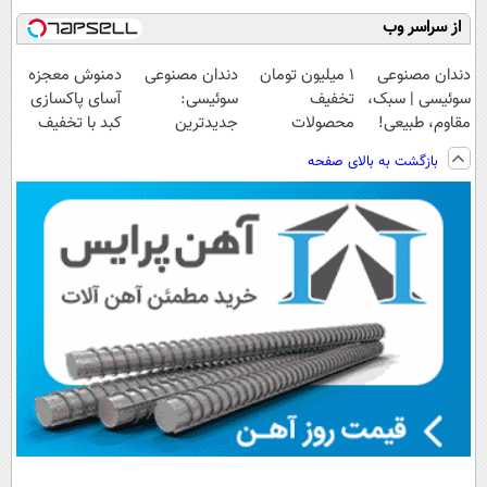
از سراسر وب
دندان مصنوعی
۱ میلیون تومان
دندان مصنوعی
دمنوش معجزه
سوئیسی | سبک،
تخفیف
سوئیسی:
آسای پاکسازی
مقاوم، طبیعی!
محصولات
جدیدترین
کبد با تخفیف
ویزیت
لاغری؛ یک قدم
فناوری اروپا،
ویژه
بازگشت به بالای صفحه
رایگان+پرداخت
نزدیک‌تر به
سبک و مقاوم |
اقساطی😍
شروع کاهش
پرداخت قسطی
وزن