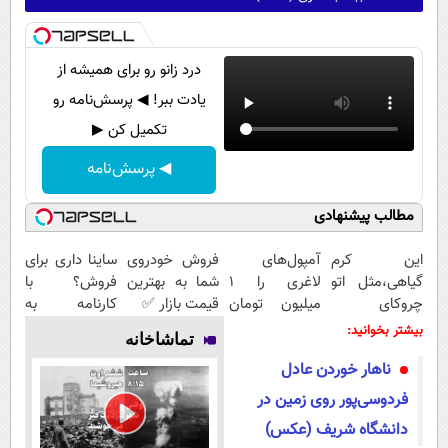
درد زانو رو برای همیشه از
یادت ببر! ◀ پرسش‌نامه رو
تکمیل کن ▶
◀ پرسش‌نامه
مطالب پیشنهادی
این کرم
آمپول‌های
فروش خودروی
ساینا داری برای
گیاهی،مثل اتو
لاغری را ۱
شما به بهترین
فروش؟ با
چروکای
میلیون تومان
قیمت بازار ✅
کارنامه به
پوستتوصاف
ارزان‌تر از
بهترین قیمت
بیشتر بخوانید:
تماشاخانه
میکنه!50%تخفیف
همه‌جا بخر!
بفروش!
ناهار خوردن عادل
فردوسی‌پور روی زمین در
دانشگاه شریف (عکس)