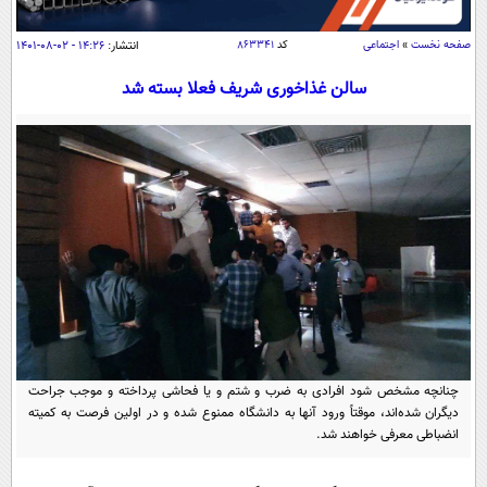
سیاسی
اقتصاد
صفحه نخست
»
اجتماعی
کد
۸۶۳۳۴۱
انتشار:
۱۴:۲۶ - ۰۲-۰۸-۱۴۰۱
جامعه
اقتصادی
سالن غذاخوری شریف فعلا بسته شد
ورزشی
اجتماعی
خودرو
بین الملل
حوادث
فرهنگ و هنر
سیاست خارجی
سلامت
علم و دانش
یک برش دانایی
قرآن
فناوری و It
محیط زیست
گوناگون
علمی
سفر و تفریح
فیلم
سرگرمی
اخبار کریپتو
عصر ایران 2
اقتصاد
باشگاه مغز
چنانچه مشخص شود افرادی به ضرب و شتم و یا فحاشی پرداخته و موجب جراحت
آموزش زبان
دیگران شده‌اند، موقتاً ورود آنها به دانشگاه ممنوع شده و در اولین فرصت به کمیته
خواندنی ها و دیدنی ها
ورزش
مجله تصویری سلاح
انضباطی معرفی خواهند شد.
داستان کوتاه
سیاست