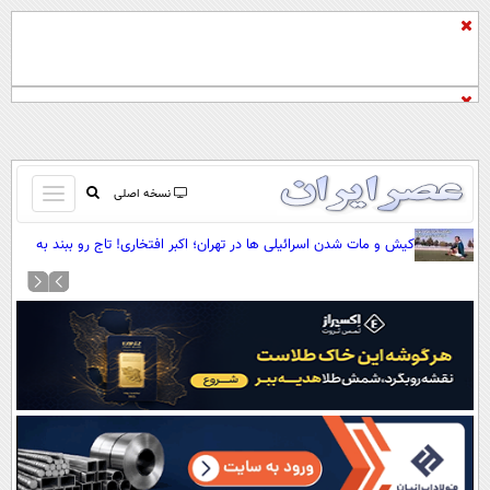
باز
نسخه اصلی
و
صفحه اول
کیش و مات شدن اسرائیلی ها در تهران؛ اکبر افتخاری! تاج رو ببند به
بسته
گاری (+صدا)
تماس با ما
کردن
آرشیو
منو
جستجو
نظرسنجی
آب و هوا
اوقات شرعی
پیوند ها
سواد زندگی