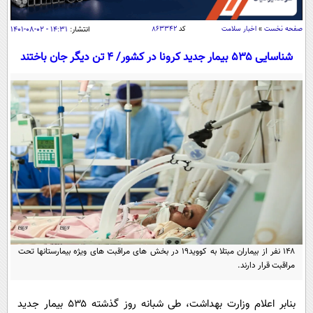
سیاسی
اقتصاد
صفحه نخست
»
اخبار سلامت
کد
۸۶۳۳۴۲
انتشار:
۱۴:۳۱ - ۰۲-۰۸-۱۴۰۱
جامعه
اقتصادی
شناسایی ۵۳۵ بیمار جدید کرونا در کشور/ ۴ تن دیگر جان باختند
ورزشی
اجتماعی
خودرو
بین الملل
حوادث
فرهنگ و هنر
سیاست خارجی
سلامت
علم و دانش
یک برش دانایی
قرآن
فناوری و It
محیط زیست
گوناگون
علمی
سفر و تفریح
فیلم
سرگرمی
اخبار کریپتو
عصر ایران 2
اقتصاد
باشگاه مغز
۱۴۸ نفر از بیماران مبتلا به کووید۱۹ در بخش های مراقبت های ویژه بیمارستانها تحت
مراقبت قرار دارند.
آموزش زبان
خواندنی ها و دیدنی ها
ورزش
مجله تصویری سلاح
داستان کوتاه
سیاست
بنابر اعلام وزارت بهداشت، طی شبانه روز گذشته ۵۳۵ بیمار جدید