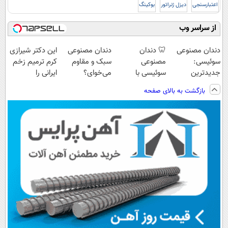
اعتبارسنجی
دیزل ژنراتور
بوکینگ
از سراسر وب
دندان مصنوعی
🦷 دندان
دندان مصنوعی
این دکتر شیرازی
سوئیسی:
مصنوعی
سبک و مقاوم
کرم ترمیم زخم
جدیدترین
سوئیسی با
می‌خوای؟
ایرانی را
فناوری اروپا،
تکنولوژی
پرداخت اقساطی
ساخت!!!
بازگشت به بالای صفحه
سبک و مقاوم |
دیجیتال |
هم داریم!😍 |
پرداخت قسطی
پرداخت در 4
📍تهران
قسط |📍 تهران