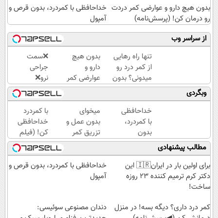
بدون هیچ دارو و عوارضی کمر دردت
خداحافظی با کمردرد، بدون قرص و
رو درمان کن! (پرسش‌نامه)
آمپول
از سراسر وب
تنها راه رهایی
بدون هیچ
❌سمت
از کمر درد رو
دارو و
جراحی
میدونی؟ بدون
عوارضی کمر
نرو❌
نیاز به دارو!
دردت رو
درمان
وبگردی
(◂پرسش‌نامه)
درمان کن!
کمردرد
(پرسش‌نامه)
بدون
خداحافظی
میخوای
با کمردرد
قرص و
با کمردرد،
بدون عمل و
خداحافظی
دارو
بدون
تزریق کمر
کن! (فیلم
قرص و
دردت خوب
و ببین ◀
مطالب پیشنهادی
آمپول
شه؟
پرسش‌نامه
◂پرسش‌نامه
رو پرکن)
برای اولین بار در ایران🇮🇷 این
خداحافظی با کمردرد، بدون قرص و
رو پرکن
دکتر کرم ترمیم کننده 23 روزه
آمپول
ساخت!
کمر درد داری؟ دیگه بسه! در منزل
دندان مصنوعی سوئیسی: