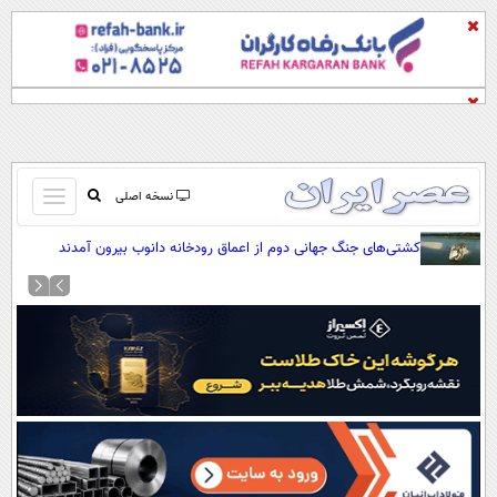
باز
نسخه اصلی
و
صفحه اول
کشتی‌های جنگ جهانی دوم از اعماق رودخانه دانوب بیرون آمدند
بسته
تماس با ما
کردن
آرشیو
منو
جستجو
نظرسنجی
آب و هوا
اوقات شرعی
پیوند ها
سواد زندگی