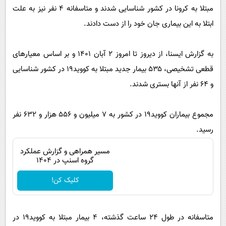
پیامک
سرگرمی
مبتلا به کرونا در کشور شناسایی شدند و متاسفانه ۴ نفر نیز به علت
روانشناسی
ابتلا به این بیماری جان خود را از دست دادند.
فناوری
آشپزی
گوناگون
به گزارش ایسنا،‌ از دیروز تا امروز ۲ آبان ۱۴۰۱ و بر اساس معیارهای
دانلود
حوادث
قطعی تشخیصی، ۵۳۵ بیمار جدید مبتلا به کووید۱۹ در کشور شناسایی
محیط زیست
و ۶۴ نفر از آنها بستری شدند.
سلامت
مجموع بیماران کووید۱۹ در کشور به ۷ میلیون و ۵۵۶ هزار و ۶۳۲ نفر
فرهنگی
رسید.
بین الملل
مسیر همراهی و گزارش عملکرد
اجتماعی
گروه اسنپ در ۱۴۰۴
حیات وحش
کلیک کن!
سیاست خارجی
متاسفانه در طول ۲۴ ساعت گذشته، ۴ بیمار مبتلا به کووید۱۹ در