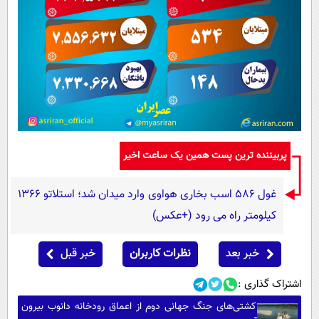
پربیننده ترین پست همین یک ساعت اخیر
غول 586 اسب بخاری هواوی وارد میدان شد؛ استلاتو 1366
کیلومتر راه می رود (+عکس)
خبر بعد
نظرات کاربران
خبر قبل
اشتراک گذاری :
کشتی‌های جنگ جهانی دوم از اعماق رودخانه دانوب بیرون