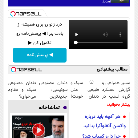
آمدند
درد زانو رو برای همیشه از
یادت ببر! ◀ پرسش‌نامه رو
تکمیل کن ▶
◀ پرسش‌نامه
مطالب پیشنهادی
مسیر همراهی و
🦷 سبک و
دندان مصنوعی
دندان مصنوعی
گزارش عملکرد
طبیعی مثل
سوئیسی:
سبک و مقاوم
گروه اسنپ در
دندان خودت!
جدیدترین
می‌خوای؟
۱۴۰۴
نصب آسان و
فناوری اروپا،
پرداخت
بیشتر بخوانید:
تماشاخانه
پرداخت
سبک و مقاوم |
اقساطی هم
هر آنچه باید درباره
اقساطی 💳 📍
پرداخت قسطی
داریم!😍 | 📍
تهران
تهران
واکسن آنفلوآنزا بدانید
چرا دارو کمیاب شد؟