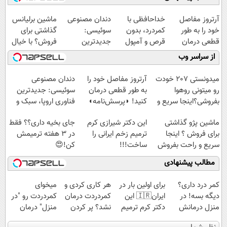
آرتروز مفاصل
خداحافظی با
دندان مصنوعی
ماشین برلیانس
خود را به طور
کمردرد، بدون
سوئیسی:
گذاشتی برای
قطعی درمان
قرص و آمپول
جدیدترین
فروش؟ با خیال
کنید!
فناوری اروپا،
راحت بفروش
از سراسر وب
◗پرسش‌نامه◖
سبک و مقاوم |
پرداخت قسطی
میدونستی 207 خودت
آرتروز مفاصل خود را
دندان مصنوعی
رو میتونی روهوا
به طور قطعی درمان
سوئیسی: جدیدترین
بفروشی؟اینجا سریع و
کنید! ◗پرسش‌نامه◖
فناوری اروپا، سبک و
راحت بفروش
مقاوم | پرداخت
ماشین پژو گذاشتی
این دکتر شیرازی کرم
جای بخیه داری؟؟ فقط
قسطی
برای فروش ؟ اینجا
ترمیم زخم ایرانی را
در 3 هفته ترمیمش
سریع و راحت بفروش
ساخت!!!
کن!😍
مطالب پیشنهادی
کمر درد داری؟
برای اولین بار در
هر کاری کردی و
میخوای
دیگه بسه! در
ایران🇮🇷 این
کمردردت درمان
کمردردت رو "در
منزل درمانش
دکتر کرم ترمیم
نشد؟ پر کردن
منزل" درمان
کن
کننده 23 روزه
پرسشنامه و
کنی؟ (◂فیلم +