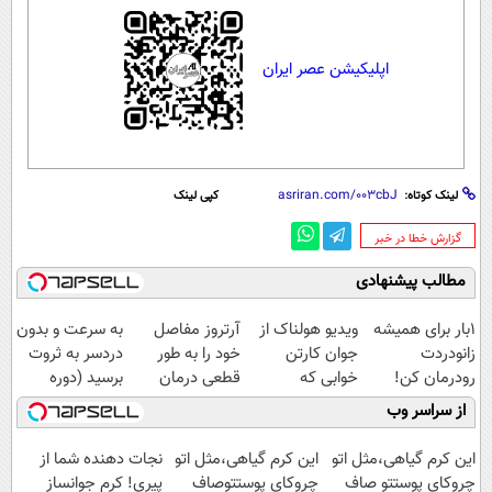
اپلیکیشن عصر ایران
لینک کوتاه:
کپی لینک
‌گزارش خطا در خبر
مطالب پیشنهادی
1بار برای همیشه
ویدیو هولناک از
آرتروز مفاصل
به سرعت و بدون
زانودردت
جوان کارتن
خود را به طور
دردسر به ثروت
رودرمان کن!
خوابی که
قطعی درمان
برسید (دوره
(تکنولوژی آلمان)
میلیاردر شد.
کنید!
کاملا رایگان
از سراسر وب
◂پرسشنامه▸
آموزش رایگان
◗پرسش‌نامه◖
پولسازی)
این کرم گیاهی،مثل اتو
این کرم گیاهی،مثل اتو
نجات دهنده شما از
چروکای پوستتو صاف
چروکای پوستتوصاف
پیری! کرم جوانساز