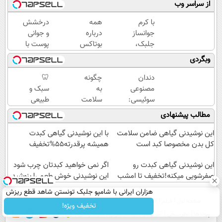
از سراسر وب
با کرم
همه
درخشش
جوانساز
درباره
و جوانی
جلبک،
بوتاکس
پوست با
پیری رو
حرف
جلبک
وبگردی
معکوس
میزنن؛ اما
اسپیرولینا!
کن(50%
کمتر
خرید
دندان
چگونه
🦷
تخفیف)
کسی این
محصول با
مصنوعی
به
سبک و
راه رو
تخفیف
سوئیسی:
سلامت
طبیعی
میشناسه.
ویژه
جدیدترین
کبد
مثل
مطالب پیشنهادی
فناوری
کمک
دندان
اروپا،
کنیم؟
خودت!
این نوشیدنی گیاهی ضامن سلامت
با این نوشیدنی گیاهی کبدت
سبک و
نوشیدنی
نصب
کل بدن مخصوصا کبد است
همیشه پرقدرته55%تخفیف
مقاوم |
گیاهی
آسان و
پرداخت
این نوشیدنی گیاهی کبدت رو
سم
پرداخت
اگر نمی خواهید کبدتان چرب شود
قسطی
صفرشویی میکنه!تخفیف تا امشب
زدای
اقساطی
این نوشیدنی خوش طعم را بنوشید
کبد
💳 📍
هزاران ایرانی با شامپو جلبک تونستن شاهد قطع ریزش
تهران
صفحه اول
فیلم
عصر ایران۲
درباره عصرایران
تماس با ما
آرشیو
جستجو
موهاشون باشن
تخفیف ویژه!
پیوندها
نظرسنجی
آب و هوا
اوقات شرعی
سواد زندگی