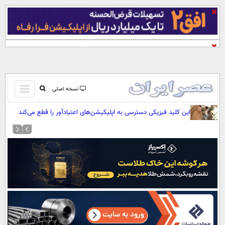
باز
نسخه اصلی
و
صفحه اول
این کلید فیزیکی دسترسی به اپلیکیشن‌های اعتیادآور را قطع می‌کند
بسته
تماس با ما
کردن
آرشیو
منو
جستجو
نظرسنجی
آب و هوا
اوقات شرعی
پیوند ها
سواد زندگی