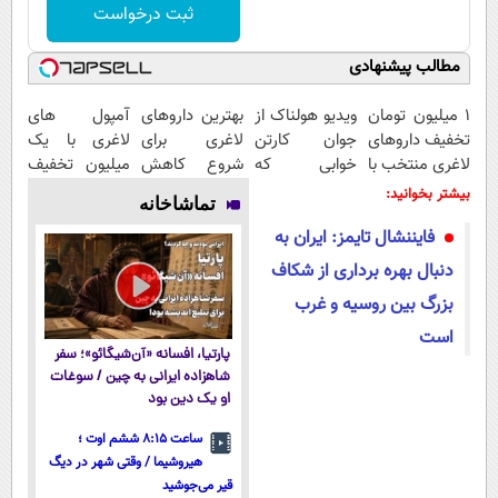
ثبت درخواست
مطالب پیشنهادی
۱ میلیون تومان
ویدیو هولناک از
بهترین داروهای
آمپول های
تخفیف داروهای
جوان کارتن
لاغری برای
لاغری با یک
لاغری منتخب با
خوابی که
شروع کاهش
میلیون تخفیف
ارسال از
میلیاردر شد.
وزن، ارسال از
| ارسال از
بیشتر بخوانید:
تماشاخانه
داروخانه
آموزش رایگان
داروخانه های
داروخانه های
فایننشال تایمز: ایران به
نزدیکت
نزدیکت!
معتبر
دنبال بهره برداری از شکاف
بزرگ بین روسیه و غرب
است
پارتیا، افسانه «آن‌شیگائو»؛ سفر
شاهزاده ایرانی به چین / سوغات
او یک دین بود
ساعت ۸:۱۵ ششم اوت ؛
هیروشیما / وقتی شهر در دیگ
قیر می‌جوشید