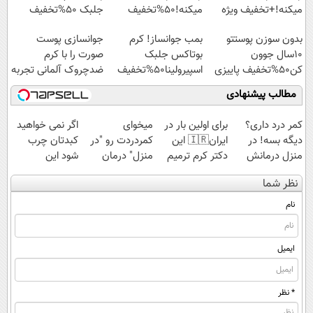
میکنه!+تخفیف ویژه
میکنه!50%تخفیف
جلبک 50%تخفیف
بدون سوزن پوستتو
بمب جوانساز! کرم
جوانسازی پوست
10سال جوون
بوتاکس جلبک
صورت را با کرم
کن50%تخفیف پاییزی
اسپیرولینا50%تخفیف
ضدچروک آلمانی تجربه
کنید!
مطالب پیشنهادی
کمر درد داری؟
برای اولین بار در
میخوای
اگر نمی خواهید
دیگه بسه! در
ایران🇮🇷 این
کمردردت رو "در
کبدتان چرب
منزل درمانش
دکتر کرم ترمیم
منزل" درمان
شود این
کن
کننده 23 روزه
کنی؟ (◂فیلم +
نوشیدنی خوش
نظر شما
(◀پرسش‌نامه)
ساخت!
◂پرسش‌نامه)
طعم را بنوشید
نام
ایمیل
* نظر