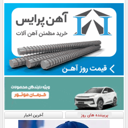
رایگان+پرداخت
سبک و مقاوم |
نزدیک‌تر به
اقساطی😍
پرداخت قسطی
شروع کاهش
وزن
پربیننده های روز
آخرین اخبار