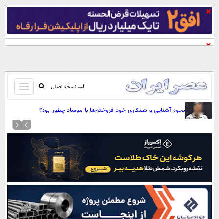
باز
نسخه اصلی
و
صفحه اول
نحوه آشنایی و همکاری خود فروخته‌ها با موساد چطور بود؟
بسته
تماس با ما
کردن
آرشیو
منو
جستجو
نظرسنجی
آب و هوا
اوقات شرعی
پیوند ها
سواد زندگی