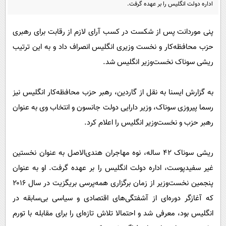
پیامک
اداره دولت انگلیس را بر عهده گرفت.
سرگرمی
روانشناسی
فناوری
پنی موردانت پس از شکست در کسب آرای لازم از رقابت برای رهبری
آشپزی
گوناگون
حزب محافظه‌کار و نخست وزیری انگلیس انصراف داد و به این ترتیب
دانلود
حوادث
ریشی سوناک نخست‌وزیر انگلیس شد.
محیط زیست
به گزارش ایسنا به نقل از گاردین، رهبر حزب محافظه‌کار انگلیس نیز
سلامت
رسما پیروزی سوناک، وزیر دارایی دولت جانسون و انتخاب وی به عنوان
فرهنگی
رهبر حزب و نخست‌وزیر انگلیس را اعلام کرد.
بین الملل
ریشی سوناک ۴۲ ساله، نوه مهاجران هندی‌الاصل به عنوان نخستین
اجتماعی
غیر سفیدپوست، اداره دولت انگلیس را بر عهده گرفت. او به عنوان
حیات وحش
پنجمین نخست‌وزیر از زمان برگزاری همه‌پرسی بریگزیت در سال ۲۰۱۶
سیاست خارجی
که آغازگر دوره‌ای از آشفتگی‌های اقتصادی و سیاسی بی‌سابقه در
انگلیس بود، معرفی شد و احتمالا تلاش تازه‌ای را برای مقابله با تورم