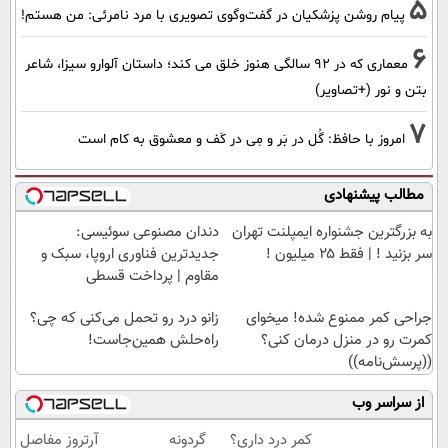
5
پیام روشن پزشکیان در گفت‌و‌گوی تصویری با مرد نامرئی: من هستم!
6
معماری که در 92 سالگی هنوز خلق می کند؛ داستان آلوارو سیزا، شاعر
بتن و نور (+تصاویر)
7
امروز با حافظ: گُل در بَر و مِی در کَف و معشوق به کام است
مطالب پیشنهادی
به بزرگترین جشنواره ایمپلنت تهران
دندان مصنوعی سوئیسی:
سر بزنید ! | فقط ۲۵ میلیون !
جدیدترین فناوری اروپا، سبک و
مقاوم | پرداخت قسطی
جراحی کمر ممنوع شده! میخوای
زانو درد رو تحمل می‌کنی که چی؟
کمرت رو در منزل درمان کنی؟
راه‌حلش همین‌جاست!
((پرسش‌نامه))
از سراسر وب
کمر درد داری؟
گردونه
آرتروز مفاصل