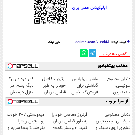
اپلیکیشن عصر ایران
لینک کوتاه:
کپی لینک
‌گزارش خطا در خبر
مطالب پیشنهادی
دندان مصنوعی
ماشین برلیانس
آرتروز مفاصل
کمر درد داری؟
سوئیسی:
گذاشتی برای
خود را به طور
دیگه بسه! در
جدیدترین
فروش؟ با خیال
قطعی درمان
منزل درمانش
فناوری اروپا،
راحت بفروش
کنید!
کن
از سراسر وب
سبک و مقاوم |
◗پرسش‌نامه◖
(◀پرسش‌نامه)
پرداخت قسطی
دندان مصنوعی
آرتروز مفاصل خود را
میدونستی 207 خودت
سوئیسی: جدیدترین
به طور قطعی درمان
رو میتونی روهوا
فناوری اروپا، سبک و
کنید! ◗پرسش‌نامه◖
بفروشی؟اینجا سریع و
مقاوم | پرداخت
راحت بفروش