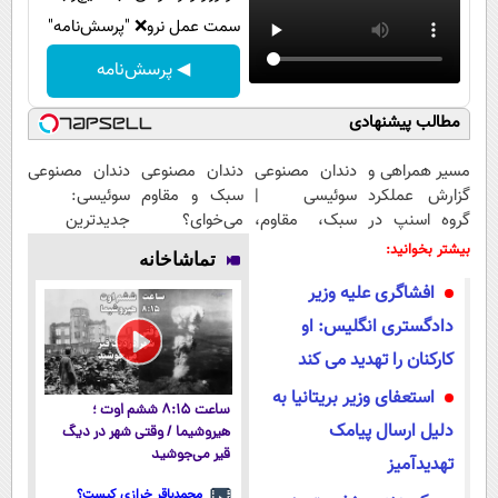
سمت عمل نرو❌ "پرسش‌نامه"
◀ پرسش‌نامه
مطالب پیشنهادی
مسیر همراهی و
دندان مصنوعی
دندان مصنوعی
دندان مصنوعی
گزارش عملکرد
سوئیسی |
سبک و مقاوم
سوئیسی:
گروه اسنپ در
سبک، مقاوم،
می‌خوای؟
جدیدترین
۱۴۰۴
طبیعی! ویزیت
پرداخت
فناوری اروپا،
بیشتر بخوانید:
تماشاخانه
رایگان+پرداخت
اقساطی هم
سبک و مقاوم |
افشاگری علیه وزیر
اقساطی😍
داریم!😍 | 📍
پرداخت قسطی
تهران
دادگستری انگلیس: او
کارکنان را تهدید می کند
استعفای وزیر بریتانیا به
ساعت ۸:۱۵ ششم اوت ؛
دلیل ارسال پیامک
هیروشیما / وقتی شهر در دیگ
قیر می‌جوشید
تهدیدآمیز
محمدباقر خرازی کیست؟