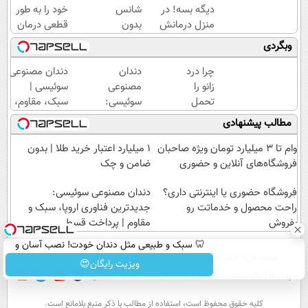
دیگه بسه! در
شانس
خود را به طور
منزل درمانش
بدون
قطعی درمان
کن
پوچ از
کنید!
وبگردی
(◀پرسش‌نامه)
PS5
◗پرسش‌نامه◖
تا
چرا درد
دندان
دندان مصنوعی
آیفون17
زانو را
مصنوعی
سوئیسی |
و بیت
تحمل
سوئیسی:
سبک، مقاوم،
کوین
می‌کنی؟
جدیدترین
طبیعی! ویزیت
مطالب پیشنهادی
🔥
خیلی
فناوری
رایگان+پرداخت
ساده
اروپا،
اقساطی😍
وام تا ۳ میلیارد تومان ویژه صاحبان
۱ میلیارد اعتبار خرید طلا | بدون
درمنزل
سبک و
فروشگاه‌های آنلاین و حضوری
ضامن و چک
درمانش
مقاوم |
کن
فروشگاه حضوری یا اینترنتی داری؟
پرداخت
دندان مصنوعی سوئیسی:
راحت محصول و خدماتت رو
قسطی
جدیدترین فناوری اروپا، سبک و
بفروش
مقاوم | پرداخت قسطی
🦷 سبک و طبیعی مثل دندان خودت! نصب آسان و
صفحه اول
فیلم
عصر ایران۲
درباره عصرایران
تماس با ما
آرشیو
جستجو
پرداخت اقساطی 💳 📍 تهران
ویزیت رایگان😍
پیوندها
نظرسنجی
آب و هوا
اوقات شرعی
سواد زندگی
كليه حقوق محفوظ است، استفاده از مطالب با ذكر منبع بلامانع است.