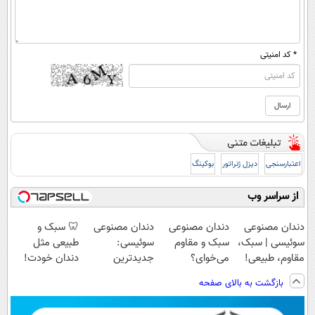
* کد امنیتی
اعتبارسنجی
دیزل ژنراتور
بوکینگ
از سراسر وب
دندان مصنوعی
دندان مصنوعی
دندان مصنوعی
🦷 سبک و
سوئیسی | سبک،
سبک و مقاوم
سوئیسی:
طبیعی مثل
مقاوم، طبیعی!
می‌خوای؟
جدیدترین
دندان خودت!
ویزیت
پرداخت اقساطی
فناوری اروپا،
نصب آسان و
بازگشت به بالای صفحه
رایگان+پرداخت
هم داریم!😍 |
سبک و مقاوم |
پرداخت اقساطی
اقساطی😍
📍تهران
پرداخت قسطی
💳 📍 تهران