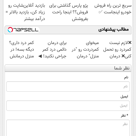
سریع ترین راه فروش
پژو پارس گذاشتی برای
بازدید آنلاین‌شاپت رو
قسطی
خودرو اینجاست ✅
فروش؟؟ اینجا راحت
زیاد کن، بازدید بالاتر =
بفروشش
درآمد بیشتر
مطالب پیشنهادی
❌لازم نیست
میخوای
برای درمان
کمر درد داری؟
کمردرد رو تحمل
کمردردت رو "در
دائمی درد کمر
دیگه بسه! در
کنی❌ درمان
منزل" درمان
جراحی نکنید! ◀
منزل درمانش
بدون جراحی و
کنی؟ (◂فیلم +
پرسش‌نامه رو پر
کن
نظر شما
قرص
◂پرسش‌نامه)
کن ▶
(◀پرسش‌نامه)
(پرسشنامه)
نام
ایمیل
* نظر