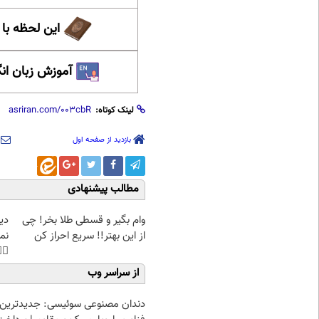
حظه با حافظ
 زبان انگلیسی
لینک کوتاه:
بازدید از صفحه اول
مطالب پیشنهادی
غت
وام بگیر و قسطی طلا بخر! چی
هی
از این بهتر!! سریع احراز کن
45%تخفیف
از سراسر وب
دندان مصنوعی سوئیسی: جدیدترین