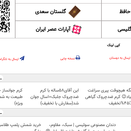
گلستان سعدی
این ل
آپارات عصر ایران
آموزش
کپی لینک
ارسال به دوستان
نسخه چاپی
ارسال به تلگرام
ز جلبک، هدیه
این آقای58ساله با کرم
دیگه هیچوقت پیری سرا
رید با تخفیف
ضدچروک جلبک10سال جوان
نمیاد😉 کرم ضدچروک گیا
ویژه)
شد(سفارش با تخفیف)
👈
دندان مصنوعی سوئیسی | سبک، مقاوم،