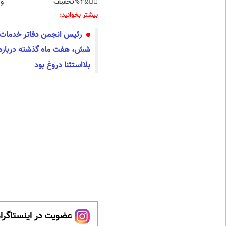
👈🏻45%تخفیف
و 
بیشتر بخوانید:
رئیس انجمن دفاتر خدمات م
شش، هفت ماه گذشته درباره 
بلااستثنا دروغ بود
عضویت در اینستاگرام