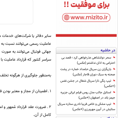
سایر دفاتر یا شرکت‌های خدمات مس
عاملیت رسمی می‌توانند نسبت به فر
در حاشیه
جهانی فوتبال می‌توانند به صورت 
سحر دولتشاهی عذرخواهی کرد ؛ قصد بی
سراسر کشور که قرارداد عاملیت با 
احترامی به اذان نداشتم (عکس)
بازیگران زن سریال «بامداد خمار» در پشت
صحنه به سبک دوران قاجار (عکس)
به‌منظور جلوگیری از هرگونه تخلف
تیپ رنگی تارا سریال شغال در جشن نفس
(+عکس)
۱ ـ اطمینان از مجاز و معتبر بودن فروشنده تور مسافرتی با مشاهده مجوز دفتر خدمات مسافرتی و قرارداد عاملی از دفاتر منتخب.
استایل جالب مدل روس فیلم ایرانی جزیره
جیمز باند در اصفهان (+عکس)
تیپ مشکی و خاص فریبا نادری ستاره سریال
۲ ـ ضرورت عقد قرارداد مُمهور 
ستایش در آیین مهرورزی (+عکس)
کامل از آن.