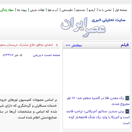
صفحه اول
تماس با ما
آرشیو
جستجو
نظرسنجی
آب و هوا
اوقات شرعی
پیوند ها
سواد زندگی
فیلم
بیشتر »»
امضای توافق دفاع مشترک عربستان سعودی
صفحه نخست
»
ورزشی
کد خبر
۸۶۳۳۷۷
یک معدن طلا در کلمبیا منفجر شد؛ ۱۶ نفر
مجروح شدند
خدمات مسافرتی و گردشگری که دارای شرای
شده که اسامی و مشخصات آن‌ها در سامان
برنی سندرز، سناتور آمریکایی: ترامپ فاسد
صنایع‌دستی اعلام شده است.
است و آمریکا را وارد یک جنگ فاجعه‌بار کرده
است