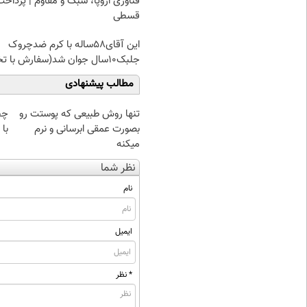
فناوری اروپا، سبک و مقاوم | پرداخت
قسطی
این آقای58ساله با کرم ضدچروک
جلبک10سال جوان شد(سفارش با تخفیف)
مطالب پیشنهادی
تنها روش طبیعی که پوستت رو
چط
بصورت عمقی ابرسانی و نرم
با
میکنه
نظر شما
نام
ایمیل
* نظر