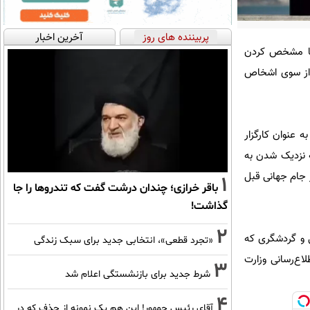
پربیننده های روز
آخرین اخبار
 با مشخص کردن
ی از سوی اشخاص
 عنوان کارگزار
ه نزدیک شدن به
ور در جام جهانی قبل
1
باقر خرازی؛ چندان درشت گفت که تندروها را جا
گذاشت!
2
فاتر خدمات مسافرتی و گردشگری که
«تجرد قطعی»، انتخابی جدید برای سبک زندگی
اع‌رسانی وزارت
3
شرط جدید برای بازنشستگی اعلام شد
4
آقای رئیس جمهور! این هم یک نمونه از حذف که در