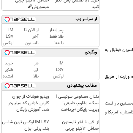
خرید | با طلاسی پس انداز
حداقل 12کیلو چربی
کنید
میسوزونی🧨
از سراسر وب
پس‌انداز
از الان تا
IM
طلا فقط
آخر
LS7
با ۱۰۰
تابستون
لوکس
هزارتومان
حداقل
ترین
 و اطلاعیه‌های صادره از فدراسیون فوتبال به
وبگردی
(امن و
12کیلو
شاسی
راحت)
چربی
بلند
IM
هر
خرید
میسوزونی
برقی
LS7
کی
طلای
🧨
ایران
لوکس
طلا
آبشده
 وزارت از طریق
ترین
داره،
حتی با
مطالب پیشنهادی
شاسی
غم
۱۰۰هزارتومان
بلند
نداره!
دندان مصنوعی سوئیسی |
ویدیو هولناک از جوان
برقی
😊💎
سبک، مقاوم، طبیعی!
کارتن خوابی که میلیاردر
ماه ۱۴۰۱ در قطر برگزار شود. این نخستین بار است
ایران
(خرید
ویزیت رایگان+پرداخت
شد. آموزش رایگان
لستان، آمریکا و
طلا با
اقساطی😍
از الان تا آخر تابستون
چند
IM LS7 لوکس ترین شاسی
حداقل 12کیلو چربی
کلیک)
بلند برقی ایران