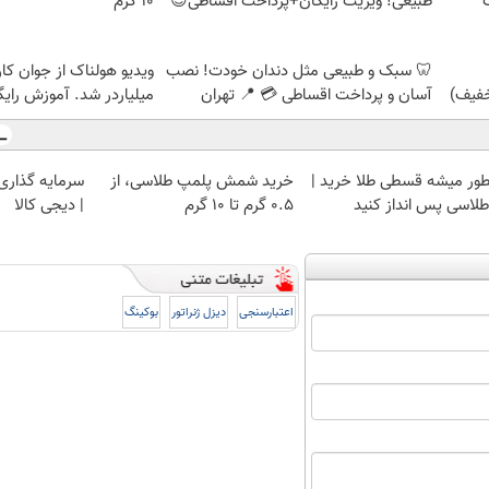
طبیعی! ویزیت رایگان+پرداخت اقساطی😍
۱۰ گرم
🦷 سبک و طبیعی مثل دندان خودت! نصب
ویدیو هولناک از جوان کا
آسان و پرداخت اقساطی 💳 📍 تهران
میلیاردر شد. آموزش رایگ
ور میشه قسطی طلا خرید |
خرید شمش پلمپ طلاسی، از
سرمایه گذاری ا
 طلاسی پس انداز کنید
۰.۵ گرم تا ۱۰ گرم
| دیجی کالا
اعتبارسنجی
دیزل ژنراتور
بوکینگ