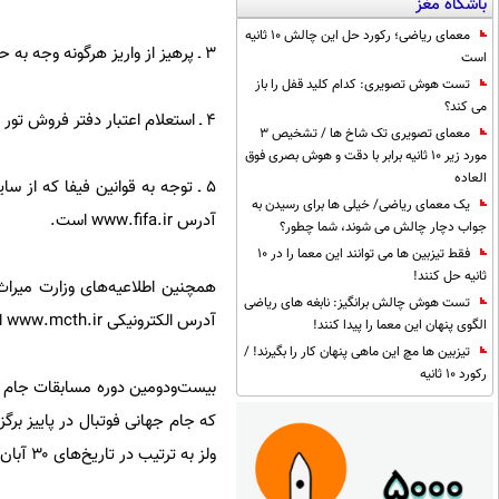
باشگاه مغز
معمای ریاضی؛ رکورد حل این چالش 10 ثانیه
۳ ـ پرهیز از واریز هرگونه وجه به حساب واسطه‌ها و اشخاص متفرقه و فاقد سمت مجاز.
است
تست هوش تصویری: کدام کلید قفل را باز
می کند؟
۴ ـ استعلام اعتبار دفتر فروش تور از ادارات کل میراث‌فرهنگی، گردشگری و صنایع‌دستی استان‌ها در صورت لزوم.
معمای تصویری تک شاخ ها / تشخیص 3
مورد زیر 10 ثانیه برابر با دقت و هوش بصری فوق
العاده
یک معمای ریاضی/ خیلی ها برای رسیدن به
آدرس www.fifa.ir است.
جواب دچار چالش می شوند، شما چطور؟
فقط تیزبین ها می توانند این معما را در 10
ثانیه حل کنند!
همچنین اطلاعیه‌های وزارت میراث‌
تست هوش چالش برانگیز: نابغه های ریاضی
آدرس الکترونیکی www.mcth.ir اعلام می‌شود.»
الگوی پنهان این معما را پیدا کنند!
تیزبین ها مچ این ماهی پنهان کار را بگیرند! /
رکورد 10 ثانیه
که جام جهانی فوتبال در پاییز برگز
ولز به ترتیب در تاریخ‌های ۳۰ آبان، چهارم و هشتم آذرماه بازی داشته باشد.