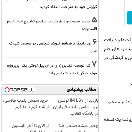
گزارش خود به صراحت انتقاد کردید
5
حضور محمدجواد ظریف در مراسم تشییع ابوالقاسم
قاسم‌زاده
6
کت‌ها و دریافت
زنِ بادیگارد محافظ نیوشا ضیغمی در مسجد شهرک
ید بازی‌های جام
غرب
تی و گردشگی در
7
تله توسعه تک‌پروژه‌ای در اردبیل/وقتی یک ابرپروژه،
موارد دیگر را به حاشیه می‌راند
:
مطالب پیشنهادی
بازدید از IM LS7 لوکس
خرید شمش پلمپ طلاسی،
ترین شاسی بلند برقی ایران
از ۰.۵ گرم تا ۱۰ گرم
در باشگاه انقلاب
دریافت یک نسخه
چطور میشه قسطی طلا
از الان تا آخر تابستون