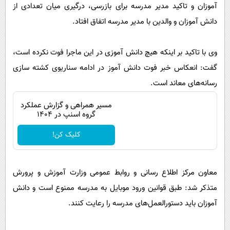
پیامک
آموزان و تاکید مدیر مدرسه برای بازرسی، درگیری میان تعدادی از
سرگرمی
دانش آموزان و والدین با مدیر مدرسه اتفاق افتاد.
روانشناسی
فناوری
آشپزی
گوناگون
وی با تاکید بر اینکه هیچ دانش آموزی در این ماجرا فوت نکرده است،
دانلود
حوادث
گفت: انعکاس خبر فوت دانش آموز در ادامه سناریوی کشته سازی
محیط زیست
رسانه‌های معاند است‌.
سلامت
مسیر همراهی و گزارش عملکرد
گروه اسنپ در ۱۴۰۴
فرهنگی
کلیک کن!
بین الملل
اجتماعی
معاون مرکز اطلاع رسانی و روابط عمومی وزارت آموزش و پرورش
حیات وحش
متذکر شد: طبق قوانین ورود موبایل به مدرسه ممنوع است و دانش
سیاست خارجی
آموزان باید دستورالعمل‌های مدرسه را رعایت کنند.