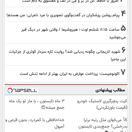
امروز با حافظ: گُل در بَر و مِی در کَف و معشوق به کام است
4
پیام روشن پزشکیان در گفت‌و‌گوی تصویری با مرد نامرئی: من هستم!
5
ساعت ۸:۱۵ ششم اوت ؛ هیروشیما / وقتی شهر در دیگ قیر
می‌جوشید
6
شهید لاریجانی چگونه ردیابی شد؟ روایت تازه سردار کوثری از جزئیات
این ماجرا
7
اکونومیست: پرداخت عوارض به ایران بهتر از ادامه تنش است
مطالب پیشنهادی
کیت پنچرگیری لاستیک خودرو
3 ماه تابستون ، با ماز تو یک ماه
(قیمت باورنکردنی)
جمع میشه😍
🚀 می‌خوای مثل رتبه برترا
خداحافظی با کمردرد، بدون قرص و
بدرخشی؟ جمع‌بندی تابستون
آمپول