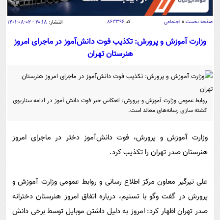
سیاسی
اقتصاد
صفحه نخست
»
اجتماعی
کد
۸۶۳۳۹۶
انتشار:
۲۰:۱۸ - ۰۲-۰۸-۱۴۰۱
جامعه
اقتصادی
وزارت آموزش و پرورش: تکذیب فوت دانش‌آموز در ماجرای امروز
هنرستان تهران
ورزشی
اجتماعی
خودرو
بین الملل
حوادث
فرهنگ و هنر
سیاست خارجی
سلامت
روابط عمومی وزارت آموزش و پرورش: انعکاس خبر فوت دانش آموز در ادامه سناریوی
علم و دانش
یک برش دانایی
کشته سازی رسانه‌های معاند است‌.
قرآن
فناوری و It
محیط زیست
وزارت آموزش و پرورش، فوت دانش‌آموز دختر در ماجرای امروز
گوناگون
علمی
سفر و تفریح
هنرستان صدر تهران را تکذیب کرد.
فیلم
سرگرمی
اخبار کریپتو
عصر ایران 2
اقتصاد
باشگاه مغز
علی تیرگیر معاون مرکز اطلاع رسانی و روابط عمومی وزارت آموزش و
آموزش زبان
خواندنی ها و دیدنی ها
ورزش
مجله تصویری سلاح
پرورش در گفت وگو با تسنیم، درباره اتفاق امروز هنرستان دخترانه
داستان کوتاه
سیاست
صدر تهران اظهار کرد: امروز به دلیل داشتن موبایل توسط برخی دانش