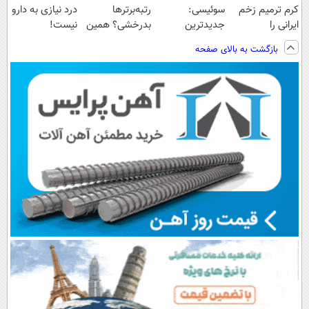
کرم ترمیم زخم
سوئیسی:
رتبه‌برترها
درد نیازی به دارو
ایرانی را
جدیدترین
بدرخشی؟ همین
نیست!
ساخت!!!
فناوری اروپا،
الان دوره الماس
(◂پرسش‌نامه رو
بازگشت به بالای صفحه
سبک و مقاوم |
ماز رو شروع ک
پر کن)
پرداخت قسطی