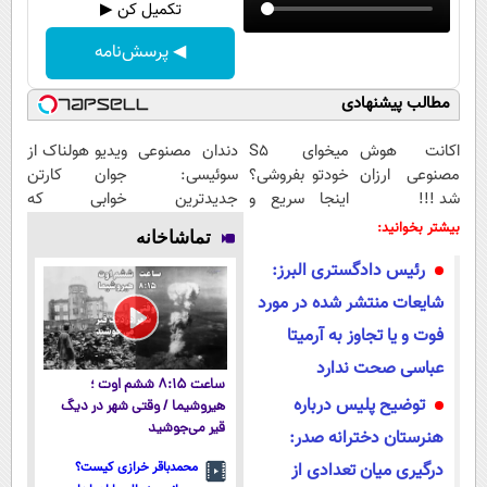
تکمیل کن ▶
◀ پرسش‌نامه
مطالب پیشنهادی
اکانت هوش
میخوای S5
دندان مصنوعی
ویدیو هولناک از
مصنوعی ارزان
خودتو بفروشی؟
سوئیسی:
جوان کارتن
شد !!!
اینجا سریع و
جدیدترین
خوابی که
منصفانه تر
فناوری اروپا،
میلیاردر شد.
بیشتر بخوانید:
تماشاخانه
بفروش
سبک و مقاوم |
آموزش رایگان
رئیس دادگستری البرز:
پرداخت قسطی
شایعات منتشر شده در مورد
فوت و یا تجاوز به آرمیتا
عباسی صحت ندارد
ساعت ۸:۱۵ ششم اوت ؛
توضیح پلیس درباره
هیروشیما / وقتی شهر در دیگ
قیر می‌جوشید
هنرستان دخترانه صدر:
درگیری میان تعدادی از
محمدباقر خرازی کیست؟