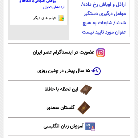
روحانی جنجالی با ادعاها و
اراذل و اوباش رخ داده/
ایده‌های تخیلی
عوامل درگیری دستگیر
فیلم های دیگر
شدند/ شایعات به هیچ
عنوان مورد تایید نیست
عضویت در اینستاگرام عصر ایران
۱۵ سال پیش در چنین روزی
این لحظه با حافظ
گلستان سعدی
آموزش زبان انگلیسی