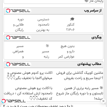
رایگان ماز 📚
از سراسر وب
🎓
دسترسی
دوره
کنکور
نامحدود
طلایی و
۱۴۰6؟
به بهترین
رایگان
ماز
آموزش‌ها
برای
وبگردی
تابستون
تا روز
رتبه
و تو یک
کنکور
برترهای
بدون هیچ
🎯
مسیر
هفتع
کنکور
دارو و
مسیر
همراهی
جمع
عوارضی کمر
رتبه
و
میکنه
دردت رو
برتری از
گزارش
مطالب پیشنهادی
🏆
درمان کن!
همین
عملکرد
(پرسش‌نامه)
تابستون
گروه
ماشین کوییک گذاشتی برای فروش
اکانت پرو کدوم هوش مصنوعی و
و با دوره
اسنپ
؟ اینجا سریع و راحت بفروش
میخوای؟انجا با تخفیف بگیر👇👇👇
رایگان
در
🎯 مسیر رتبه برتری از همین
ماز
۱۴۰۴
با اکانت پرو هوش مصنوعی
تابستون و با دوره رایگان ماز شروع
شروع
نامحدود ازش استفاده کن ؛ دریافت
میشه!
میشه!
کد تخفیف👇👇👇
تا 60 درصد تخفیف محصولات جین وست + خرید در 4