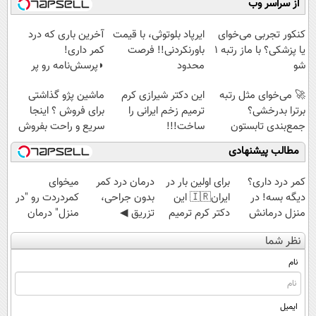
از سراسر وب
◗پرسش‌نامه◖
کن تا دیر نشده!
سبک و مقاوم |
آموزش رایگان
پرداخت قسطی
کنکور تجربی می‌خوای
ایرپاد بلوتوثی، با قیمت
آخرین باری که درد
یا پزشکی؟ با ماز رتبه 1
باورنکردنی!! فرصت
کمر داری!
شو
محدود
◗پرسش‌نامه رو پر
کن◖
🚀 می‌خوای مثل رتبه
این دکتر شیرازی کرم
ماشین پژو گذاشتی
برترا بدرخشی؟
ترمیم زخم ایرانی را
برای فروش ؟ اینجا
جمع‌بندی تابستون
ساخت!!!
سریع و راحت بفروش
رایگان ماز 📚
مطالب پیشنهادی
کمر درد داری؟
برای اولین بار در
درمان درد کمر
میخوای
دیگه بسه! در
ایران🇮🇷 این
بدون جراحی،
کمردردت رو "در
منزل درمانش
دکتر کرم ترمیم
تزریق ◀
منزل" درمان
کن
کننده 23 روزه
پرسش‌نامه رو پر
کنی؟ (◂فیلم +
نظر شما
(◀پرسش‌نامه)
ساخت!
کن ▶
◂پرسش‌نامه)
نام
ایمیل