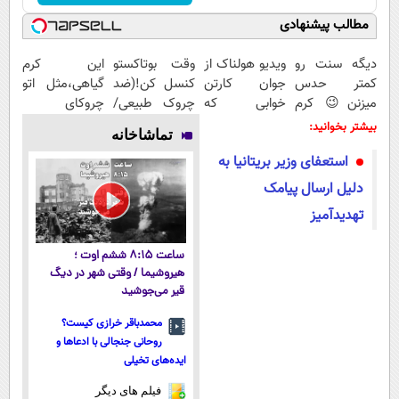
مطالب پیشنهادی
دیگه سنت رو
ویدیو هولناک از
وقت بوتاکستو
این کرم
کمتر حدس
جوان کارتن
کنسل کن!(ضد
گیاهی،مثل اتو
میزنن😉 کرم
خوابی که
چروک طبیعی/
چروکای
ضدچروک
میلیاردر شد.
بدون عوارض)
پوستتوصاف
بیشتر بخوانید:
تماشاخانه
گیاهی👈🏻
آموزش رایگان
میکنه!50%تخفیف
استعفای وزیر بریتانیا به
45%تخفیف
دلیل ارسال پیامک
تهدیدآمیز
ساعت ۸:۱۵ ششم اوت ؛
هیروشیما / وقتی شهر در دیگ
قیر می‌جوشید
محمدباقر خرازی کیست؟
روحانی جنجالی با ادعاها و
ایده‌های تخیلی
فیلم های دیگر