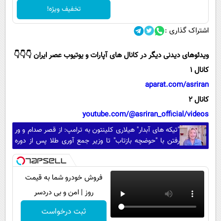
تخفیف ویژه!
اشتراک گذاری :
ویدئوهای دیدنی دیگر در کانال های آپارات و یوتیوب عصر ایران 👇👇👇
کانال 1
aparat.com/asriran
کانال 2
youtube.com/@asriran_official/videos
"تیکه های آبدار" هیلاری کلینتون به ترامپ: از قصر صدام و ور
رفتن با "حوضچه بازتاب" تا وزیر جمع آوری طلا پس از دوره
ترامپ!
فروش خودرو شما به قیمت
روز | امن و بی دردسر
ثبت درخواست