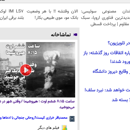
ندان مصنوعی سوئیسی:
الان وقتشه‼️ با هر وضعیت
IM LS7
دیدترین فناوری اروپا، سبک
بانک مو، موی طبیعی بکار!
بلند برقی ایران
مقاوم | پرداخت قسطی
تماشاخانه
در تلویزیون؟
ه اتفاقات روز گذشته: باز
رود شدند!
 وقایع دیروز دانشگاه
بت خواهد شد: نبرد سلف!
 بسته شد
ساعت ۸:۱۵ ششم اوت ؛ هیروشیما / وقتی شهر در
می‌جوشید
محمدباقر خرازی کیست؟روحانی جنجالی با ادعاها و 
فیلم های دیگر