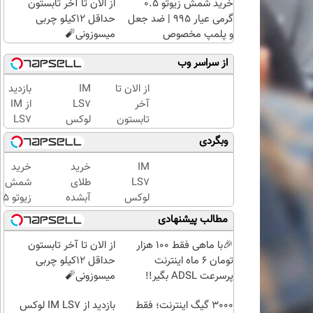
خرید شمش زیوتو ۰.۵
از الان تا آخر تابستون
گرمی عیار ۹۹۵ | ضد جعل
حداقل 12کیلو چربی
و پلمپ مخصوص
میسوزونی🧨
از سراسر وب
از الان تا
IM
بازدید
آخر
LS7
از IM
تابستون
لوکس
LS7
حداقل
ترین
لوکس
وبگردی
12کیلو
شاسی
ترین
چربی
بلند
شاسی
IM
خرید
خرید
میسوزونی
برقی
بلند
LS7
طلای
شمش
🧨
ایران
برقی
لوکس
آبشده
زیوتو 
ایران
ترین
حتی با
گرمی
مطالب پیشنهادی
در
شاسی
۱۰۰هزارتومان
عیار ۵
باشگاه
بلند
| ضد
🎉با ماهی فقط 100 هزار
از الان تا آخر تابستون
انقلاب
برقی
جعل و
تومان 6 ماه اینترنت
حداقل 12کیلو چربی
ایران
پلمپ
پرسرعت ADSL بگیر!!
میسوزونی🧨
مخصوص
3000 گیگ اینترنت؛ فقط
بازدید از IM LS7 لوکس