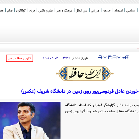
سیاسی
اقتصاد
جامعه
ورزشی
بین الملل
فرهنگ و هنر
علم و دانش
قرآن
گوناگون
فیلم
عصر 
های رهبری در شکل دادن به نظم ج
_
‍‍‍ پ
پ
تاریخ انتشار:
۱۳:۳۹ - ۰۳-۰۸-۱۴۰۱
‌گزارش خطا در خبر
 خوردن عادل فردوسی‌پور روی زمین در دانشگاه شریف (عکس)
ظهر امروز عادل فردوسی پور مجری محبوب برنامه 90 و گزارشگر فوتبال که استاد دانشگاه
انشگاه مقابل سلف حاضر شد و با آنها روی زمین