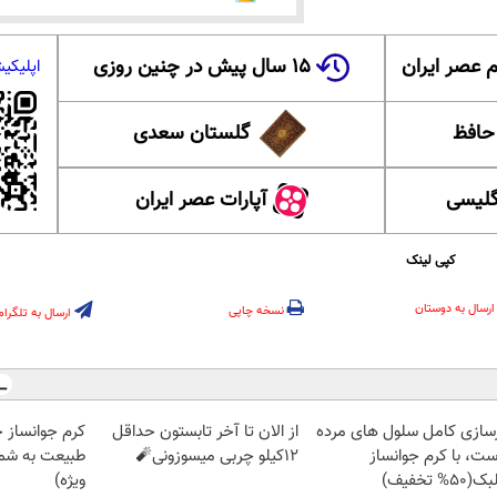
 عصر ایران
۱۵ سال پیش در چنین روزی
اپلیکی
 حافظ
گلستان سعدی
گلیسی
آپارات عصر ایران
کپی لینک
ارسال به دوستان
نسخه چاپی
ارسال به تلگرام
زسازی کامل سلول های مرده
از الان تا آخر تابستون حداقل
کرم جوانساز 
ست، با کرم جوانساز
12کیلو چربی میسوزونی🧨
طبیعت به شما
50% تخفیف)
ویژه)