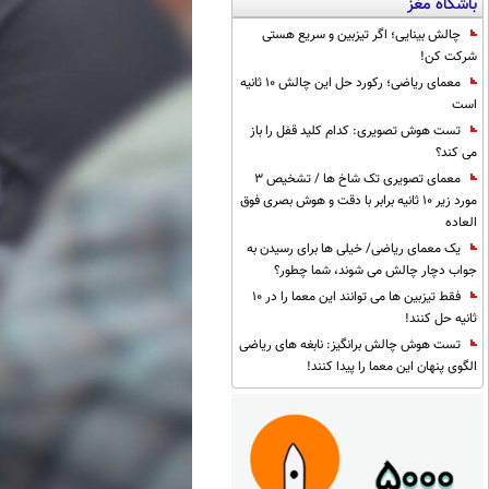
باشگاه مغز
چالش بینایی؛ اگر تیزبین و سریع هستی
شرکت کن!
معمای ریاضی؛ رکورد حل این چالش 10 ثانیه
است
تست هوش تصویری: کدام کلید قفل را باز
می کند؟
معمای تصویری تک شاخ ها / تشخیص 3
مورد زیر 10 ثانیه برابر با دقت و هوش بصری فوق
العاده
یک معمای ریاضی/ خیلی ها برای رسیدن به
جواب دچار چالش می شوند، شما چطور؟
فقط تیزبین ها می توانند این معما را در 10
ثانیه حل کنند!
تست هوش چالش برانگیز: نابغه های ریاضی
الگوی پنهان این معما را پیدا کنند!