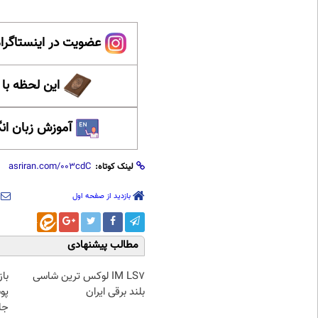
عضویت در اینستاگرام
این لحظه با
آموزش زبان ان
لینک کوتاه:
بازدید از صفحه اول
مطالب پیشنهادی
IM LS7 لوکس ترین شاسی
با
بلند برقی ایران
پو
جلبک(