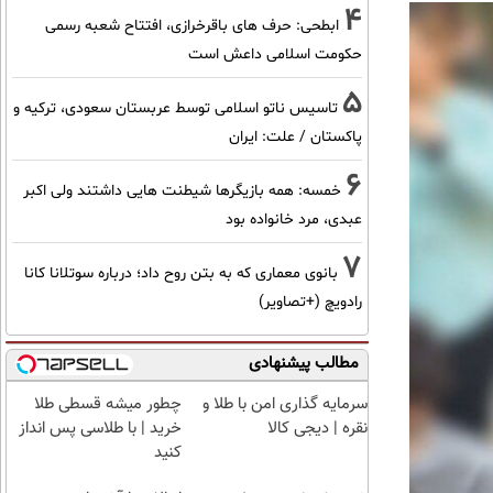
4
ابطحی: حرف های باقرخرازی، افتتاح شعبه رسمی
حکومت اسلامی داعش است
5
تاسیس ناتو اسلامی توسط عربستان سعودی، ترکیه و
پاکستان / علت: ایران
6
خمسه: همه بازیگرها شیطنت هایی داشتند ولی اکبر
عبدی، مرد خانواده بود
7
بانوی معماری که به بتن روح داد؛ درباره سوتلانا کانا
رادویچ (+تصاویر)
مطالب پیشنهادی
سرمایه گذاری امن با طلا و
چطور میشه قسطی طلا
نقره | دیجی کالا
خرید | با طلاسی پس انداز
کنید