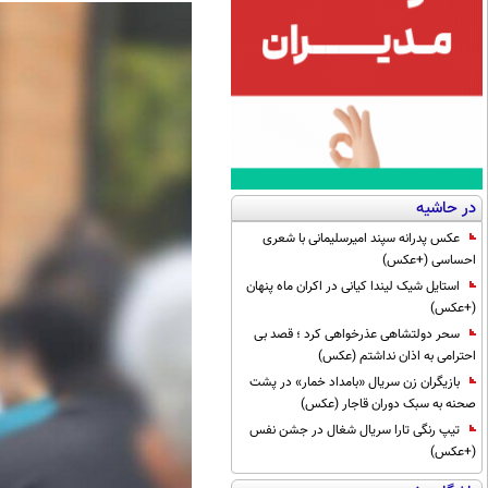
در حاشیه
عکس پدرانه سپند امیرسلیمانی با شعری
احساسی (+عکس)
استایل شیک لیندا کیانی در اکران ماه پنهان
(+عکس)
سحر دولتشاهی عذرخواهی کرد ؛ قصد بی
احترامی به اذان نداشتم (عکس)
بازیگران زن سریال «بامداد خمار» در پشت
صحنه به سبک دوران قاجار (عکس)
تیپ رنگی تارا سریال شغال در جشن نفس
(+عکس)