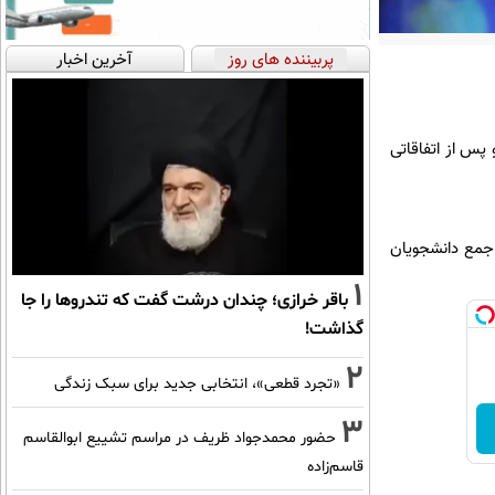
پربیننده های روز
آخرین اخبار
پس از اتفاقاتی
هم هست، در جمع دانشجویان
1
باقر خرازی؛ چندان درشت گفت که تندروها را جا
گذاشت!
2
«تجرد قطعی»، انتخابی جدید برای سبک زندگی
3
حضور محمدجواد ظریف در مراسم تشییع ابوالقاسم
قاسم‌زاده