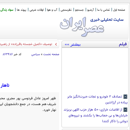
صفحه اول
تماس با ما
آرشیو
جستجو
نظرسنجی
آب و هوا
اوقات شرعی
پیوند ها
سواد زندگی
فیلم
بیشتر »»
توصیف «کمیل خجسته باقرزاده» از راهبرد
صفحه نخست
»
سیاسی
کد خبر
۸۶۳۴۸۶
ناهار
تصادف ۲ خودرو و نجات حیر‌ت‌انگیز عابر
پیاده در آرژانتین
شریف هم هست، در جمع دانشجویان این د
نهار خورد.
از افاضات خرازی: ۵۰ هزار حزب اللهی بریزند
خیابان‌ها و بی حجاب‌ها را بکشند و نیرو‌های
دولتی را ناکار کنند!