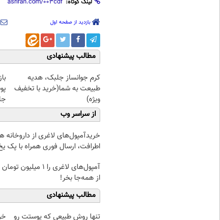
لینک کوتاه:
بازدید از صفحه اول
مطالب پیشنهادی
کرم جوانساز جلبک، هدیه
با
طبیعت به شما(خرید با تخفیف
پو
ویژه)
جلبک(
از سراسر وب
خریدآمپول‌های لاغری از داروخانه ه
اطرافت، ارسال فوری همراه با پک یخ
آمپول‌های لاغری را ۱ میلیون ت
از همه‌جا بخر!
مطالب پیشنهادی
تنها روش طبیعی که پوستت رو
خر