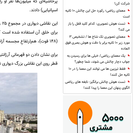
شرکت کن!
اسپانیایی) دادند.
معمای ریاضی؛ رکورد حل این چالش 10 ثانیه
است
تست هوش تصویری: کدام کلید قفل را باز
می کند؟
معمای تصویری تک شاخ ها / تشخیص 3
(۱۴۸ فوت)، هم‌ارتفاعِ مجسمه آزادی نیویورک است.
مورد زیر 10 ثانیه برابر با دقت و هوش بصری فوق
العاده
یک معمای ریاضی/ خیلی ها برای رسیدن به
جواب دچار چالش می شوند، شما چطور؟
قطر روی این نقاشی بزرگ دیواری
فقط تیزبین ها می توانند این معما را در 10
ثانیه حل کنند!
تست هوش چالش برانگیز: نابغه های ریاضی
الگوی پنهان این معما را پیدا کنند!