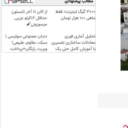
مطالب پیشنهادی
۱۰۰هزارتومان
طلای
هم
آب
میتونی
3000 گیگ اینترنت؛ فقط
از الان تا آخر تابستون
شده
طلا آبش
ماهی 100 هزار تومان
حداقل 12کیلو چربی
بگیر
بخری؟
میسوزونی🧨
تحلیل آماری فوری
دندان مصنوعی سوئیسی |
معادلات ساختاری تفسیری
سبک، مقاوم، طبیعی!
با آموزش کامل حتی یک
ویزیت رایگان+پرداخت
روزه !!
اقساطی😍