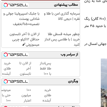
ام قرار می‌دادند آغاز شود و طرفدرنش به او لقب «D۱۰S» (به معنای خدا به زبان
مطالب پیشنهادی
سرمایه گذاری امن با طلا و
با جلبک اسپیرولینا جوانی و
این نقاشی دیواری در مجموع ۲۵ روز کاری برای تیمی متشکل از هفت هنرمند، کار به همراه داشته و از ۸۰۰ لیتر (۲۰۰ گالن) رنگ
نقره | دیجی کالا
شادابی پوستت
تضمینه50%تخفیف
برای خلق آن استفاده شده است که به گفته «مارتین رون» بزرگترین نقاشی دیواری مارادونا تا به امروز است که با حدود ۴۵ متر
چطور میشه قسطی طلا
از الان تا آخر تابستون
خرید | با طلاسی پس انداز
حداقل 12کیلو چربی
ن افتخار در جام جهانی امسال در
کنید
میسوزونی🧨
از سراسر وب
پس‌انداز
از الان تا
خرید
طلا فقط
آخر
طلای
با ۱۰۰
تابستون
آبشده
هزارتومان
حداقل
حتی با
وبگردی
(امن و
12کیلو
۱۰۰هزارتومان
راحت)
چربی
خرید
100
میدونست
میسوزونی
طلای
میلیون
حتی با
🧨
آبشده
اعتبار
۱۰۰
حتی با
خرید
هزارتوما