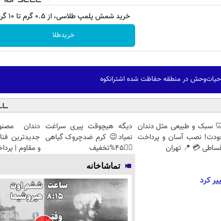
خرید شمش پلمپ طلاسی، از ۰.۵ گرم تا ۱۰ گرم
خریدطلا
ز حیات‌وحش در منطقه حفاظت شده اشترانکوه
 سبک و طبیعی مثل دندان
دیگه هیچوقت پیری سراغت
دندان مصنو
ودت! نصب آسان و پرداخت
نمیاد😉 کرم ضدچروک گیاهی
جدیدترین فنا
ساطی 💳 📍 تهران
👈🏻45%تخفیف
و مقاوم | پرد
تماشاخانه
یر کرد