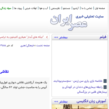
صفحه اول
تماس با ما
آرشیو
جستجو
نظرسنجی
آب و هوا
اوقات شرعی
پیوند ها
سواد زندگی
فیلم
بیشتر »»
"تیکه های آبدار" هیلاری کلینتون به ترامپ
صفحه نخست
»
فرهنگی/هنری
کد خبر
۶۳۵۱۵
نقاشی 
خلاصه بازی پاری سن ژرمن - منچستریونایتد
یک هنرمند آرژانتینی نقاشی دیواری غول‌پیک
آیرس را به مناسبت جشن تولد ۶۲ سالگی برنده جام جهانی، کشیده است.
رابطه بیماری‌های دندان در کودکی و
بیمار‌های قلبی در بزرگسالی
آموزش زبان انگلیسی
بیشتر »»