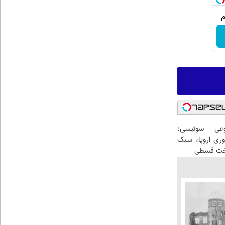
عی سوئیسی:
وری اروپا، سبک
اخت قسطی