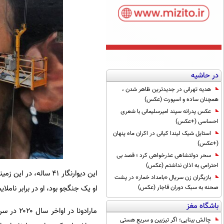
در حاشیه
هدیه تهرانی در جدیدترین ظاهر شدن ،
همچنان ساده و اسپورت (عکس)
عکس پدرانه سپند امیرسلیمانی با شعری
احساسی (+عکس)
استایل شیک لیندا کیانی در اکران ماه پنهان
(+عکس)
سحر دولتشاهی عذرخواهی کرد ؛ قصد بی
احترامی به اذان نداشتم (عکس)
این دیوارنگار ۴۱ سال
بازیگران زن سریال «بامداد خمار» در پشت
او یک جنگجو بود، او در برابر نامل
صحنه به سبک دوران قاجار (عکس)
باشگاه مغز
چالش بینایی؛ اگر تیزبین و سریع هستی