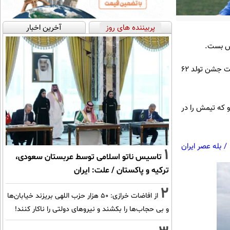
پربیننده های روز
آخرین اخبار
قش بست.
یک هنرمند آرژانتینی نقاشی دیواری غول‌پیکری از دیگو مارادونا، اسطوره فقید فوتبال در بوینوس آیرس را به مناسبت جشن تولد ۶۲
کسی از او که تیمش را در
/
بله عصر ایران
1
تاسیس ناتو اسلامی توسط عربستان سعودی،
ترکیه و پاکستان / علت: ایران
2
از افاضات خرازی: ۵۰ هزار حزب اللهی بریزند خیابان‌ها
و بی حجاب‌ها را بکشند و نیرو‌های دولتی را ناکار کنند!