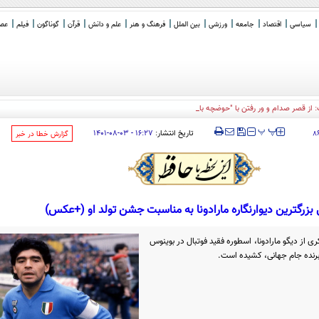
سیاسی
اقتصاد
جامعه
ورزشی
بین الملل
فرهنگ و هنر
علم و دانش
قرآن
گوناگون
فیلم
عصر 
: از قصر صدام و ور رفتن با "حوضچه بازتاب" تا وزیر جمع آوری طلا
_
‍‍‍ پ
پ
تاریخ انتشار:
۱۶:۲۷ - ۰۳-۰۸-۱۴۰۱
۸
‌گزارش خطا در خبر
بزرگترین دیوارنگاره مارادونا به مناسبت جشن تولد او (+عکس)
ری از دیگو مارادونا، اسطوره فقید فوتبال در بوینوس