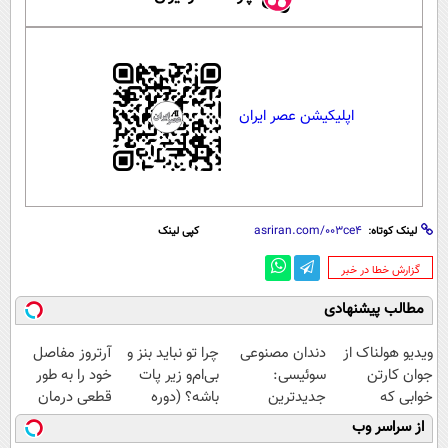
اپلیکیشن عصر ایران
لینک کوتاه:
کپی لینک
‌گزارش خطا در خبر
مطالب پیشنهادی
ویدیو هولناک از
دندان مصنوعی
چرا تو نباید بنز و
آرتروز مفاصل
جوان کارتن
سوئیسی:
بی‌ام‌و زیر پات
خود را به طور
خوابی که
جدیدترین
باشه؟ (دوره
قطعی درمان
میلیاردر شد.
فناوری اروپا،
رایگان درآمد
کنید!
از سراسر وب
آموزش رایگان
سبک و مقاوم |
میلیاردی)
◗پرسش‌نامه◖