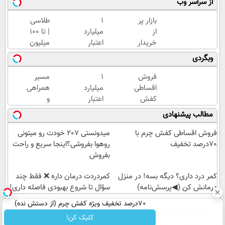
از سراسر وب
بازار پر
۱
طلاسی
از
میلیارد
| تا 100
خریدار
اعتبار
میلیون
جک
خرید
وام
وبگردی
S3 /
طلا |
آنی
ماشینتو
بدون
خرید
فروش
۱
مسیر
به
ضامن
طلا💰
اقساطی
میلیارد
همراهی
راحتی
و چک
ثبت
کفش
اعتبار
و
بفروش
نام
چرم با
خرید
گزارش
مطالب پیشنهادی
کن!
70درصد
طلا |
عملکرد
تخفیف
بدون
گروه
فروش اقساطی کفش چرم با
میدونستی 207 خودت رو میتونی
ضامن
اسنپ
70درصد تخفیف
روهوا بفروشی؟اینجا سریع و راحت
و چک
در
بفروش
۱۴۰۴
کمر درد داری؟ دیگه بسه! در منزل
‌کمردردت درمان داره ❌ فقط چند
درمانش کن (◀پرسش‌نامه)
سؤال تا شروع بهبودی فاصله‌ داری!
70درصد تخفیف ویژه کفش چرم (از دستش نده)
صفحه اول
فیلم
عصر ایران۲
درباره عصرایران
تماس با ما
آرشیو
جستجو
کلیک کن!