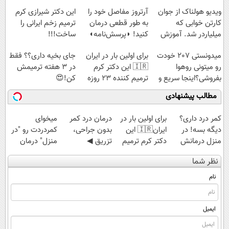
پرداخت قسطی
ویدیو هولناک از جوان
آرتروز مفاصل خود را
این دکتر شیرازی کرم
کارتن خوابی که
به طور قطعی درمان
ترمیم زخم ایرانی را
میلیاردر شد. آموزش
کنید! ◗پرسش‌نامه◖
ساخت!!!
رایگان
میدونستی 207 خودت
برای اولین بار در ایران
جای بخیه داری؟؟ فقط
رو میتونی روهوا
🇮🇷 این دکتر کرم
در 3 هفته ترمیمش
بفروشی؟اینجا سریع و
ترمیم کننده 23 روزه
کن!😍
راحت بفروش
ساخت!
مطالب پیشنهادی
کمر درد داری؟
برای اولین بار در
درمان درد کمر
میخوای
دیگه بسه! در
ایران🇮🇷 این
بدون جراحی،
کمردردت رو "در
منزل درمانش
دکتر کرم ترمیم
تزریق ◀
منزل" درمان
کن
کننده 23 روزه
پرسش‌نامه رو پر
کنی؟ (◂فیلم +
نظر شما
(◀پرسش‌نامه)
ساخت!
کن ▶
◂پرسش‌نامه)
نام
ایمیل