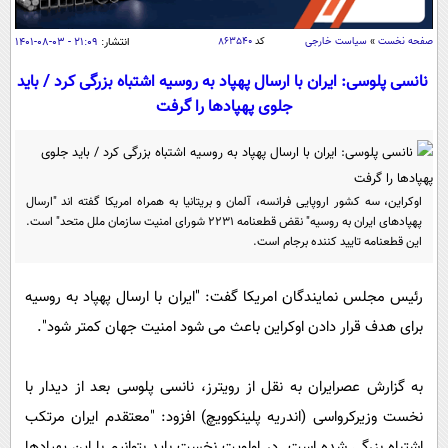
سیاسی
اقتصاد
صفحه نخست
»
سیاست خارجی
کد
۸۶۳۵۴۰
انتشار:
۲۱:۰۹ - ۰۳-۰۸-۱۴۰۱
جامعه
اقتصادی
نانسی پلوسی: ایران با ارسال پهپاد به روسیه اشتباه بزرگی کرد / باید
جلوی پهپادها را گرفت
ورزشی
اجتماعی
خودرو
بین الملل
حوادث
فرهنگ و هنر
سیاست خارجی
سلامت
اوکراین، سه کشور اروپایی فرانسه، آلمان و بریتانیا به همراه امریکا گفته اند "ارسال
علم و دانش
یک برش دانایی
پهپادهای ایران به روسیه" نقض قطعنامه 2231 شورای امنیت سازمان ملل متحد" است.
این قطعنامه تایید کننده برجام است.
قرآن
فناوری و It
محیط زیست
گوناگون
علمی
سفر و تفریح
رئیس مجلس نمایندگان امریکا گفت: "ایران با ارسال پهپاد به روسیه
فیلم
سرگرمی
اخبار کریپتو
برای هدف قرار دادن اوکراین باعث می شود امنیت جهان کمتر شود".
عصر ایران 2
اقتصاد
باشگاه مغز
آموزش زبان
خواندنی ها و دیدنی ها
ورزش
به گزارش عصرایران به نقل از رویترز، نانسی پلوسی بعد از دیدار با
مجله تصویری سلاح
نخست وزیرکرواسی (اندریه پلینکوویچ) افزود: "معتقدم ایران مرتکب
داستان کوتاه
سیاست
اشتباه بزرگی شده است. در اولویت نخست باید بتوانیم با این پهپادها