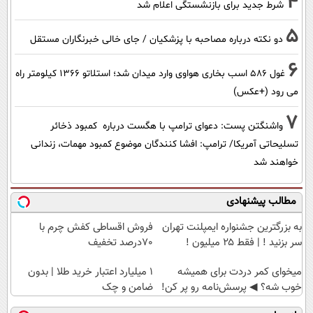
4
شرط جدید برای بازنشستگی اعلام شد
5
دو نکته درباره مصاحبه با پزشکیان / جای خالی خبرنگاران مستقل
6
غول 586 اسب بخاری هواوی وارد میدان شد؛ استلاتو 1366 کیلومتر راه
می رود (+عکس)
7
واشنگتن پست: دعوای ترامپ با هگست درباره کمبود ذخائر
تسلیحاتی آمریکا/ ترامپ: افشا کنندگان موضوع کمبود مهمات، زندانی
خواهند شد
مطالب پیشنهادی
به بزرگترین جشنواره ایمپلنت تهران
فروش اقساطی کفش چرم با
سر بزنید ! | فقط ۲۵ میلیون !
70درصد تخفیف
میخوای کمر دردت برای همیشه
۱ میلیارد اعتبار خرید طلا | بدون
خوب شه؟ ◀ پرسش‌نامه رو پر کن!
ضامن و چک