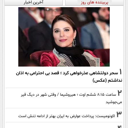
پربیننده های روز
آخرین اخبار
1
سحر دولتشاهی عذرخواهی کرد ؛ قصد بی احترامی به اذان
نداشتم (عکس)
2
ساعت ۸:۱۵ ششم اوت ؛ هیروشیما / وقتی شهر در دیگ قیر
می‌جوشید
3
اکونومیست: پرداخت عوارض به ایران بهتر از ادامه تنش است