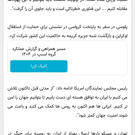
پیامک
سرگرمی
مقابله کنیم ... این فناوری خطرناکی است و باید جلوی آن را گرفت".
روانشناسی
فناوری
آشپزی
گوناگون
پلوسی در سفر به پایتخت کرواسی در نشستی برای حمایت از استقلال
اوکراین و بازگشت شبه جزیره کریمه به حاکمیت این کشور شرکت کرد.
دانلود
حوادث
محیط زیست
مسیر همراهی و گزارش عملکرد
گروه اسنپ در ۱۴۰۴
سلامت
کلیک کن!
فرهنگی
بین الملل
رئیس مجلس نمایندگان امریکا ادامه داد: "از مدتی قبل تاکنون تلاش
اجتماعی
می کنیم با ایران به توافق هسته ای دست یابیم تا بتوانیم جهان را امن
حیات وحش
تر کنیم. ایرانی ها هم اکنون به روس ها کمک می کنند و باعث می
سیاست خارجی
شوند امنیت جهان کمتر شود".
تهران و مسکو بارها ارسال پهپاد از ایران به روسیه برای جنگ در