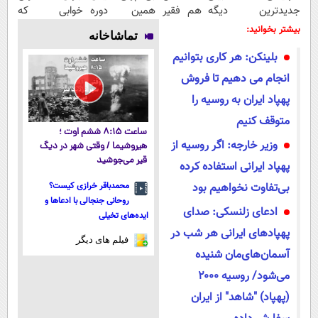
جدیدترین
دیگه هم فقیر
همین دوره
خوابی که
فناوری اروپا،
می‌مونی! همین
رایگان کافیه!
میلیاردر شد.
بیشتر بخوانید:
تماشاخانه
سبک و مقاوم |
الان ثبت نام
(شمارتو وارد
آموزش رایگان
بلینکن: هر کاری بتوانیم
پرداخت قسطی
کن
کن)
انجام می دهیم تا فروش
پهپاد ایران به روسیه را
متوقف کنیم
ساعت ۸:۱۵ ششم اوت ؛
وزیر خارجه: اگر روسیه از
هیروشیما / وقتی شهر در دیگ
قیر می‌جوشید
پهپاد ایرانی استفاده کرده
بی‌تفاوت نخواهیم بود
محمدباقر خرازی کیست؟
روحانی جنجالی با ادعاها و
ادعای زلنسکی: صدای
ایده‌های تخیلی
پهپادهای ایرانی هر شب در
فیلم های دیگر
آسمان‌های‌مان شنیده
می‌شود/ روسیه ۲۰۰۰
(پهپاد) "شاهد" از ایران