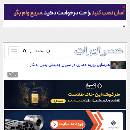
باز
نسخه اصلی
و
صفحه اول
هنرنمایی روزبه حصاری در سریال جدیدش بدون بدلکار
بسته
تماس با ما
کردن
آرشیو
منو
جستجو
نظرسنجی
آب و هوا
اوقات شرعی
پیوند ها
سواد زندگی