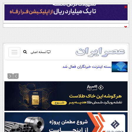
باز
نسخه اصلی
و
صفحه اول
بسته اینترنت خبرنگاران فعال شد
بسته
تماس با ما
کردن
آرشیو
منو
جستجو
نظرسنجی
آب و هوا
اوقات شرعی
پیوند ها
سواد زندگی