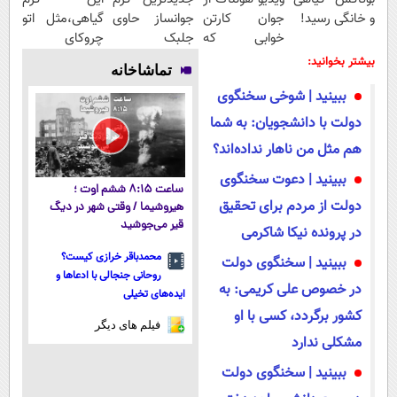
و خانگی رسید!
جوان کارتن
جوانساز حاوی
گیاهی،مثل اتو
خوابی که
جلبک
چروکای
میلیاردر شد.
اسپیرولینا!(
پوستتوصاف
بیشتر بخوانید:
تماشاخانه
آموزش رایگان
لینک خرید با
میکنه!50%تخفیف
ببینید | شوخی سخنگوی
تخفیف ویژه)
دولت با دانشجویان: به شما
هم مثل من ناهار نداده‌اند؟
ببینید | دعوت سخنگوی
ساعت ۸:۱۵ ششم اوت ؛
دولت از مردم برای تحقیق
هیروشیما / وقتی شهر در دیگ
قیر می‌جوشید
در پرونده نیکا شاکرمی
محمدباقر خرازی کیست؟
ببینید | سخنگوی دولت
روحانی جنجالی با ادعاها و
در خصوص علی کریمی: به
ایده‌های تخیلی
کشور برگردد، کسی با او
فیلم های دیگر
مشکلی ندارد
ببینید | سخنگوی دولت