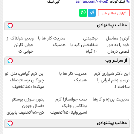
لینک کوتاه:
کپی لینک
‌گزارش خطا در خبر
مطالب پیشنهادی
آرتروز مفاصل
نوشیدنی
مدریت کار ها با
ویدیو هولناک از
خود را به طور
شفابخش کبد با
همتیک
جوان کارتن
قطعی درمان
10 گیاه
خوابی که
کنید!
موثر(تخفیف تا
میلیاردر شد.
از سراسر وب
◗پرسش‌نامه◖
امشب)
آموزش رایگان
این دکتر شیرازی کرم
مدریت کار ها با
این کرم گیاهی،مثل اتو
ترمیم زخم ایرانی را
همتیک
چروکای پوستتوصاف
ساخت!!!
میکنه!50%تخفیف
مدیریت پروژه و کارها
بمب جوانساز! کرم
بدون سوزن پوستتو
بوتاکس جلبک
10سال جوون
اسپیرولینا50%تخفیف
کن50%تخفیف پاییزی
مطالب پیشنهادی