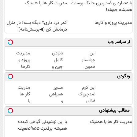
با عصاره ی ضد پیری جلبک پوستت
مدریت کار ها با همتیک
همیشه جوونه!
مدیریت پروژه و کارها
کمر درد داری؟ دیگه بسه! در منزل
درمانش کن (◀پرسش‌نامه)
از سراسر وب
این
نابودی
مدیریت
جوانساز
کامل
پروژه و
همون
چین و
کارها
جلسه‌ی
چروک
وبگردی
اول
با کرم
پوستتو
آلمانی۴۰٪تخفیف
این کرم
مسیر
مدریت
جوونتر
ضدچروک
همراهی
کار ها
می‌کنه
غذای
و
با
✨ 2
پوستت
گزارش
همتیک
مطالب پیشنهادی
سال
رو تامین
عملکرد
ماندگاری
میکنه
گروه
مدریت کار ها با همتیک
با این نوشیدنی گیاهی کبدت
داره
(خرید با
اسنپ
همیشه پرقدرته55%تخفیف
40%تخفیف)
در