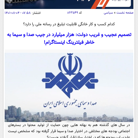
سیاسی
اقتصاد
صفحه نخست
»
سیاسی
کد
۸۶۳۵۴۹
انتشار:
۰۷:۵۸ - ۰۴-۰۸-۱۴۰۱
جامعه
اقتصادی
کدام کسب و کار خانگی قابلیت تبلیغ در رسانه ملی را دارد؟
ورزشی
اجتماعی
تصمیم عجیب و غریب دولت: هزار میلیارد در جیب صدا و سیما به
خودرو
خاطر فیلترینگ اینستاگرام!
بین الملل
حوادث
فرهنگ و هنر
سیاست خارجی
سلامت
علم و دانش
یک برش دانایی
قرآن
فناوری و It
محیط زیست
گوناگون
علمی
سفر و تفریح
فیلم
سرگرمی
اخبار کریپتو
عصر ایران 2
اقتصاد
باشگاه مغز
آموزش زبان
خواندنی ها و دیدنی ها
ورزش
مجله تصویری سلاح
در سال های گذشته هم به بهانه هایی چون حمایت از تولید محتوا در بسترهای
داستان کوتاه
سیاست
اجتماعی بودجه های مختلفی در اختیار صدا و سیما قرار گرفته بود که مشخص نیست
عایدی این بودجه ها که در اختیار ساترا قرار گرفتند چیست؟