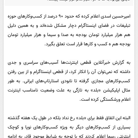
پیامک
سرگرمی
روانشناسی
فناوری
امیرحسین اسدی اعلام کرده که حدود ۹۰ درصد از کسب‌وکارهای حوزه
تبلیغات در فضای اینستاگرام دچار مشکل شده‌اند و به همین دلیل
آشپزی
گوناگون
هم هزار میلیارد تومان بودجه به صدا و سیما و هزار میلیارد تومان
دانلود
حوادث
بودجه هم ه کسب و کارها قرار است تعلق بگیرد.
محیط زیست
سلامت
به گزارش خبرآنلاین قطعی اینترنت‌ها آسیب‌های سراسری و جدی
داشته که نمی‌توان آن را انکار کرد، از قطعی اینستاگرام و از بین رفتن
فرهنگی
کسب‌وکارهای مجازی گرفته تا نابودی استارتاپ‌های ایرانی. به طور
بین الملل
مثال اپلیکیشن «بلد» به تازگی به علت وضعیت نامناسب اینترنت
اجتماعی
اعلام ورشکستگی کرده است.
حیات وحش
سیاست خارجی
البته این اتفاق فقط برای «بلد» رخ نداد بلکه در طول یک هفته گذشته
بسیاری از کسب‌وکارهای دیگر به ویژه کسب‌وکارهای نوپا و کوچک
اینترنتی رسما اعلام کردند که با توجه به شرایط موجود قادر به ادامه