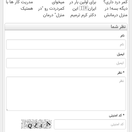
کمر درد داری؟
برای اولین بار در
میخوای
مدریت کار ها با
دیگه بسه! در
ایران🇮🇷 این
کمردردت رو "در
همتیک
منزل درمانش
دکتر کرم ترمیم
منزل" درمان
کن
کننده 23 روزه
کنی؟ (◂فیلم +
نظر شما
(◀پرسش‌نامه)
ساخت!
◂پرسش‌نامه)
نام
ایمیل
* نظر
* کد امنیتی