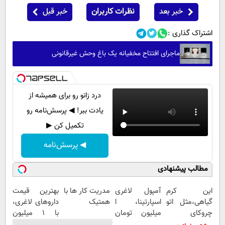
خبر بعد
نظرات کاربران
خبر قبل
اشتراک گذاری :
ماجرای افتتاح مخفیانه یک باغ وحش غیرقانونی
درد زانو رو برای همیشه از
یادت ببر! ◀ پرسش‌نامه رو
تکمیل کن ▶
◀ پرسش‌نامه
مطالب پیشنهادی
این کرم
آمپول لاغری
مدریت کار ها با
بهترین قیمت
گیاهی،مثل اتو
اسپارتینا، ا
همتیک
داروهای لاغری،
چروکای
میلیون تومان
با ۱ میلیون
پوستتوصاف
ارزان‌تر از
تخفیف و ارسال