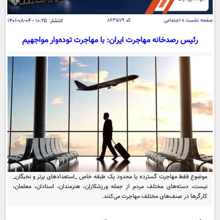
سیاسی
اقتصاد
صفحه نخست
»
اجتماعی
کد
۸۶۳۵۷۹
انتشار:
۱۰:۲۵ - ۰۴-۰۸-۱۴۰۱
جامعه
اقتصادی
رئیس رصدخانه مهاجرت ایران: با مهاجرت توده‌وار مواجهیم
ورزشی
اجتماعی
خودرو
بین الملل
حوادث
فرهنگ و هنر
سیاست خارجی
سلامت
علم و دانش
یک برش دانایی
قرآن
فناوری و It
محیط زیست
گوناگون
علمی
سفر و تفریح
فیلم
سرگرمی
اخبار کریپتو
عصر ایران 2
اقتصاد
باشگاه مغز
موضوع فقط مهاجرت گسترده یا محدود یک طبقه خاص _استعداد‌های برتر و نخبگان_
آموزش زبان
نیست، دسته‌های مختلف مردم از جمله ورزشکاران، هنرمندان، استادان، معلمان،
خواندنی ها و دیدنی ها
ورزش
مجله تصویری سلاح
کارگر‌ها در صنف‌های مختلف مهاجرت می‌کنند.
داستان کوتاه
سیاست