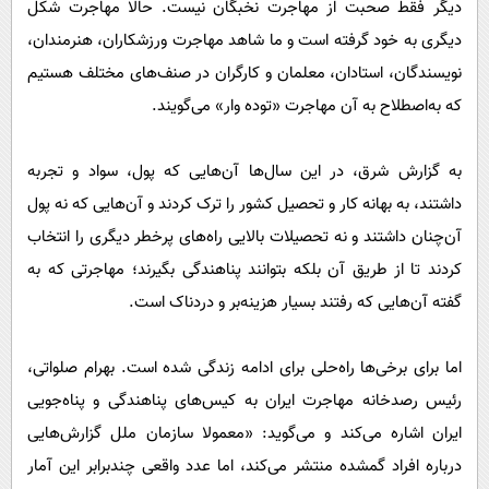
دیگر فقط صحبت از مهاجرت نخبگان نیست. حالا مهاجرت شکل
پیامک
سرگرمی
دیگری به خود گرفته است و ما شاهد مهاجرت ورزشکاران، هنرمندان،
روانشناسی
فناوری
نویسندگان، استادان، معلمان و کارگران در صنف‌های مختلف هستیم
آشپزی
گوناگون
که به‌اصطلاح به آن مهاجرت «توده وار» می‌گویند.
دانلود
حوادث
به گزارش شرق، در این سال‌ها آن‌هایی که پول، سواد و تجربه
محیط زیست
داشتند، به بهانه کار و تحصیل کشور را ترک کردند و آن‌هایی که نه پول
سلامت
آن‌چنان داشتند و نه تحصیلات بالایی راه‌های پرخطر دیگری را انتخاب
فرهنگی
کردند تا از طریق آن بلکه بتوانند پناهندگی بگیرند؛ مهاجرتی که به
بین الملل
گفته آن‌هایی که رفتند بسیار هزینه‌بر و دردناک است.
اجتماعی
اما برای برخی‌ها راه‌حلی برای ادامه زندگی شده است. بهرام صلواتی،
حیات وحش
رئیس رصدخانه مهاجرت ایران به کیس‌های پناهندگی و پناه‌جویی
سیاست خارجی
ایران اشاره می‌کند و می‌گوید: «معمولا سازمان ملل گزارش‌هایی
درباره افراد گمشده منتشر می‌کند، اما عدد واقعی چند‌برابر این آمار