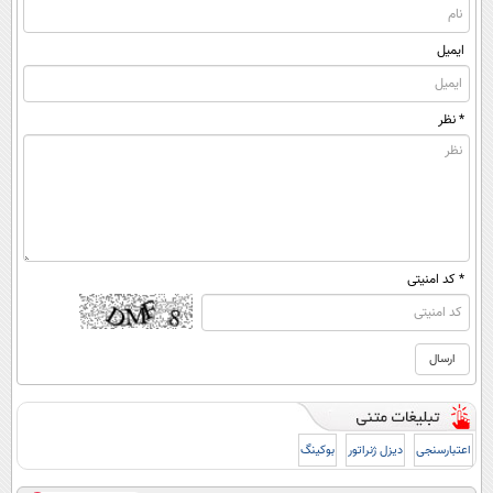
ایمیل
* نظر
* کد امنیتی
اعتبارسنجی
دیزل ژنراتور
بوکینگ