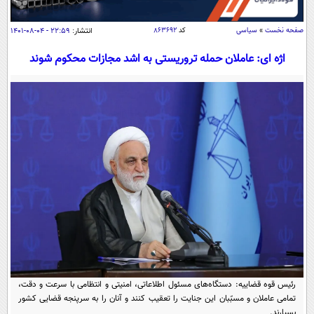
سیاسی
اقتصاد
صفحه نخست
»
سیاسی
کد
۸۶۳۶۹۲
انتشار:
۲۲:۵۹ - ۰۴-۰۸-۱۴۰۱
جامعه
اقتصادی
اژه ای: عاملان حمله تروریستی به اشد مجازات محکوم شوند
ورزشی
اجتماعی
خودرو
بین الملل
حوادث
فرهنگ و هنر
سیاست خارجی
سلامت
علم و دانش
یک برش دانایی
قرآن
فناوری و It
محیط زیست
گوناگون
علمی
سفر و تفریح
فیلم
سرگرمی
اخبار کریپتو
عصر ایران 2
اقتصاد
باشگاه مغز
آموزش زبان
خواندنی ها و دیدنی ها
ورزش
مجله تصویری سلاح
رئیس قوه قضاییه: دستگاه‌های مسئول اطلاعاتی، امنیتی و انتظامی با سرعت و دقت،
داستان کوتاه
سیاست
تمامی عاملان و مسبّبان این جنایت را تعقیب کنند و آنان را به سرپنجه‌ قضایی کشور
بسپارند.