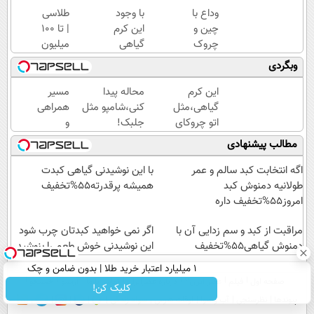
وداع با
با وجود
طلاسی
چین و
این کرم
| تا 100
چروک
گیاهی
میلیون
های
دیگه
وام
وبگردی
سطحی و
دور
آنی
عمقی
بوتاکس
خرید
این کرم
محاله پیدا
مسیر
پوست...
خط
طلا💰
گیاهی،مثل
کنی،شامپو مثل
همراهی
قرمز
ثبت
اتو چروکای
جلبک!
و
بکش!
نام
پوستتوصاف
ضدریزش+رویش
گزارش
مطالب پیشنهادی
کن!
میکنه!50%تخفیف
مجدد40%تخفیف
عملکرد
گروه
اگه انتخابت کبد سالم و عمر
با این نوشیدنی گیاهی کبدت
اسنپ
طولانیه دمنوش کبد
همیشه پرقدرته55%تخفیف
در
امروز55%تخفیف داره
۱۴۰۴
مراقبت از کبد و سم زدایی آن با
اگر نمی خواهید کبدتان چرب شود
دمنوش گیاهی55%تخفیف
این نوشیدنی خوش طعم را بنوشید
۱ میلیارد اعتبار خرید طلا | بدون ضامن و چک
صفحه اول
فیلم
عصر ایران۲
درباره عصرایران
تماس با ما
آرشیو
جستجو
کلیک کن!
پیوندها
نظرسنجی
آب و هوا
اوقات شرعی
سواد زندگی