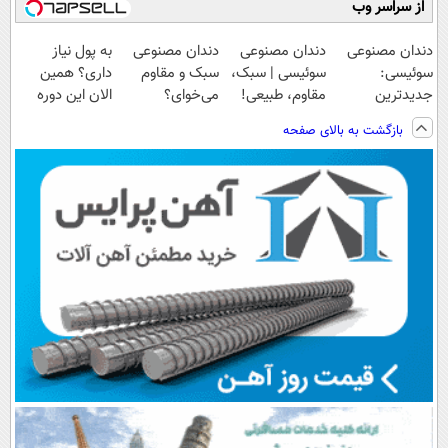
از سراسر وب
دندان مصنوعی
دندان مصنوعی
دندان مصنوعی
به پول نیاز
سوئیسی:
سوئیسی | سبک،
سبک و مقاوم
داری؟ همین
جدیدترین
مقاوم، طبیعی!
می‌خوای؟
الان این دوره
فناوری اروپا،
ویزیت
پرداخت اقساطی
رایگان رو شرکت
بازگشت به بالای صفحه
سبک و مقاوم |
رایگان+پرداخت
هم داریم!😍 |
کن تا دیر نشده!
پرداخت قسطی
اقساطی😍
📍تهران