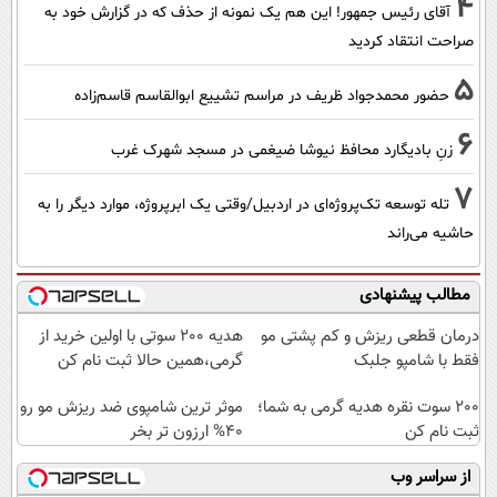
4
آقای رئیس جمهور! این هم یک نمونه از حذف که در گزارش خود به
صراحت انتقاد کردید
5
حضور محمدجواد ظریف در مراسم تشییع ابوالقاسم قاسم‌زاده
6
زنِ بادیگارد محافظ نیوشا ضیغمی در مسجد شهرک غرب
7
تله توسعه تک‌پروژه‌ای در اردبیل/وقتی یک ابرپروژه، موارد دیگر را به
حاشیه می‌راند
مطالب پیشنهادی
درمان قطعی ریزش و کم پشتی مو
هدیه 200 سوتی با اولین خرید از
فقط با شامپو جلبک
گرمی،همین حالا ثبت نام کن
200 سوت نقره هدیه گرمی به شما؛
موثر ترین شامپوی ضد ریزش مو رو
ثبت نام کن
40% ارزون تر بخر
از سراسر وب