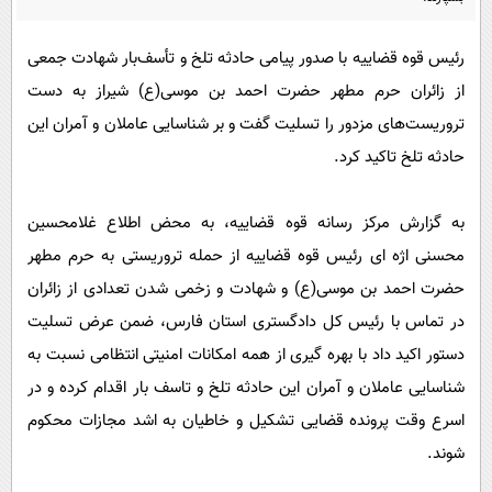
پیامک
سرگرمی
روانشناسی
فناوری
رئیس قوه قضاییه با صدور پیامی حادثه‌ تلخ و تأسف‌بار شهادت جمعی
از زائران حرم مطهر حضرت احمد بن موسی(ع) شیراز به دست
آشپزی
گوناگون
تروریست‌های مزدور را تسلیت گفت و بر شناسایی عاملان و آمران این
دانلود
حوادث
حادثه تلخ تاکید کرد.
محیط زیست
سلامت
به گزارش مرکز رسانه قوه قضاییه، به محض اطلاع غلامحسین
محسنی اژه ای رئیس قوه قضاییه از حمله تروریستی به حرم مطهر
فرهنگی
حضرت احمد بن موسی(ع) و شهادت و زخمی شدن تعدادی از زائران
بین الملل
در تماس با رئیس کل دادگستری استان فارس، ضمن عرض تسلیت
اجتماعی
دستور اکید داد با بهره گیری از همه امکانات امنیتی انتظامی نسبت به
حیات وحش
شناسایی عاملان و آمران این حادثه تلخ و تاسف بار اقدام کرده و در
سیاست خارجی
اسرع وقت پرونده قضایی تشکیل و خاطیان به اشد مجازات محکوم
شوند.