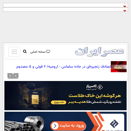
باز
نسخه اصلی
و
صفحه اول
تصادف زنجیره‌ای در جاده سلماس - ارومیه/ ۶ فوتی و ۵ مصدوم
بسته
تماس با ما
کردن
آرشیو
منو
جستجو
نظرسنجی
آب و هوا
اوقات شرعی
پیوند ها
سواد زندگی