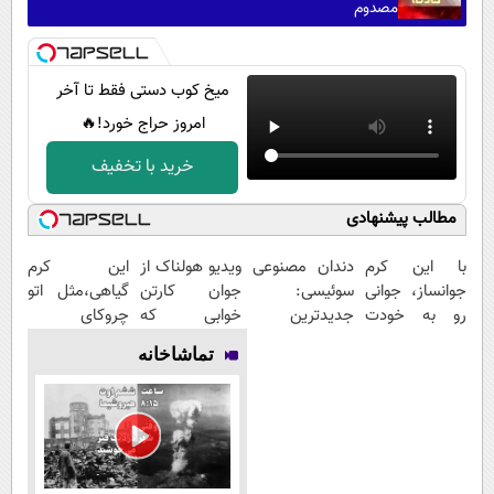
مصدوم
میخ کوب دستی فقط تا آخر
امروز حراج خورد!🔥
خرید با تخفیف
مطالب پیشنهادی
با این کرم
دندان مصنوعی
ویدیو هولناک از
این کرم
جوانساز، جوانی
سوئیسی:
جوان کارتن
گیاهی،مثل اتو
رو به خودت
جدیدترین
خوابی که
چروکای
برگردون(50%
فناوری اروپا،
میلیاردر شد.
پوستتوصاف
تماشاخانه
تخفیف)
سبک و مقاوم |
آموزش رایگان
میکنه!50%تخفیف
پرداخت قسطی