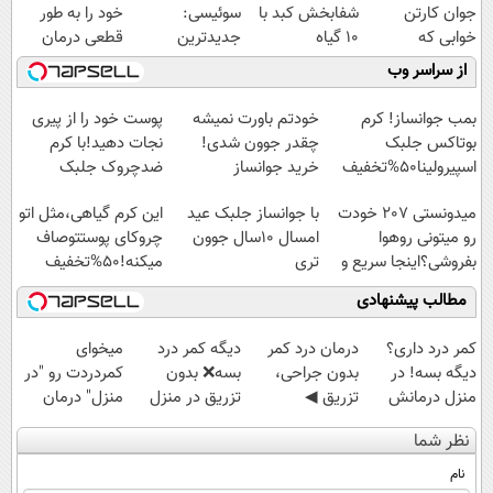
جوان کارتن
شفابخش کبد با
سوئیسی:
خود را به طور
خوابی که
10 گیاه
جدیدترین
قطعی درمان
میلیاردر شد.
موثر(تخفیف تا
فناوری اروپا،
کنید!
از سراسر وب
آموزش رایگان
امشب)
سبک و مقاوم |
◗پرسش‌نامه◖
پرداخت قسطی
بمب جوانساز! کرم
خودتم باورت نمیشه
پوست خود را از پیری
بوتاکس جلبک
چقدر جوون شدی!
نجات دهید!با کرم
اسپیرولینا50%تخفیف
خرید جوانساز
ضدچروک جلبک
اسپیرولینا با تخفیف
میدونستی 207 خودت
با جوانساز جلبک عید
این کرم گیاهی،مثل اتو
ویژه
رو میتونی روهوا
امسال ۱۰سال جوون
چروکای پوستتوصاف
بفروشی؟اینجا سریع و
تری
میکنه!50%تخفیف
راحت بفروش
مطالب پیشنهادی
کمر درد داری؟
درمان درد کمر
دیگه کمر درد
میخوای
دیگه بسه! در
بدون جراحی،
بسه❌ بدون
کمردردت رو "در
منزل درمانش
تزریق ◀
تزریق در منزل
منزل" درمان
کن
پرسش‌نامه رو پر
درمانش کن✅
کنی؟ (◂فیلم +
نظر شما
(◀پرسش‌نامه)
کن ▶
◀پرسش‌نامه پر
◂پرسش‌نامه)
کن▶
نام