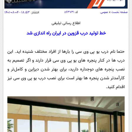
سیاسی
اقتصاد
صفحه نخست
»
عمومی
کد
۸۶۳۷۳۱
انتشار:
۱۸:۵۳ - ۰۴-۰۸-۱۴۰۱
جامعه
اقتصادی
اطلاع رسانی تبلیغی
ورزشی
اجتماعی
خط تولید درب قزوین در ایران راه اندازی شد
خودرو
بین الملل
حوادث
حتما نام درب یو پی وی سی را بارها از افراد مختلف شنیده ‌اید. این
فرهنگ و هنر
سیاست خارجی
سلامت
درب‌ ها در کنار پنجره ‌های یو پی وی سی قرار دارند و اگر تصمیم به
علم و دانش
یک برش دانایی
نصب پنجره‌ های دوجداره دارید، برای بهتر شدن دیزاین و کامل‌تر و
قرآن
فناوری و It
محیط زیست
کارآمدتر شدن پنجره ها بهتر است برای نصب درب‌ یو پی وی سی نیز
گوناگون
علمی
اقدام کنید.
سفر و تفریح
فیلم
سرگرمی
اخبار کریپتو
عصر ایران 2
اقتصاد
باشگاه مغز
آموزش زبان
خواندنی ها و دیدنی ها
ورزش
مجله تصویری سلاح
داستان کوتاه
سیاست