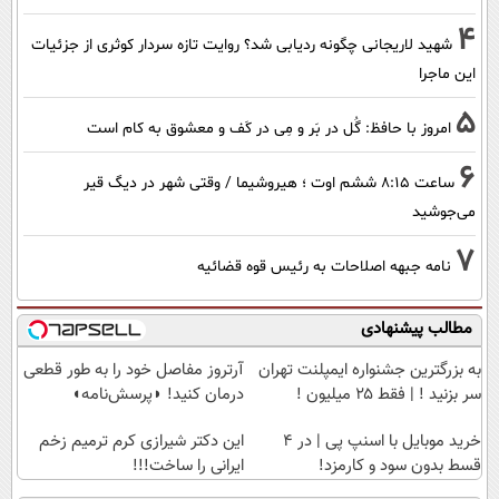
4
شهید لاریجانی چگونه ردیابی شد؟ روایت تازه سردار کوثری از جزئیات
این ماجرا
5
امروز با حافظ: گُل در بَر و مِی در کَف و معشوق به کام است
6
ساعت ۸:۱۵ ششم اوت ؛ هیروشیما / وقتی شهر در دیگ قیر
می‌جوشید
7
نامه جبهه اصلاحات به رئیس قوه قضائیه
مطالب پیشنهادی
به بزرگترین جشنواره ایمپلنت تهران
آرتروز مفاصل خود را به طور قطعی
سر بزنید ! | فقط ۲۵ میلیون !
درمان کنید! ◗پرسش‌نامه◖
خرید موبایل با اسنپ پی | در ۴
این دکتر شیرازی کرم ترمیم زخم
قسط بدون سود و کارمزد!
ایرانی را ساخت!!!