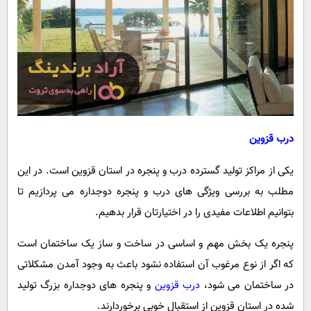
پیامک
سرگرمی
روانشناسی
فناوری
آشپزی
گوناگون
دانلود
حوادث
محیط زیست
سلامت
درب قزوین
فرهنگی
یکی از مراکز تولید گسترده درب و پنجره در استان قزوین است. در این
بین الملل
مطلب به بررسی ویژگی های درب و پنجره دوجداره می پردازیم تا
بتوانیم اطلاعات مفیدی را در اختیارتان قرار بدهیم.
اجتماعی
حیات وحش
پنجره یک بخش مهم و اساسی در ساخت و ساز یک ساختمان است
که اگر از نوع مرغوب آن استفاده نشود باعث به وجود آمدن مشکلاتی
سیاست خارجی
در ساختمان می شود،
درب قزوین
و پنجره های دوجداره بزرگ تولید
شده در استان قزوین از استقبال خوبی برخوردارند.