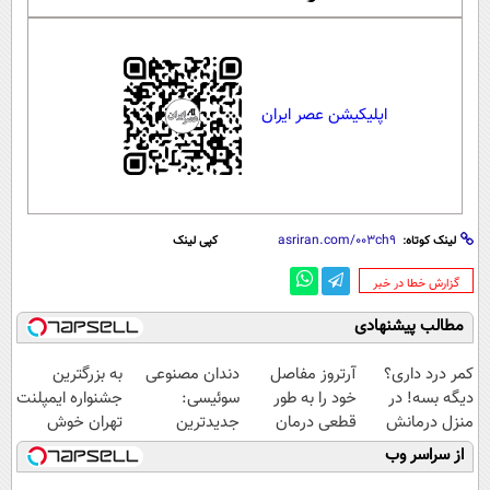
اپلیکیشن عصر ایران
لینک کوتاه:
کپی لینک
‌گزارش خطا در خبر
مطالب پیشنهادی
کمر درد داری؟
آرتروز مفاصل
دندان مصنوعی
به بزرگترین
دیگه بسه! در
خود را به طور
سوئیسی:
جشنواره ایمپلنت
منزل درمانش
قطعی درمان
جدیدترین
تهران خوش
کن
کنید!
فناوری اروپا،
اومدید! | فقط
از سراسر وب
(◀پرسش‌نامه)
◗پرسش‌نامه◖
سبک و مقاوم |
۲۵ میلیون !