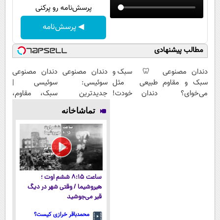
پرسش‌نامه رو پرکنی
◀ پرسش‌نامه
مطالب پیشنهادی
دندان مصنوعی
🦷 سبک و
دندان مصنوعی
دندان مصنوعی
سبک و مقاوم
طبیعی مثل
سوئیسی:
سوئیسی |
می‌خوای؟
دندان خودت!
جدیدترین
سبک، مقاوم،
پرداخت
نصب آسان و
فناوری اروپا،
طبیعی! ویزیت
تماشاخانه
اقساطی هم
پرداخت
سبک و مقاوم |
رایگان+پرداخت
داریم!😍 | 📍
اقساطی 💳 📍
پرداخت قسطی
اقساطی😍
تهران
تهران
ساعت ۸:۱۵ ششم اوت ؛
هیروشیما / وقتی شهر در دیگ
قیر می‌جوشید
محمدباقر خرازی کیست؟