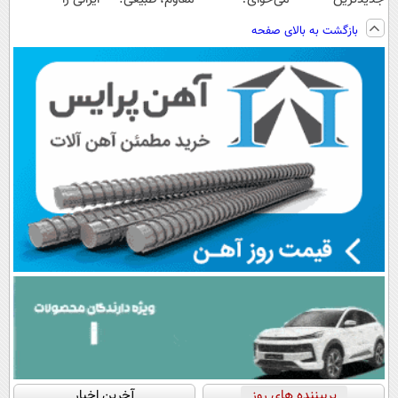
فناوری اروپا،
پرداخت اقساطی
ویزیت
ساخت!!!
بازگشت به بالای صفحه
سبک و مقاوم |
هم داریم!😍 |
رایگان+پرداخت
پرداخت قسطی
📍تهران
اقساطی😍
پربیننده های روز
آخرین اخبار