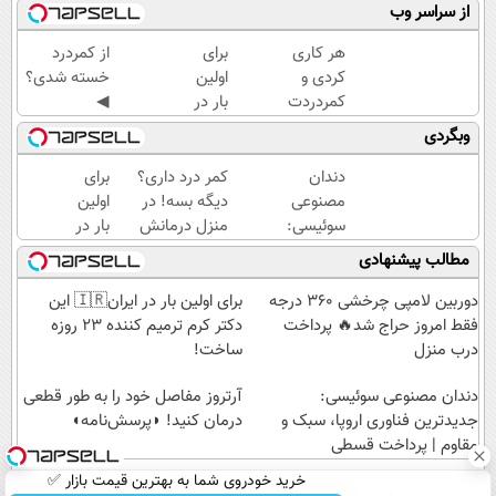
از سراسر وب
هر کاری
برای
از کمردرد
کردی و
اولین
خسته شدی؟
کمردردت
بار در
◀
درمان
ایران
پرسش‌نامه
وبگردی
نشد؟ پر
🇮🇷
رو پر کن، راه
کردن
این
درمان
دندان
کمر درد داری؟
برای
پرسشنامه
دکتر
همین‌جاست.
مصنوعی
دیگه بسه! در
اولین
و دریافت
کرم
سوئیسی:
منزل درمانش
بار در
راه حل
ترمیم
جدیدترین
کن
ایران
مطالب پیشنهادی
کننده
فناوری
(◀پرسش‌نامه)
🇮🇷
23
اروپا،
این
دوربین لامپی چرخشی 360 درجه
برای اولین بار در ایران🇮🇷 این
روزه
سبک و
دکتر
فقط امروز حراج شد🔥 پرداخت
دکتر کرم ترمیم کننده 23 روزه
ساخت!
مقاوم |
کرم
درب منزل
ساخت!
پرداخت
ترمیم
دندان مصنوعی سوئیسی:
قسطی
کننده
آرتروز مفاصل خود را به طور قطعی
جدیدترین فناوری اروپا، سبک و
23
درمان کنید! ◗پرسش‌نامه◖
مقاوم | پرداخت قسطی
روزه
ساخت!
خرید خودروی شما به بهترین قیمت بازار ✅