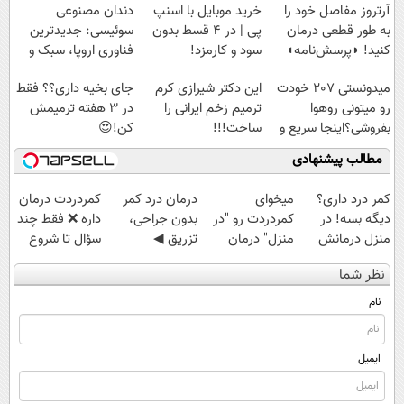
پرداخت قسطی
آرتروز مفاصل خود را
خرید موبایل با اسنپ
دندان مصنوعی
به طور قطعی درمان
پی | در ۴ قسط بدون
سوئیسی: جدیدترین
کنید! ◗پرسش‌نامه◖
سود و کارمزد!
فناوری اروپا، سبک و
مقاوم | پرداخت
میدونستی 207 خودت
این دکتر شیرازی کرم
جای بخیه داری؟؟ فقط
قسطی
رو میتونی روهوا
ترمیم زخم ایرانی را
در 3 هفته ترمیمش
بفروشی؟اینجا سریع و
ساخت!!!
کن!😍
راحت بفروش
مطالب پیشنهادی
کمر درد داری؟
میخوای
درمان درد کمر
‌کمردردت درمان
دیگه بسه! در
کمردردت رو "در
بدون جراحی،
داره ❌ فقط چند
منزل درمانش
منزل" درمان
تزریق ◀
سؤال تا شروع
کن
کنی؟ (◂فیلم +
پرسش‌نامه رو پر
بهبودی فاصله‌
نظر شما
(◀پرسش‌نامه)
◂پرسش‌نامه)
کن ▶
داری!
نام
ایمیل