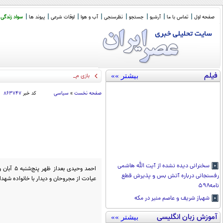
صفحه اول
تماس با ما
آرشیو
جستجو
نظرسنجی
آب و هوا
اوقات شرعی
پیوند ها
سواد زندگی
فیلم
بیشتر »»
بازی مرگبار مهاجرانِ
_
صفحه نخست
»
سیاسی
کد خبر
۸۶۳۷۴۷
سخنرانی دیده نشده از آیت الله هاشمی
احمد وحید
رفسنجانی درباره آتش بس و پذیرش قطع
عیادت از مجروحان و دیدار با خانواده شهدا
نامه۵۹۸
شهباز شریف و عاصم منیر در مکه
آموزش زبان انگلیسی
بیشتر »»