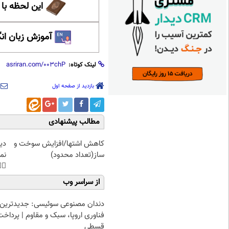
حظه با حافظ
 زبان انگلیسی
لینک کوتاه:
بازدید از صفحه اول
مطالب پیشنهادی
غت
کاهش اشتها/افزایش سوخت و
هی
ساز(تعداد محدود)
45%تخفیف
از سراسر وب
دندان مصنوعی سوئیسی: جدیدترین
فناوری اروپا، سبک و مقاوم | پرداخت
قسطی