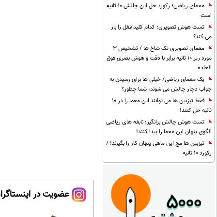
معمای ریاضی؛ رکورد حل این چالش 10 ثانیه
است
تست هوش تصویری: کدام کلید قفل را باز
می کند؟
معمای تصویری تک شاخ ها / تشخیص 3
مورد زیر 10 ثانیه برابر با دقت و هوش بصری فوق
العاده
یک معمای ریاضی/ خیلی ها برای رسیدن به
جواب دچار چالش می شوند، شما چطور؟
فقط تیزبین ها می توانند این معما را در 10
ثانیه حل کنند!
تست هوش چالش برانگیز: نابغه های ریاضی
الگوی پنهان این معما را پیدا کنند!
تیزبین ها مچ این ماهی پنهان کار را بگیرند! /
رکورد 10 ثانیه
عضویت در اینستاگرام