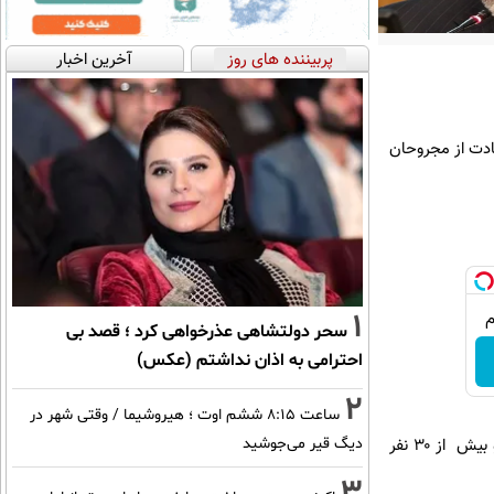
پربیننده های روز
آخرین اخبار
اهچراغ و عیادت از مجروحان
1
سحر دولتشاهی عذرخواهی کرد ؛ قصد بی
احترامی به اذان نداشتم (عکس)
2
ساعت ۸:۱۵ ششم اوت ؛ هیروشیما / وقتی شهر در
در حادثه تروریستی غروب چهارشنبه ۴ آبان و تیراندازی یک تروریست به سمت زائران و مجاوران، ۱۵ نفر شهید و بیش از ۳۰ نفر
دیگ قیر می‌جوشید
3