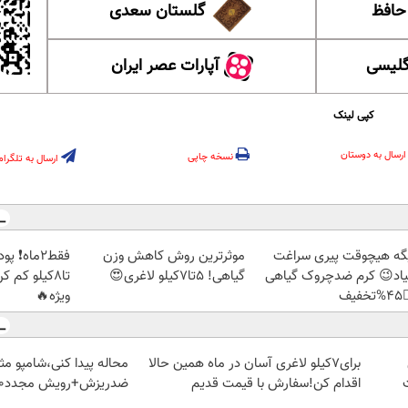
گلستان سعدی
این ل
آپارات عصر ایران
آموزش
کپی لینک
ارسال به دوستان
نسخه چاپی
ارسال به تلگرام
بک بخور و
موثرترین روش کاهش وزن
دیگه هیچوقت پیری سرا
🏻 با تخفیف
گیاهی! 5تا۷کیلو لاغری😍
نمیاد😉 کرم ضدچروک گیا
ویژه🔥
👈
دا کنی،شامپو مثل جلبک!
برای7کیلو لاغری آسان در ماه همین حالا
ضدریزش+رویش مجدد40%تخفیف
اقدام کن!سفارش با قیمت قدیم