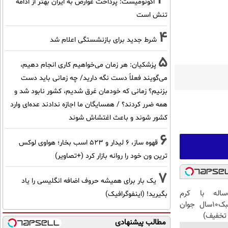
اکونومیست: پرداخت عوارض به ایران بهتر از ادامه
تنش است
4
شرط جدید برای بازنشستگی اعلام شد
5
پزشکیان: هر زمان می‌خواهیم کاری انجام دهیم،
می‌گویند فعلاً دست نگه دارید/ چه زمانی باید دست
بزنیم؟ زمانی که خودمان غرق شدیم، کشور نابود شد و
همه ضرر کردند؟ / همسایگان ما اجازه ندادند عده‌ای وارد
کشور شوند و باعث اغتشاش شوند
6
قهوه ساز، 6 لیدار و 523 اسب بخار؛ هواوی لوکس
ترین ون خود را روانه بازار کرد (+تصاویر)
7
یک بار برای همیشه حروف اضافه انگلیسی را یاد
این آقای58ساله با کرم
بگیرید! (اینفوگرافیک)
ضدچروک جلبک10سال جوان
تخفیف)
مطالب پیشنهادی