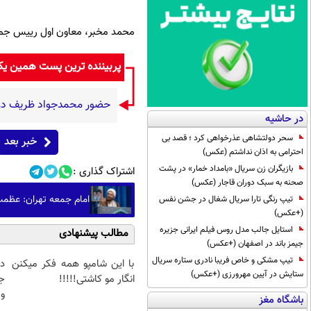
محمد مخبر، معاون اول رییس جمهور
پربیننده ترین پست همین ی
حضور محمدجواد ظریف در م
در حاشیه
سحر دولتشاهی عذرخواهی کرد ؛ قصد بی
خبر بعد
احترامی به اذان نداشتم (عکس)
بازیگران زن سریال «بامداد خمار» در پشت
اشتراک گذاری :
صحنه به سبک دوران قاجار (عکس)
امام جمعه تهران: عظم
تیپ رنگی تارا سریال شغال در جشن نفس
(+عکس)
استایل جالب مدل روس فیلم ایرانی جزیره
مطالب پیشنهادی
جیمز باند در اصفهان (+عکس)
تیپ مشکی و خاص فریبا نادری ستاره سریال
با این شامپو همه فکر میکنن
د
ستایش در آیین مهرورزی (+عکس)
انگار مو کاشتی!!!!!
ج
و 
باشگاه مغز