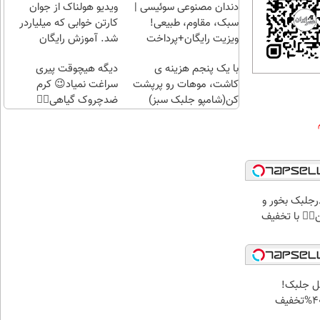
راحت)
بی‌بهره
دندان مصنوعی سوئیسی |
ویدیو هولناک از جوان
سبک، مقاوم، طبیعی!
کارتن خوابی که میلیاردر
ویزیت رایگان+پرداخت
شد. آموزش رایگان
اقساطی😍
با یک پنجم هزینه ی
دیگه هیچوقت پیری
کاشت، موهات رو پرپشت
سراغت نمیاد😉 کرم
کن(شامپو جلبک سبز)
ضدچروک گیاهی👈🏻
45%تخفیف
پودرجلبک بخور و
کن👌🏻 با تخفیف
ثل جلبک!