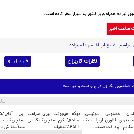
 نیز به همراه وزیر کشور به شیراز سفر کرده است.
ک ساعت اخیر
راسم تشییع ابوالقاسم قاسم‌زاده
نظرات کاربران
خبر قبل
ت شخصیتی یک زن در پرتو عفت و حیا است
ندان مصنوعی سوئیسی:
دیگه هیچوقت پیری سراغت
دیدترین فناوری اروپا، سبک
نمیاد😉 کرم ضدچروک گیاهی
مقاوم | پرداخت قسطی
👈🏻45%تخفیف
شد(سفارش با 