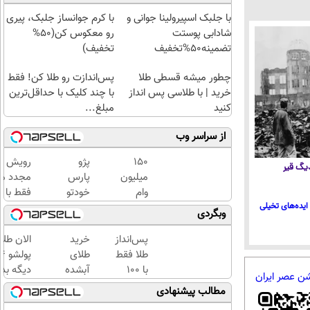
با جلبک اسپیرولینا جوانی و
با کرم جوانساز جلبک، پیری
شادابی پوستت
رو معکوس کن(50%
تضمینه50%تخفیف
تخفیف)
چطور میشه قسطی طلا
پس‌اندازت رو طلا کن! فقط
خرید | با طلاسی پس انداز
با چند کلیک با حداقل‌ترین
کنید
مبلغ...
از سراسر وب
150
پژو
رویش
 دیگ قیر
میلیون
پارس
مجدد مو
وام
خودتو
فقط با
بگیر،
گذاشتی
شامپو
ایده‌های تخیلی
وبگردی
طلای
برای
اسپیرولین
آب
فروش؟
پس‌انداز
خرید
الان طلا
شده و
اینجا به
طلا فقط
طلای
زینتی
راحتی
با ۱۰۰
آبشده
دیگه بده
شن عصر ایران
بخر
بفروش
هزارتومان
حتی با
سرمایه‌گ
مطالب پیشنهادی
(امن و
۱۰۰هزارتومان
طلا با ا