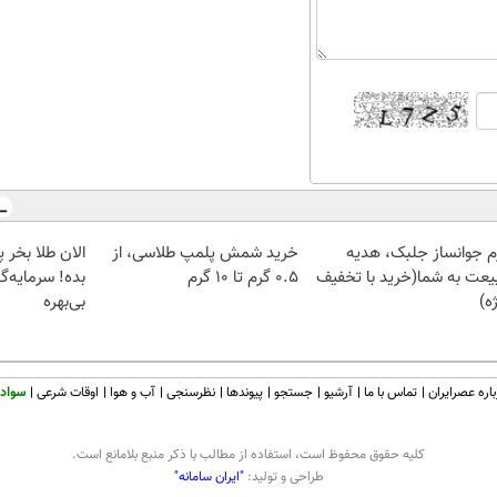
م جوانساز جلبک، هدیه
خرید شمش پلمپ طلاسی، از
یعت به شما(خرید با تخفیف
۰.۵ گرم تا ۱۰ گرم
بده! سرمایه‌گ
ه)
بی‌بهره
اره عصرایران
تماس با ما
آرشیو
جستجو
پیوندها
نظرسنجی
آب و هوا
اوقات شرعی
سواد 
كليه حقوق محفوظ است، استفاده از مطالب با ذكر منبع بلامانع است.
طراحی و تولید:
"ایران سامانه"