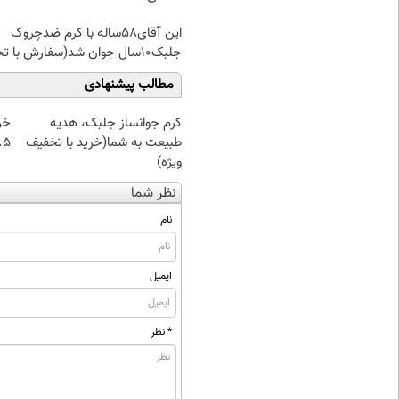
این آقای58ساله با کرم ضدچروک
جلبک10سال جوان شد(سفارش با تخفیف)
مطالب پیشنهادی
کرم جوانساز جلبک، هدیه
خر
طبیعت به شما(خرید با تخفیف
۰.۵ گرم تا
ویژه)
نظر شما
نام
ایمیل
* نظر