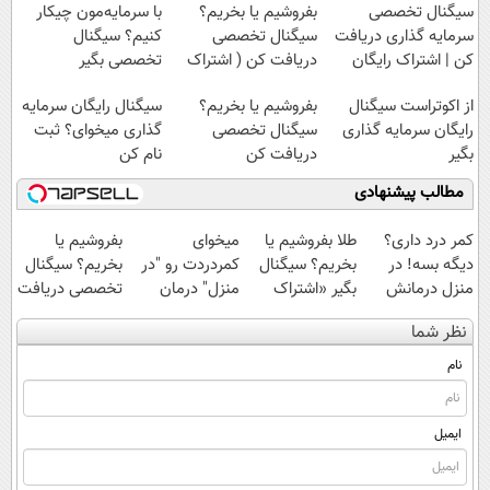
سیگنال تخصصی
بفروشیم یا بخریم؟
با سرمایه‌مون چیکار
سرمایه گذاری دریافت
سیگنال تخصصی
کنیم؟ سیگنال
کن | اشتراک رایگان
دریافت کن ( اشتراک
تخصصی بگیر
رایگان )
از اکوتراست سیگنال
بفروشیم یا بخریم؟
سیگنال رایگان سرمایه
رایگان سرمایه گذاری
سیگنال تخصصی
گذاری میخوای؟ ثبت
بگیر
دریافت کن
نام کن
مطالب پیشنهادی
کمر درد داری؟
طلا بفروشیم یا
میخوای
بفروشیم یا
دیگه بسه! در
بخریم؟ سیگنال
کمردردت رو "در
بخریم؟ سیگنال
منزل درمانش
بگیر «اشتراک
منزل" درمان
تخصصی دریافت
کن
رایگان»
کنی؟ (◂فیلم +
کن ( اشتراک
نظر شما
(◀پرسش‌نامه)
◂پرسش‌نامه)
رایگان )
نام
ایمیل