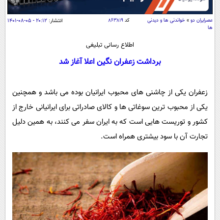
سیاسی
اقتصاد
عصرايران دو
»
خواندنی ها و دیدنی
کد
۸۶۳۸۱۹
انتشار:
۲۰:۱۲ - ۰۵-۰۸-۱۴۰۱
ها
جامعه
اقتصادی
اطلاع رسانی تبلیغی
ورزشی
اجتماعی
خودرو
برداشت زعفران نگین اعلا آغاز شد
بین الملل
حوادث
فرهنگ و هنر
سیاست خارجی
سلامت
زعفران یکی از چاشنی ‌های محبوب ایرانیان بوده می باشد و همچنین
علم و دانش
یکی از محبوب ترین سوغاتی‌ ها و کالای صادراتی برای ایرانیانی خارج از
یک برش دانایی
قرآن
فناوری و It
کشور و توریست هایی است که به ایران سفر می ‌کنند، به همین دلیل
محیط زیست
تجارت آن با سود بیشتری همراه است.
گوناگون
علمی
سفر و تفریح
فیلم
سرگرمی
اخبار کریپتو
عصر ایران 2
اقتصاد
باشگاه مغز
آموزش زبان
خواندنی ها و دیدنی ها
ورزش
مجله تصویری سلاح
داستان کوتاه
سیاست