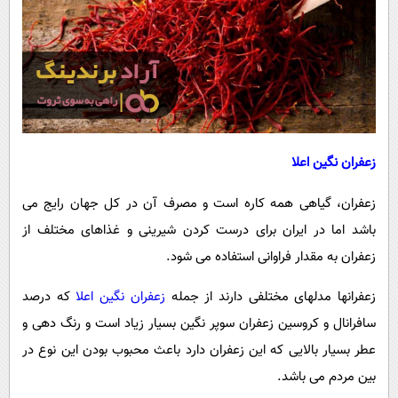
پیامک
سرگرمی
روانشناسی
فناوری
آشپزی
گوناگون
دانلود
حوادث
محیط زیست
زعفران نگین اعلا
سلامت
زعفران، گیاهی همه ‌کاره است و مصرف آن در کل جهان رایج می
فرهنگی
باشد اما در ایران برای درست کردن شیرینی و غذاهای مختلف از
بین الملل
زعفران به مقدار فراوانی استفاده می ‌شود.
اجتماعی
زعفرانها مدلهای مختلفی دارند از جمله
زعفران نگین اعلا
که درصد
حیات وحش
سافرانال و کروسین زعفران سوپر نگین بسیار زیاد است و رنگ دهی و
سیاست خارجی
عطر بسیار بالایی که این زعفران دارد باعث محبوب بودن این نوع در
بین مردم می ‌باشد.