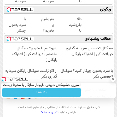
یا
سرمایه
سرمایه
بخریم؟
گذاری
گذاری
وبگردی
سیگنال
میخوای؟
کن ✅
بگیر
ثبت نام
طلا
بفروشیم
با
«اشتراک
کن
بفروشیم
یا
سرمایه‌مون
رایگان»
یا
بخریم؟
چیکار
بخریم؟
سیگنال
کنیم؟
مطالب پیشنهادی
سیگنال
تخصصی
سیگنال
بگیر
دریافت
تخصصی
سیگنال تخصصی سرمایه گذاری
بفروشیم یا بخریم؟ سیگنال
«اشتراک
کن (
بگیر
دریافت کن | اشتراک رایگان
تخصصی دریافت کن ( اشتراک
رایگان»
اشتراک
رایگان )
رایگان )
با سرمایه‌مون چیکار کنیم؟ سیگنال
از اکوتراست سیگنال رایگان سرمایه
تخصصی بگیر
گذاری بگیر
اسپری حشره‌کش طبیعی تارومار سازگار با محیط زیست
صفحه اول
فیلم
عصر ایران۲
درباره عصرایران
تماس با ما
آرشیو
جستجو
و با محافظت طبیعی
مشاهده
پیوندها
نظرسنجی
آب و هوا
اوقات شرعی
سواد زندگی
كليه حقوق محفوظ است، استفاده از مطالب با ذكر منبع بلامانع است.
طراحی و تولید:
"ایران سامانه"