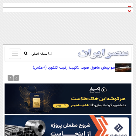
باز
نسخه اصلی
و
صفحه اول
هواپیمای مافوق صوت لاکهید؛ رقیب کنکورد (+عکس)
بسته
تماس با ما
کردن
آرشیو
منو
جستجو
نظرسنجی
آب و هوا
اوقات شرعی
پیوند ها
سواد زندگی