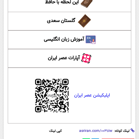
این لحظه با حافظ
گلستان سعدی
آموزش زبان انگلیسی
آپارات عصر ایران
اپلیکیشن عصر ایران
لینک کوتاه:
کپی لینک