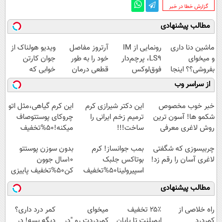
‌گزارش خطا در خبر
مطالب پیشنهادی
ماشین دنا داری
رونمایی از IM
آرتروز مفاصل
ویدیو هولناک از
و میخوای
LS9، پرچم‌دار
خود را به طور
جوان کارتن
بفروشی؟؟ اینجا
فوق‌لوکس
قطعی درمان
خوابی که
راحت و سریع
EREV وارد بازار
کنید!
میلیاردر شد.
از سراسر وب
بفروش
ایران شد
◗پرسش‌نامه◖
آموزش رایگان
خبر خوب مخصوص
این دکتر شیرازی کرم
این کرم گیاهی،مثل اتو
شکمو ها! آسون ترین
ترمیم زخم ایرانی را
چروکای پوستتوصاف
روش لاغری معرفی
ساخت!!!
میکنه!50%تخفیف
شد
چربیسوزی که شگفتی
بمب جوانساز! کرم
بدون سوزن پوستتو
لاغری آسان را رقم زد!
بوتاکس جلبک
10سال جوون
اسپیرولینا50%تخفیف
کن50%تخفیف پاییزی
مطالب پیشنهادی
‌راه خلاصی از
۲۵٪ تخفیف
میخوای
کمر درد داری؟
کمردرد
ایمپلنت تا پایان
کمردردت رو "در
دیگه بسه! در