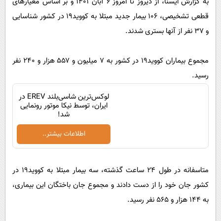
به گزارش ایسنا، از دیروز تا امروز ۶ آبان ۱۴۰۱ و بر اساس معیارهای
پیامک
سرگرمی
قطعی تشخیصی، ۱۰۶ بیمار جدید مبتلا به کووید۱۹ در کشور شناسایی
روانشناسی
فناوری
و ۳۷ نفر از آنها بستری شدند.
آشپزی
گوناگون
دانلود
مجموع بیماران کووید۱۹ در کشور به ۷ میلیون و ۵۵۷ هزار و ۲۴۰ نفر
حوادث
رسید.
محیط زیست
لوکس‌ترین شاسی‌بلند EREV در
سلامت
ایران، توسط نیکا موتور رونمایی
شد!
فرهنگی
بین الملل
اطلاعات بیشتر..
اجتماعی
متاسفانه در طول ۲۴ ساعت گذشته، سه بیمار مبتلا به کووید۱۹ در
حیات وحش
کشور جان خود را از دست دادند و مجموع جان باختگان این بیماری،
سیاست خارجی
به ۱۴۴ هزار و ۵۶۵ نفر رسید.