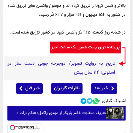
بالاتر واکسن کرونا را تزریق کرده اند و مجموع واکسن های تزریق شده
در کشور به ۱۵۴ میلیون و ۹۶۱ هزار و ۶۳۷ دُز رسید.
در شبانه روز گذشته ۹۶۵ دُز واکسن کرونا در کشور تزریق شده است.
پربیننده ترین پست همین یک ساعت اخیر
تاریخ به روایت تصویر/ دوچرخه چوبی دست ساز در
استونی؛ 114 سال پیش
خبر بعد
نظرات کاربران
خبر قبل
اشتراک گذاری :
تعریف متفاوت خانم بازیگر از مهدی پاکدل: «نگم برات!»