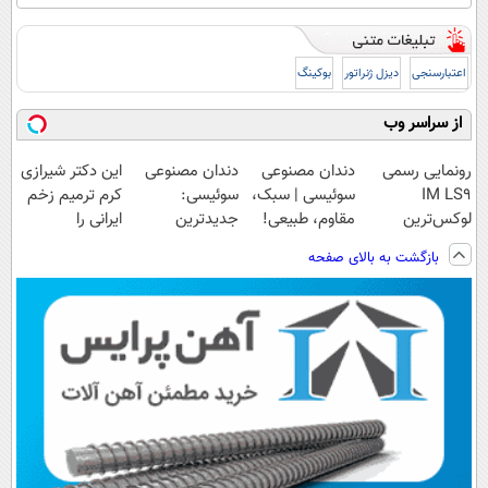
اعتبارسنجی
دیزل ژنراتور
بوکینگ
از سراسر وب
رونمایی رسمی
دندان مصنوعی
دندان مصنوعی
این دکتر شیرازی
IM LS9
سوئیسی | سبک،
سوئیسی:
کرم ترمیم زخم
لوکس‌ترین
مقاوم، طبیعی!
جدیدترین
ایرانی را
EREV در ایران
ویزیت
فناوری اروپا،
ساخت!!!
بازگشت به بالای صفحه
رایگان+پرداخت
سبک و مقاوم |
اقساطی😍
پرداخت قسطی