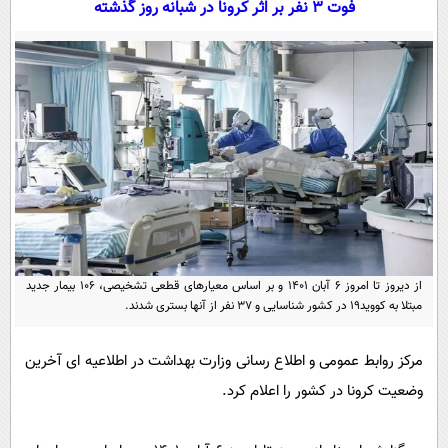
فوت ۳ نفر بر اثر کرونا در شبانه روز گذشته
سیاسی
اقتصاد
جامعه
اقتصادی
ورزشی
اجتماعی
خودرو
بین الملل
حوادث
فرهنگ و هنر
سیاست خارجی
سلامت
علم و دانش
یک برش دانایی
قرآن
فناوری و It
محیط زیست
گوناگون
علمی
از دیروز تا امروز ۶ آبان ۱۴۰۱ و بر اساس معیارهای قطعی تشخیصی، ۱۰۶ بیمار جدید
سفر و تفریح
مبتلا به کووید۱۹ در کشور شناسایی و ۳۷ نفر از آنها بستری شدند.
فیلم
سرگرمی
اخبار کریپتو
عصر ایران 2
اقتصاد
باشگاه مغز
مرکز روابط عمومی و اطلاع رسانی وزارت بهداشت در اطلاعیه ای آخرین
آموزش زبان
خواندنی ها و دیدنی ها
ورزش
مجله تصویری سلاح
وضعیت کرونا در کشور را اعلام کرد.
داستان کوتاه
سیاست