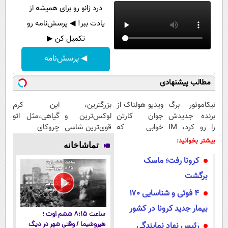
درد زانو رو برای همیشه از
یادت ببر! ◀ پرسش‌نامه رو
تکمیل کن ▶
◀ پرسش‌نامه
مطالب پیشنهادی
نیکاموتور برگ
ویدیو هولناک از
بزرگترین،
این کرم
برنده جدیدش
جوان کارتن
لوکس‌ترین و
گیاهی،مثل اتو
را رو کرد، IM
خوابی که
قوی‌ترین شاسی
چروکای
LS9 رسماً وارد
میلیاردر شد.
بلند EREV در
پوستتوصاف
بیشتر بخوانید:
تماشاخانه
بازار ایران شد
آموزش رایگان
در ایران رونمایی
میکنه!50%تخفیف
کرونا رفت؛ ماسک
شد
برگشت
۴ فوتی و شناسایی ۱۷۰
بیمار جدید کرونا در کشور
ساعت ۸:۱۵ ششم اوت ؛
رئیس نهاد نمایندگی
هیروشیما / وقتی شهر در دیگ