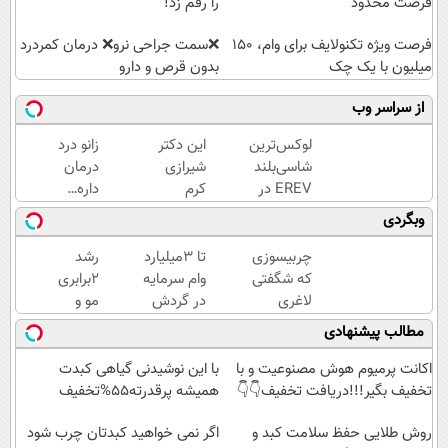
فرصت محدود
را رقم زد!
فرصت ویژه تکنولایف برای وام، 150
❌سمت جراحی نرو❌ درمان کمردرد
میلیون با یک چک
بدون قرص و دارو
از سراسر وب
لوکس‌ترین
این دکتر
زانو درد
شاسی‌بلند
شیرازی
درمان
EREV در
کرم
داره…
ایران،
ترمیم
چرا
وبگردی
توسط نیکا
زخم
هنوز
موتور
ایرانی را
داری
چربیسوزی
تا 3میلیارد
رشد
رونمایی
ساخت!!!
بهش
که شگفتی
وام سرمایه
2برابری
شد!
ظلم
لاغری
در گردش
مو و
می‌کنی؟
آسان را
=>
توقف
مطالب پیشنهادی
رقم زد!
فروشگاهت
ریزش
رو ثبت کن
مو برای
اکانت پرمیوم هوش مصنوعیت و با
با این نوشیدنی گیاهی کبدت
همیشه
تخفیف بگیر!!!دریافت تخفیف👇👇
همیشه پرقدرته55%تخفیف
روش طلایی حفظ سلامت کبد و
اگر نمی خواهید کبدتان چرب شود