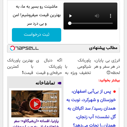
ماشینت رو بسپر به ما، به
بهترین قیمت میفروشیم! امن
و بی درد سر
ثبت درخواست
مطالب پیشنهادی
انرژی بی پایان،
پاوربانک
اگه دنبال ی
بهترین پاوربانک
در هر سفر و هر
شیائومی با
پاوربانک
با کمترین
لحظه😍
تخفیف ویژه به
حرفه‌ای و قیمت
قیمت❗
پاوربانک
مدت محدود🔥
مناسبی تخفیف
بیشتر بخوانید:
تماشاخانه
شیائومی با
رو از دست نده
پس از بی‌آبی اصفهان،
تخفیف ویژه🔥
👌🏻
خوزستان و شهرکرد، نوبت به
همدان رسید/ سد اکباتان به
گل نشست؛ آب زنجان،
پارتیا، افسانه «آن‌شیگائو»؛ سفر
همدان را نجات می‌دهد؟