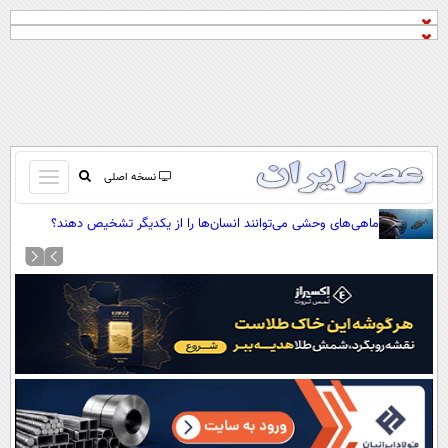
باز
نسخه اصلی
و
صفحه اول
ماهی‌های وحشی می‌توانند انسان‌ها را از یکدیگر تشخیص دهند؟
بسته
تماس با ما
کردن
آرشیو
منو
جستجو
نظرسنجی
آب و هوا
اوقات شرعی
پیوند ها
سواد زندگی