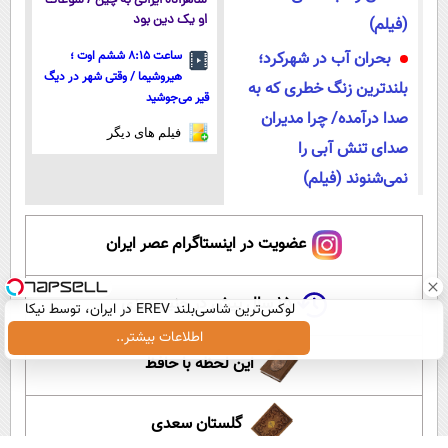
شاهزاده ایرانی به چین / سوغات
او یک دین بود
(فیلم)
بحران آب در شهرکرد؛
ساعت ۸:۱۵ ششم اوت ؛
هیروشیما / وقتی شهر در دیگ
بلندترین زنگ خطری که به
قیر می‌جوشید
صدا درآمده/ چرا مدیران
فیلم های دیگر
صدای تنش آبی را
نمی‌شنوند (فیلم)
عضویت در اینستاگرام عصر ایران
۱۵ سال پیش در چنین روزی
لوکس‌ترین شاسی‌بلند EREV در ایران، توسط نیکا
موتور رونمایی شد!
اطلاعات بیشتر..
این لحظه با حافظ
گلستان سعدی