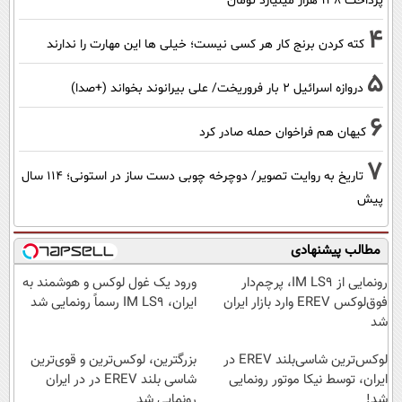
پرداخت ۱۳۸ هزار میلیارد تومان
4
کته کردن برنج کار هر کسی نیست؛ خیلی ها این مهارت را ندارند
5
دروازه اسرائیل ۲ بار فروریخت/ علی بیرانوند بخواند (+صدا)
6
کیهان هم فراخوان حمله صادر کرد
7
تاریخ به روایت تصویر/ دوچرخه چوبی دست ساز در استونی؛ 114 سال
پیش
مطالب پیشنهادی
رونمایی از IM LS9، پرچم‌دار
ورود یک غول لوکس و هوشمند به
فوق‌لوکس EREV وارد بازار ایران
ایران، IM LS9 رسماً رونمایی شد
شد
لوکس‌ترین شاسی‌بلند EREV در
بزرگترین، لوکس‌ترین و قوی‌ترین
ایران، توسط نیکا موتور رونمایی
شاسی بلند EREV در در ایران
شد!
رونمایی شد