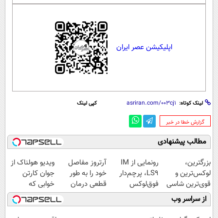
اپلیکیشن عصر ایران
لینک کوتاه:
کپی لینک
‌گزارش خطا در خبر
مطالب پیشنهادی
بزرگترین،
رونمایی از IM
آرتروز مفاصل
ویدیو هولناک از
لوکس‌ترین و
LS9، پرچم‌دار
خود را به طور
جوان کارتن
قوی‌ترین شاسی
فوق‌لوکس
قطعی درمان
خوابی که
بلند EREV در در
EREV وارد بازار
کنید!
میلیاردر شد.
از سراسر وب
ایران رونمایی
ایران شد
◗پرسش‌نامه◖
آموزش رایگان
شد