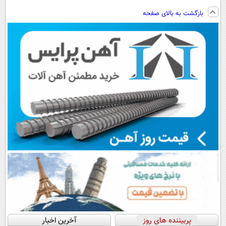
توسط نیکا موتور
ویزیت
فناوری اروپا،
EREV در ایران
بازگشت به بالای صفحه
رونمایی شد!
رایگان+پرداخت
سبک و مقاوم |
اقساطی😍
پرداخت قسطی
پربیننده های روز
آخرین اخبار