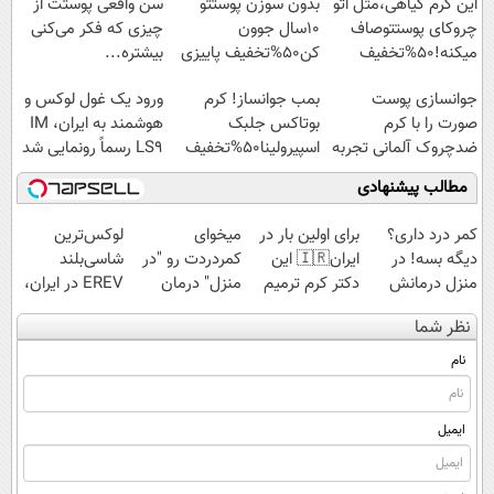
این کرم گیاهی،مثل اتو
بدون سوزن پوستتو
سن واقعی پوستت از
چروکای پوستتوصاف
10سال جوون
چیزی که فکر می‌کنی
میکنه!50%تخفیف
کن50%تخفیف پاییزی
بیشتره...
جوانسازی پوست
بمب جوانساز! کرم
ورود یک غول لوکس و
صورت را با کرم
بوتاکس جلبک
هوشمند به ایران، IM
ضدچروک آلمانی تجربه
اسپیرولینا50%تخفیف
LS9 رسماً رونمایی شد
کنید!
مطالب پیشنهادی
کمر درد داری؟
برای اولین بار در
میخوای
لوکس‌ترین
دیگه بسه! در
ایران🇮🇷 این
کمردردت رو "در
شاسی‌بلند
منزل درمانش
دکتر کرم ترمیم
منزل" درمان
EREV در ایران،
کن
کننده 23 روزه
کنی؟ (◂فیلم +
توسط نیکا موتور
نظر شما
(◀پرسش‌نامه)
ساخت!
◂پرسش‌نامه)
رونمایی شد!
نام
ایمیل