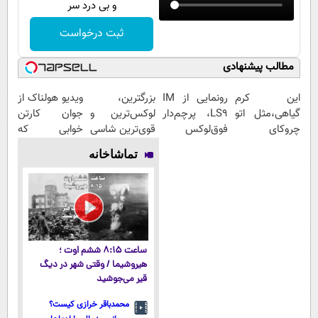
و بی درد سر
ثبت درخواست
مطالب پیشنهادی
این کرم
رونمایی از IM
بزرگترین،
ویدیو هولناک از
گیاهی،مثل اتو
LS9، پرچم‌دار
لوکس‌ترین و
جوان کارتن
چروکای
فوق‌لوکس
قوی‌ترین شاسی
خوابی که
پوستتوصاف
EREV وارد بازار
بلند EREV در
میلیاردر شد.
تماشاخانه
میکنه!50%تخفیف
ایران شد
در ایران رونمایی
آموزش رایگان
شد
ساعت ۸:۱۵ ششم اوت ؛
هیروشیما / وقتی شهر در دیگ
قیر می‌جوشید
محمدباقر خرازی کیست؟