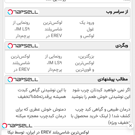
از سراسر وب
ورود یک
لوکس‌ترین
رونمایی از
غول
شاسی‌بلند
IM LS9،
لوکس و
EREV در
پرچم‌دار
هوشمند
ایران،
فوق‌لوکس
وبگردی
به ایران،
توسط نیکا
EREV
IM LS9
موتور
وارد بازار
بزرگترین،
رونمایی از
لوکس‌ترین
رسماً
رونمایی
ایران شد
لوکس‌ترین
IM LS9،
شاسی‌بلند
رونمایی
شد!
و قوی‌ترین
پرچم‌دار
EREV در
شد
شاسی بلند
فوق‌لوکس
ایران،
مطالب پیشنهادی
EREV در
EREV
توسط نیکا
در ایران
وارد بازار
موتور
اگر نمی خواهید کبدتان چرب شود
با این نوشیدنی گیاهی کبدت
رونمایی
ایران شد
رونمایی
این نوشیدنی خوش طعم را بنوشید
همیشه پرقدرته55%تخفیف
شد
شد!
درمان طبیعی و گیاهی کبد چرب
دمنوش خوش عطری که برای
کشف شد! ( لینک خرید محصول با
درمان کبدچرب معجزه میکنه
تخفیف ویژه)
لوکس‌ترین شاسی‌بلند EREV در ایران، توسط نیکا