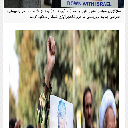
پیامک
سرگرمی
نمازگزاران سراسر کشور ظهر جمعه ( ۶ آبان ۱۴۰۱ ) بعد از اقامه نماز در راهپیمایی
روانشناسی
فناوری
اعتراضی جنایت تروریستی در حرم شاهچراغ(ع) شیراز را محکوم کردند.
آشپزی
گوناگون
دانلود
حوادث
محیط زیست
سلامت
فرهنگی
بین الملل
اجتماعی
حیات وحش
سیاست خارجی