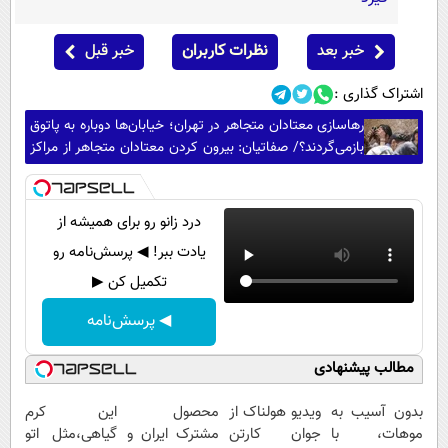
خبر بعد
نظرات کاربران
خبر قبل
اشتراک گذاری :
رهاسازی معتادان متجاهر در تهران؛ خیابان‌ها دوباره به پاتوق
بازمی‌گردند؟/ صفاتیان: بیرون کردن معتادان متجاهر از مراکز
فقط یک بهانه است
درد زانو رو برای همیشه از
یادت ببر! ◀ پرسش‌نامه رو
تکمیل کن ▶
◀ پرسش‌نامه
مطالب پیشنهادی
بدون آسیب به
ویدیو هولناک از
محصول
این کرم
موهات، با
جوان کارتن
مشترک ایران و
گیاهی،مثل اتو