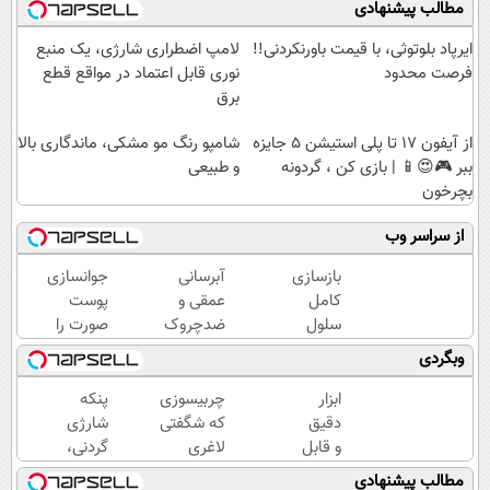
مطالب پیشنهادی
ایرپاد بلوتوثی، با قیمت باورنکردنی!!
لامپ اضطراری شارژی، یک منبع
فرصت محدود
نوری قابل اعتماد در مواقع قطع
برق
از آیفون 17 تا پلی استیشن 5 جایزه
شامپو رنگ مو مشکی، ماندگاری بالا
ببر 🎮😍📱 | بازی کن ، گردونه
و طبیعی
بچرخون
از سراسر وب
بازسازی
آبرسانی
جوانسازی
کامل
عمقی و
پوست
سلول
ضدچروک
صورت را
های
قوی
با کرم
وبگردی
مرده
گیاهی
ضدچروک
پوست،
بدون
آلمانی
ابزار
چربیسوزی
پنکه
با کرم
عوارض!!
تجربه
دقیق
که شگفتی
شارژی
جوانساز
(تخفیف
کنید!
و قابل
لاغری
گردنی،
جلبک(50%
تا امشب)
اعتماد
آسان را
با
مطالب پیشنهادی