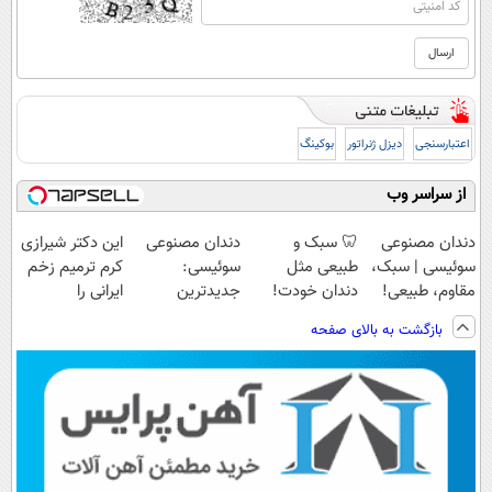
اعتبارسنجی
دیزل ژنراتور
بوکینگ
از سراسر وب
دندان مصنوعی
🦷 سبک و
دندان مصنوعی
این دکتر شیرازی
سوئیسی | سبک،
طبیعی مثل
سوئیسی:
کرم ترمیم زخم
مقاوم، طبیعی!
دندان خودت!
جدیدترین
ایرانی را
ویزیت
نصب آسان و
فناوری اروپا،
ساخت!!!
بازگشت به بالای صفحه
رایگان+پرداخت
پرداخت اقساطی
سبک و مقاوم |
اقساطی😍
💳 📍 تهران
پرداخت قسطی