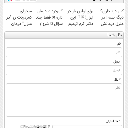
کمر درد داری؟
برای اولین بار در
‌کمردردت درمان
میخوای
دیگه بسه! در
ایران🇮🇷 این
داره ❌ فقط چند
کمردردت رو "در
منزل درمانش
دکتر کرم ترمیم
سؤال تا شروع
منزل" درمان
کن
کننده 23 روزه
بهبودی فاصله‌
کنی؟ (◂فیلم +
نظر شما
(◀پرسش‌نامه)
ساخت!
داری!
◂پرسش‌نامه)
نام
ایمیل
* نظر
* کد امنیتی