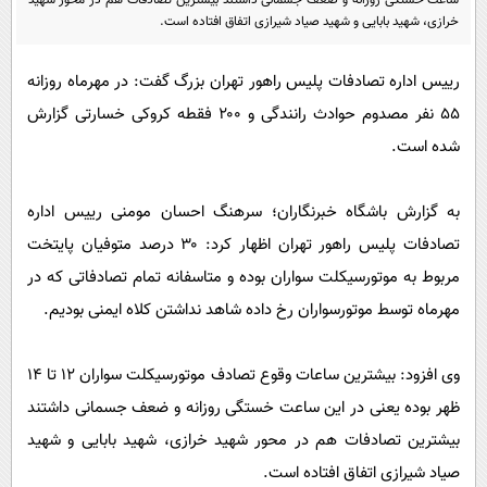
پیامک
سرگرمی
خرازی، شهید بابایی و شهید صیاد شیرازی اتفاق افتاده است.
روانشناسی
فناوری
رییس اداره تصادفات پلیس راهور تهران بزرگ گفت: در مهرماه روزانه
آشپزی
گوناگون
۵۵ نفر مصدوم حوادث رانندگی و ۲۰۰ فقطه کروکی خسارتی گزارش
دانلود
حوادث
شده است.
محیط زیست
به گزارش باشگاه خبرنگاران؛ سرهنگ احسان مومنی رییس اداره
سلامت
تصادفات پلیس راهور تهران اظهار کرد: ۳۰ درصد متوفیان پایتخت
فرهنگی
مربوط به موتورسیکلت سواران بوده و متاسفانه تمام تصادفاتی که در
بین الملل
مهرماه توسط موتورسواران رخ داده شاهد نداشتن کلاه ایمنی بودیم.
اجتماعی
وی افزود: بیشترین ساعات وقوع تصادف موتورسیکلت سواران ۱۲ تا ۱۴
حیات وحش
ظهر بوده یعنی در این ساعت خستگی روزانه و ضعف جسمانی داشتند
سیاست خارجی
بیشترین تصادفات هم در محور شهید خرازی، شهید بابایی و شهید
صیاد شیرازی اتفاق افتاده است.