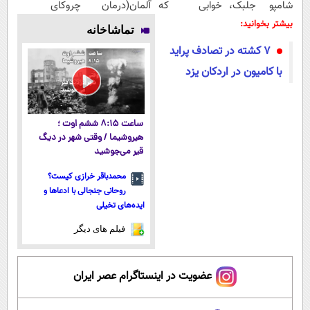
شامپو جلبک،
خوابی که
آلمان(درمان
چروکای
جلوی ریزششون
میلیاردر شد.
انواع ریزش مو)
پوستتوصاف
بیشتر بخوانید:
تماشاخانه
رو بگیر!
آموزش رایگان
میکنه!50%تخفیف
7 کشته در تصادف پراید
با کامیون در اردکان یزد
ساعت ۸:۱۵ ششم اوت ؛
هیروشیما / وقتی شهر در دیگ
قیر می‌جوشید
محمدباقر خرازی کیست؟
روحانی جنجالی با ادعاها و
ایده‌های تخیلی
فیلم های دیگر
عضویت در اینستاگرام عصر ایران