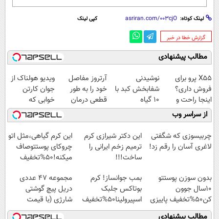
لینک کوتاه:
کپی لینک
‌گزارش خطا در خبر
مطالب پیشنهادی
X55 پرو برای
نوشیدنی
آرتروز مفاصل
ویدیو هولناک از
فروش داری؟
شفابخش کبد با
خود را به طور
جوان کارتن
اینجا راحت و
10 گیاه
قطعی درمان
خوابی که
سریع بفروشش
موثر(تخفیف تا
کنید!
میلیاردر شد.
از سراسر وب
امشب)
◗پرسش‌نامه◖
آموزش رایگان
چربیسوزی که شگفتی
این دکتر شیرازی کرم
این کرم گیاهی،مثل اتو
لاغری آسان را رقم زد!
ترمیم زخم ایرانی را
چروکای پوستتوصاف
ساخت!!!
میکنه!50%تخفیف
بدون سوزن پوستتو
بمب جوانساز! کرم
مجموعه 47 عددی
10سال جوون
بوتاکس جلبک
دریل پیچ گوشتی
کن50%تخفیف پاییزی
اسپیرولینا50%تخفیف
شارژی‌ (با قیمت
فوق‌العاده)
مطالب پیشنهادی