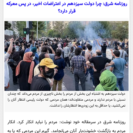
سیاسی
روزنامه شرق: چرا دولت سیزدهم در اعتراضات اخیر، در پس معرکه
قرار دارد؟
اقتصاد
جامعه
اقتصادی
ورزشی
اجتماعی
خودرو
بین الملل
حوادث
فرهنگ و هنر
سیاست خارجی
سلامت
علم و دانش
یک برش دانایی
قرآن
فناوری و It
محیط زیست
گوناگون
علمی
سفر و تفریح
فیلم
سرگرمی
دولت سیزدهم به اشتباه این بخش از مردم را بخش ناچیزی از مردم می‌داند که چندان
اخبار کریپتو
نسبتی با مردم ندارند و مردمی متفاوت‌اند؛ همان مردمی که دولت رئیسی انتظار آنان را
عصر ایران 2
اقتصاد
باشگاه مغز
نمی‌کشید، یا حداقل به این زودی‌ها انتظارشان را نداشت.
آموزش زبان
خواندنی ها و دیدنی ها
ورزش
مجله تصویری سلاح
روزنامه شرق در سرمقاله خود نوشت: مردم را نباید انکار کرد. انکار
داستان کوتاه
سیاست
مردم به بازگشت خشونت‌بار آنان می‌انجامد. گیرم این مردمی که پا به