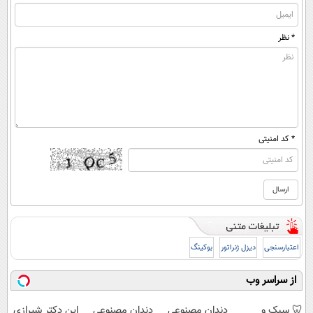
* نظر
* کد امنیتی
اعتبارسنجی
دیزل ژنراتور
بوکینگ
از سراسر وب
🦷 سبک و
دندان مصنوعی
دندان مصنوعی
این دکتر شیرازی