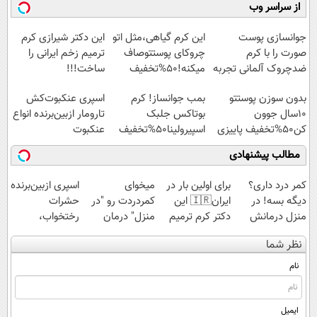
همین‌جاست!
کنید!
ازبین‌برنده انواع
میلیاردر شد.
از سراسر وب
◗پرسش‌نامه◖
عنکبوت
آموزش رایگان
جوانسازی پوست
این کرم گیاهی،مثل اتو
این دکتر شیرازی کرم
صورت را با کرم
چروکای پوستتوصاف
ترمیم زخم ایرانی را
ضدچروک آلمانی تجربه
میکنه!50%تخفیف
ساخت!!!
کنید!
بدون سوزن پوستتو
بمب جوانساز! کرم
اسپری عنکبوت‌‌کش
10سال جوون
بوتاکس جلبک
تارومار ازبین‌برنده انواع
کن50%تخفیف پاییزی
اسپیرولینا50%تخفیف
عنکبوت
مطالب پیشنهادی
کمر درد داری؟
برای اولین بار در
میخوای
اسپری ازبین‌برنده
دیگه بسه! در
ایران🇮🇷 این
کمردردت رو "در
حشرات
منزل درمانش
دکتر کرم ترمیم
منزل" درمان
رختخواب،
کن
کننده 23 روزه
کنی؟ (◂فیلم +
مناسب برای
نظر شما
(◀پرسش‌نامه)
ساخت!
◂پرسش‌نامه)
مقابله با انواع
ساس
نام
ایمیل