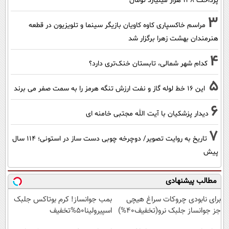
پرداخت ۱۳۸ هزار میلیارد تومان
3
مراسم خاکسپاری کاوه کاویان بازیگر سینما و تلویزیون در قطعه
هنرمندان بهشت زهرا برگزار شد
4
کدام شهر شمالی، تابستان خنک‌تری دارد؟
5
این 16 خط لوله گاز و نفت ارزش تنگه هرمز را به سمت صفر می برند
6
دیدار پزشکیان با آیت الله مجتبی خامنه ای
7
تاریخ به روایت تصویر/ دوچرخه چوبی دست ساز در استونی؛ 114 سال
پیش
مطالب پیشنهادی
برای نابودی چروکات سراغ هیچی
بمب جوانساز! کرم بوتاکس جلبک
جز جوانساز جلبک نرو(تخفیف40%)
اسپیرولینا50%تخفیف