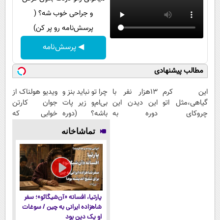
و جراحی خوب شه؟ (
پرسش‌نامه رو پر کن)
◀ پرسش‌نامه
مطالب پیشنهادی
این کرم
13هزار نفر با
چرا تو نباید بنز و
ویدیو هولناک از
گیاهی،مثل اتو
این دیدن این
بی‌ام‌و زیر پات
جوان کارتن
چروکای
دوره به
باشه؟ (دوره
خوابی که
پوستتوصاف
آرزوهاشون
رایگان درآمد
میلیاردر شد.
تماشاخانه
میکنه!50%تخفیف
رسیدن |
میلیاردی)
آموزش رایگان
ثبت‌‌نام رایگان
پارتیا، افسانه «آن‌شیگائو»؛ سفر
شاهزاده ایرانی به چین / سوغات
او یک دین بود