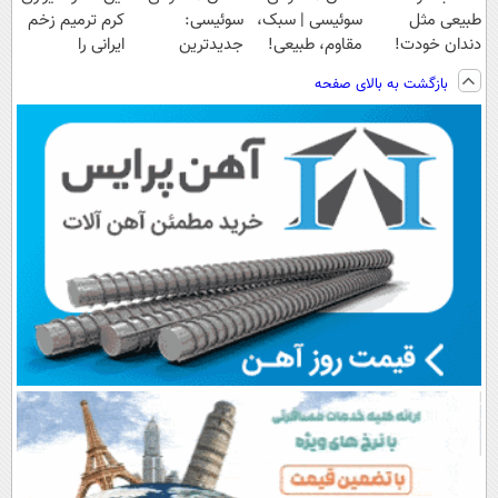
طبیعی مثل
سوئیسی | سبک،
سوئیسی:
کرم ترمیم زخم
دندان خودت!
مقاوم، طبیعی!
جدیدترین
ایرانی را
نصب آسان و
ویزیت
فناوری اروپا،
ساخت!!!
بازگشت به بالای صفحه
پرداخت اقساطی
رایگان+پرداخت
سبک و مقاوم |
💳 📍 تهران
اقساطی😍
پرداخت قسطی