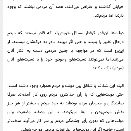
پیامک
سرگرمی
خیابان گذاشته و اعتراض می‌کنند، همه آن مردمی نباشند که وجود
روانشناسی
فناوری
دارند؛ اما مردم‌اند.
آشپزی
گوناگون
دولت‌ها آن‌قدر گرفتار مسائل خویش‌اند که قادر نیستند که مردمِ
دانلود
حوادث
درحال تغییر را ببینند و حتی اگر ببینند قادر به درک‌شان نیستند. از
محیط زیست
این‌رو است که در مواجهه با چنین مردمی دست به انکار آنان
سلامت
می‌زنند.اما نمی‌توانند نسبت‌های وجودی خود را با نسبت‌های آنان
(مردم) ترکیب کنند.
فرهنگی
بین الملل
البته این شکاف یا شقاق بین دولت و مردم همواره وجود داشته است.
اجتماعی
حتی دولت‌هایی که با رأی حداکثری مردم روی کار آمده‌اند صرفا
حیات وحش
نمایندگان و مجریان مردم بوده‌اند نه خود مردم‌ و بیشتر از هر چیز
سیاست خارجی
نقشِ مردم‌بودن را ایفا می‌کردند. با این وصف، وضعیت برای
دولت‌هایی که بدون رأی چشمگیر مردم بر سر کار می‌آیند سخت‌تر
است؛ خاصه اگر این دولت‌ها با اعتراضات مردمی مواجه شوند.