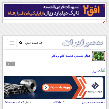
باز
نسخه اصلی
و
صفحه اول
راههای شستن درست کلم بروکلی
بسته
تماس با ما
کردن
آرشیو
منو
جستجو
نظرسنجی
آب و هوا
اوقات شرعی
پیوند ها
صفحه نخست
»
سیاسی
کد
۸۶۳۸۹۷
انتشار:
۰۸:۰۴ - ۰۷-۰۸-۱۴۰۱
سواد زندگی