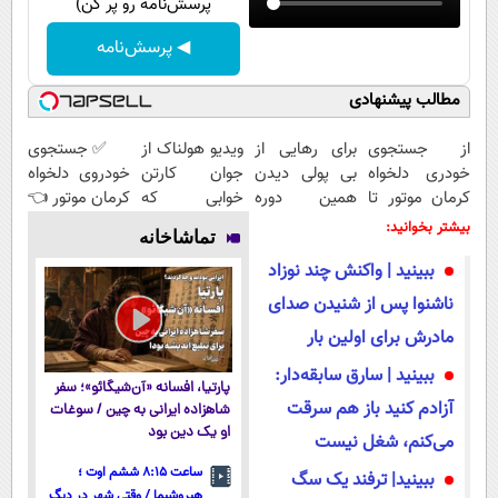
پرسش‌نامه رو پر کن)
◀ پرسش‌نامه
مطالب پیشنهادی
از جستجوی
برای رهایی از
ویدیو هولناک از
✅ جستجوی
خودری دلخواه
بی پولی دیدن
جوان کارتن
خودروی دلخواه
کرمان موتور تا
همین دوره
خوابی که
کرمان موتور 👈
فروش آن،
رایگان کافیه!
میلیاردر شد.
فروش ساده،
بیشتر بخوانید:
تماشاخانه
ساده، بی
(شمارتو وارد
آموزش رایگان
بی واسطه و
ببینید | واکنش چند نوزاد
واسطه و
کن)
مستقیم
مستقیم
ناشنوا پس از شنیدن صدای
مادرش برای اولین بار
ببینید | سارق سابقه‌دار:
پارتیا، افسانه «آن‌شیگائو»؛ سفر
آزادم کنید باز هم سرقت
شاهزاده ایرانی به چین / سوغات
او یک دین بود
می‌کنم، شغل نیست
ساعت ۸:۱۵ ششم اوت ؛
ببینید| ترفند یک سگ
هیروشیما / وقتی شهر در دیگ