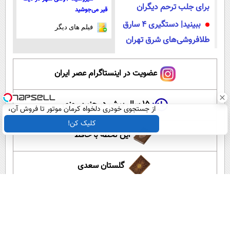
برای جلب ترحم دیگران
قیر می‌جوشید
ببینید| دستگیری ۴ سارق
فیلم های دیگر
طلافروشی‌های شرق تهران
عضویت در اینستاگرام عصر ایران
۱۵ سال پیش در چنین روزی
از جستجوی خودری دلخواه کرمان موتور تا فروش آن،
ساده، بی واسطه و مستقیم
کلیک کن!
این لحظه با حافظ
گلستان سعدی
آموزش زبان انگلیسی
آپارات عصر ایران