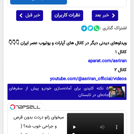
خبر بعد
نظرات کاربران
خبر قبل
اشتراک گذاری :
ویدئوهای دیدنی دیگر در کانال های آپارات و یوتیوب عصر ایران 👇👇👇
کانال 1
aparat.com/asriran
کانال 2
youtube.com/@asriran_official/videos
۵ نکته کلیدی برای آماده‌سازی خودرو پیش از سفرهای
جاده‌ای در تابستان
میخوای زانو دردت بدون قرص
و جراحی خوب شه؟ (