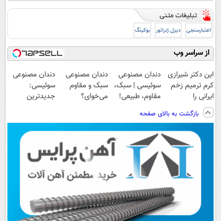
اعتبارسنجی
دیزل ژنراتور
بوکینگ
از سراسر وب
این دکتر شیرازی
دندان مصنوعی
دندان مصنوعی
دندان مصنوعی
کرم ترمیم زخم
سوئیسی | سبک،
سبک و مقاوم
سوئیسی:
ایرانی را
مقاوم، طبیعی!
می‌خوای؟
جدیدترین
ساخت!!!
ویزیت
پرداخت اقساطی
فناوری اروپا،
بازگشت به بالای صفحه
رایگان+پرداخت
هم داریم!😍 |
سبک و مقاوم |
اقساطی😍
📍تهران
پرداخت قسطی