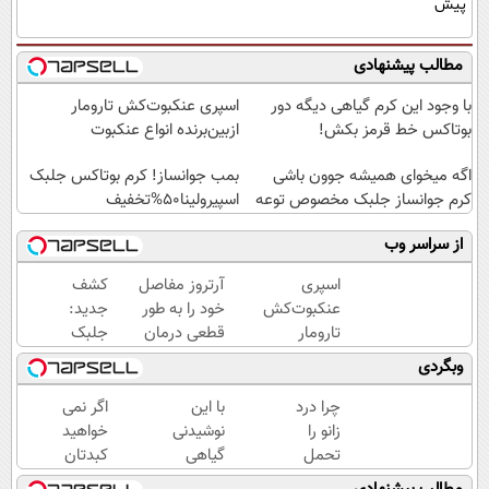
پیش
مطالب پیشنهادی
با وجود این کرم گیاهی دیگه دور
اسپری عنکبوت‌‌کش تارومار
بوتاکس خط قرمز بکش!
ازبین‌برنده انواع عنکبوت
اگه میخوای همیشه جوون باشی
بمب جوانساز! کرم بوتاکس جلبک
کرم جوانساز جلبک مخصوص توعه
اسپیرولینا50%تخفیف
از سراسر وب
اسپری
آرتروز مفاصل
کشف
عنکبوت‌‌کش
خود را به طور
جدید:
تارومار
قطعی درمان
جلبک
ازبین‌برنده
کنید!
اسپیرولینا
وبگردی
انواع
◗پرسش‌نامه◖
پیری را
عنکبوت
متوقف
چرا درد
با این
اگر نمی
می
زانو را
نوشیدنی
خواهید
کند50%تخفیف
تحمل
گیاهی
کبدتان
می‌کنی؟
به جنگ
چرب