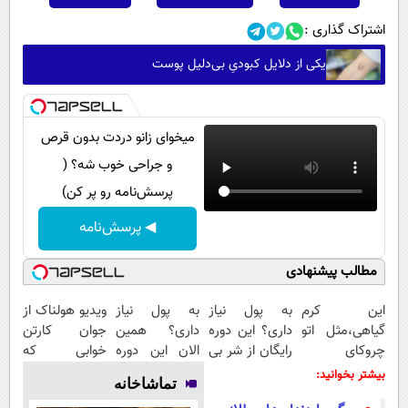
اشتراک گذاری :
یکی از دلایل کبودیِ بی‌دلیل پوست
میخوای زانو دردت بدون قرص
و جراحی خوب شه؟ (
پرسش‌نامه رو پر کن)
◀ پرسش‌نامه
مطالب پیشنهادی
این کرم
به پول نیاز
به پول نیاز
ویدیو هولناک از
گیاهی،مثل اتو
داری؟ این دوره
داری؟ همین
جوان کارتن
چروکای
رایگان از شر بی
الان این دوره
خوابی که
پوستتوصاف
پولی خلاصت
رایگان رو شرکت
میلیاردر شد.
بیشتر بخوانید:
تماشاخانه
میکنه!50%تخفیف
میکنه
کن تا دیر
آموزش رایگان