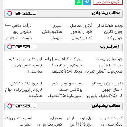
‌گزارش خطا در خبر
مطالب پیشنهادی
ویدیو هولناک از
آرتروز مفاصل
اسپری
درآمد ماهی 800
جوان کارتن
خود را به طور
عنکبوت‌‌کش
میلیونی رویا
خوابی که
قطعی درمان
تارومار
نیست! امتحانش
میلیاردر شد.
کنید!
ازبین‌برنده انواع
مجانیه😉
از سراسر وب
آموزش رایگان
◗پرسش‌نامه◖
عنکبوت
جوانسازی پوست
این کرم گیاهی،مثل اتو
این دکتر شیرازی کرم
صورت را با کرم
چروکای پوستتوصاف
ترمیم زخم ایرانی را
ضدچروک آلمانی تجربه
میکنه!50%تخفیف
ساخت!!!
کنید!
بدون سوزن پوستتو
بمب جوانساز! کرم
اسپری عنکبوت‌‌کش
10سال جوون
بوتاکس جلبک
تارومار ازبین‌برنده انواع
کن50%تخفیف پاییزی
اسپیرولینا50%تخفیف
عنکبوت
مطالب پیشنهادی
کمر درد داری؟
برای اولین بار در
میخوای
اسپری ازبین‌برنده
دیگه بسه! در
ایران🇮🇷 این
کمردردت رو "در
حشرات