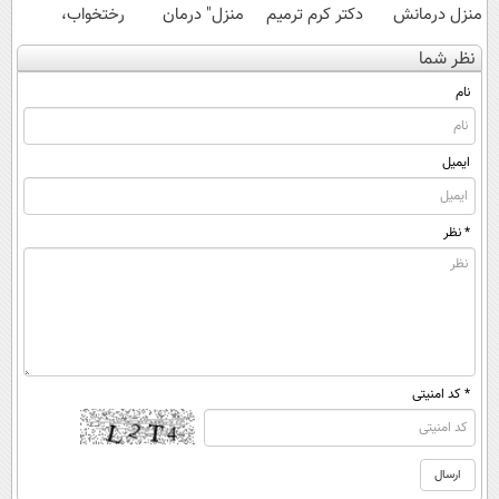
منزل درمانش
دکتر کرم ترمیم
منزل" درمان
رختخواب،
کن
کننده 23 روزه
کنی؟ (◂فیلم +
مناسب برای
نظر شما
(◀پرسش‌نامه)
ساخت!
◂پرسش‌نامه)
مقابله با انواع
ساس
نام
ایمیل
* نظر
* کد امنیتی