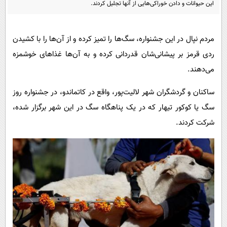
پیامک
این حیوانات و دادن خوراکی‌هایی از آنها تجلیل کردند.
سرگرمی
روانشناسی
فناوری
مردم نپال در این جشنواره، سگ‌ها را تمیز کرده و از آن‌ها را با کشیدن
آشپزی
گوناگون
ردی قرمز بر پیشانی‌شان قدردانی کرده و به آن‌ها غذا‌های خوشمزه
دانلود
حوادث
می‌دهند.
محیط زیست
ساکنان و گردشگران شهر لالیت‌پور، واقع در کاتماندو، در جشنواره روز
سلامت
سگ یا کوکور تیهار که در یک پناهگاه سگ در این شهر برگزار شده،
فرهنگی
شرکت کردند.
بین الملل
اجتماعی
حیات وحش
سیاست خارجی