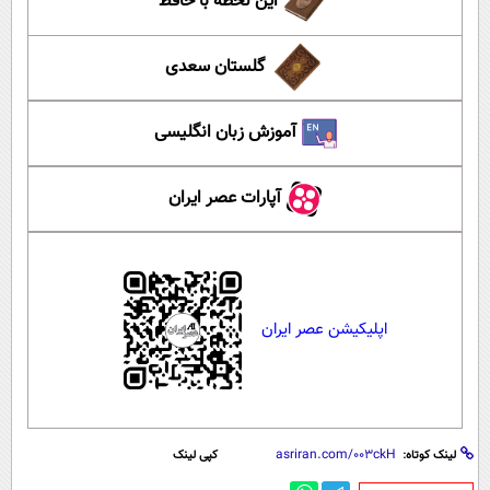
این لحظه با حافظ
گلستان سعدی
آموزش زبان انگلیسی
آپارات عصر ایران
اپلیکیشن عصر ایران
لینک کوتاه:
کپی لینک