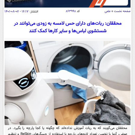
سیاسی
صفحه نخست
»
علمی
کد
۸۶۳۹۹۸
انتشار:
۱۶:۱۷ - ۰۷-۰۸-۱۴۰۱
اقتصاد
جامعه
محققان: ربات‌های دارای حس لامسه به زودی می‌توانند در
اقتصادی
شستشوی لباس‌ها و سایر کارها کمک کنند
ورزشی
اجتماعی
خودرو
بین الملل
حوادث
فرهنگ و هنر
سیاست خارجی
سلامت
علم و دانش
یک برش دانایی
قرآن
فناوری و It
محیط زیست
گوناگون
علمی
سفر و تفریح
فیلم
سرگرمی
اخبار کریپتو
عصر ایران 2
اقتصاد
باشگاه مغز
آموزش زبان
خواندنی ها و دیدنی ها
ورزش
مجله تصویری سلاح
داستان کوتاه
سیاست
محققان می‌گویند که به ربات آموزش نداده‌اند که چگونه یا کجا پارچه را بگیرد. در
عوض، آنها با تخمین تعداد لایه‌های پارچه با استفاده از حسگرهای ReSkin و تنظیم