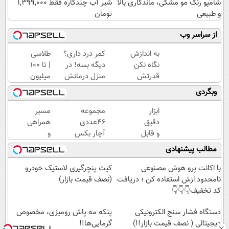
شامپو رنگ مو مشکی، ماندگاری بالا
شیر آب چندکاره فقط 1,399,000
و طبیعی
تومان
از سراسر وب
به اندازش
کمر درد داری؟
طلاسی
نگاه نکن
دیگه بسه! در
| تا 100
قدرتش
منزل درمانش
میلیون
درحد هالکه
کن
وام
وبگردی
😉 (پرداخت
(◀پرسش‌نامه)
آنی
درب
خرید
ابزار
مجموعه
مسیر
منزل+گارانتی
طلا💰
دقیق
۴۶عددی
همراهی
تعویض)
ثبت
و قابل
آچار بکس
و
نام
اعتماد
با قیمت
گزارش
مطالب پیشنهادی
کن!
برای
باورنکردنی!!
عملکرد
اندازه
(فروصت
گروه
با اکانت پرو هوش مصنوعی
کیت پنچرگیری لاستیک خودرو
گیری
محدود)
اسنپ
نامحدود ازش استفاده کن ؛ دریافت
(نصف قیمت بازار)
فشار
در
کد تخفیف👇👇👇
خون
۱۴۰۴
در
دستگاه فشار سنج الکترونیکی
پنکه مه پاش رومیزی، مخصوص
خانه
دیجیتالی ( نصف قیمت بازار!!)
گرمایی‌ها!!