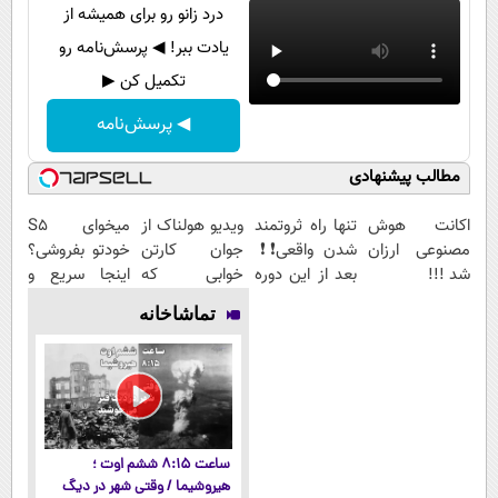
درد زانو رو برای همیشه از
یادت ببر! ◀ پرسش‌نامه رو
تکمیل کن ▶
◀ پرسش‌نامه
مطالب پیشنهادی
اکانت هوش
تنها راه ثروتمند
ویدیو هولناک از
میخوای S5
مصنوعی ارزان
شدن واقعی❗❗
جوان کارتن
خودتو بفروشی؟
شد !!!
بعد از این دوره
خوابی که
اینجا سریع و
تو خواب هم
میلیاردر شد.
منصفانه تر
تماشاخانه
پول در بیار😍
آموزش رایگان
بفروش
ساعت ۸:۱۵ ششم اوت ؛
هیروشیما / وقتی شهر در دیگ