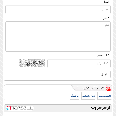
ایمیل
* نظر
* کد امنیتی
اعتبارسنجی
دیزل ژنراتور
بوکینگ
از سراسر وب