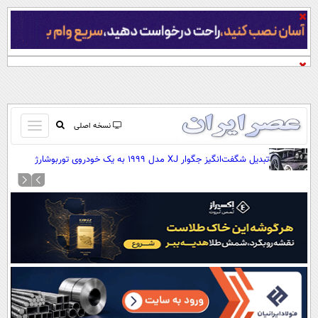
باز
نسخه اصلی
و
صفحه اول
تبدیل شگفت‌انگیز جگوار XJ مدل ۱۹۹۹ به یک خودروی توربوشارژ
بسته
قدرتمند (+عکس)
تماس با ما
کردن
آرشیو
منو
جستجو
نظرسنجی
آب و هوا
اوقات شرعی
پیوند ها
سواد زندگی