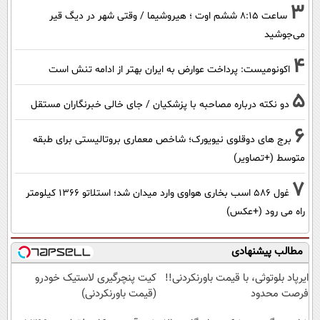
3
ساعت ۸:۱۵ ششم اوت ؛ هیروشیما / وقتی شهر در دیگ قیر
می‌جوشید
4
اکونومیست: پرداخت عوارض به ایران بهتر از ادامه تنش است
5
دو نکته درباره مصاحبه با پزشکیان / جای خالی خبرنگاران مستقل
6
برج های دوقلوی نیویورک؛ شاخص معماری بروتالیستی برای طبقه
متوسط (+تصاویر)
7
غول 586 اسب بخاری هواوی وارد میدان شد؛ استلاتو 1366 کیلومتر
راه می رود (+عکس)
مطالب پیشنهادی
ایرپاد بلوتوثی، با قیمت باورنکردنی!!
کیت پنچرگیری لاستیک خودرو
فرصت محدود
(قیمت باورنکردنی)