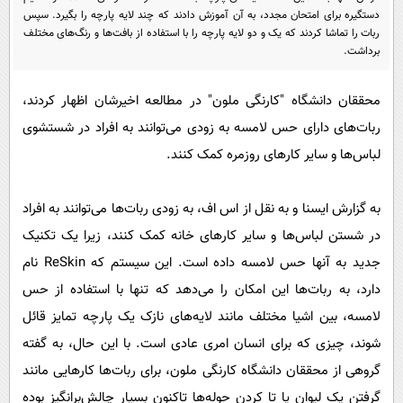
پیامک
سرگرمی
دستگیره برای امتحان مجدد، به آن آموزش دادند که چند لایه پارچه را بگیرد. سپس
ربات را تماشا کردند که یک و دو لایه پارچه را با استفاده از بافت‌ها و رنگ‌های مختلف
روانشناسی
فناوری
برداشت.
آشپزی
گوناگون
محققان دانشگاه "کارنگی ملون" در مطالعه اخیرشان اظهار کردند،
دانلود
حوادث
ربات‌های دارای حس لامسه به زودی می‌توانند به افراد در شستشوی
محیط زیست
لباس‌ها و سایر کارهای روزمره کمک کنند.
سلامت
به گزارش ایسنا و به نقل از اس اف، به‌ زودی ربات‌ها می‌توانند به افراد
فرهنگی
در شستن لباس‌ها و سایر کارهای خانه کمک کنند، زیرا یک تکنیک
بین الملل
جدید به آنها حس لامسه داده است. این سیستم که ReSkin نام
اجتماعی
دارد، به ربات‌ها این امکان را می‌دهد که تنها با استفاده از حس
حیات وحش
لامسه، بین اشیا مختلف مانند لایه‌های نازک یک پارچه تمایز قائل
شوند، چیزی که برای انسان امری عادی است. با این حال، به گفته
سیاست خارجی
گروهی از محققان دانشگاه کارنگی ملون، برای ربات‌ها کارهایی مانند
گرفتن یک لیوان یا تا کردن حوله‌ها تاکنون بسیار چالش‌برانگیز بوده