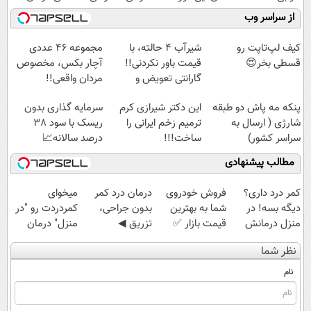
میلیاردر شد.
رایگان رو شرکت
تعویض و
کنید!
از سراسر وب
آموزش رایگان
کن تا دیر نشده!
برگشت
◗پرسش‌نامه◖
کیف لپ‌تاپت رو
شیر‌آب ۴ حالته، با
مجموعه ۴۶ عددی
قسطی بخر😍
قیمت باور نکردنی!!
آچار بکس، مخصوص
گارانتی تعویض و
مردان واقعی!!
برگشت
(مشاهده قیمت
پنکه مه پاش دو طبقه
این دکتر شیرازی کرم
سرمایه گذاری بدون
فوق‌العاده)
شارژی ( ارسال به
ترمیم زخم ایرانی را
ریسک با سود 38
سراسر کشور)
ساخت!!!
درصد سالانه📈
مطالب پیشنهادی
کمر درد داری؟
فروش خودروی
درمان درد کمر
میخوای
دیگه بسه! در
شما به بهترین
بدون جراحی،
کمردردت رو "در
منزل درمانش
قیمت بازار ✅
تزریق ◀
منزل" درمان
کن
پرسش‌نامه رو پر
کنی؟ (◂فیلم +
نظر شما
(◀پرسش‌نامه)
کن ▶
◂پرسش‌نامه)
نام