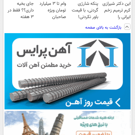
این دکتر شیرازی
پنکه شارژی
وام تا ۳ میلیارد
جای بخیه
کرم ترمیم زخم
گردنی، با قیمت
تومان ویژه
داری؟؟ فقط در
ایرانی را
باور نکردنی!
صاحبان
3 هفته
ساخت!!!
(فرصت محدود)
فروشگاه‌های
ترمیمش کن!😍
بازگشت به بالای صفحه
آنلاین و حضوری