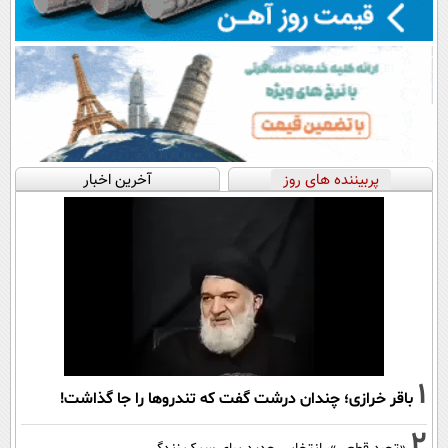
پربیننده های روز
آخرین اخبار
1
باقر خرازی؛ چندان درشت گفت که تندروها را جا گذاشت!
2