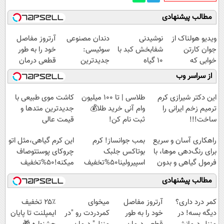
مطالب پیشنهادی
ویدیو هولناک از
نوشیدنی
دندان مصنوعی
آرتروز مفاصل
جوان کارتن
شفابخش کبد با
سوئیسی:
خود را به طور
خوابی که
10 گیاه
جدیدترین
قطعی درمان
میلیاردر شد.
موثر(تخفیف تا
فناوری اروپا،
کنید!
از سراسر وب
آموزش رایگان
امشب)
سبک و مقاوم |
◗پرسش‌نامه◖
پرداخت قسطی
این دکتر شیرازی کرم
طلاسی | تا 100 میلیون
کاشت موی طبیعی با
ترمیم زخم ایرانی را
وام آنی خرید طلا💰
جدیدترین متدها و
ساخت!!!
ثبت نام کن!
قیمت عالی
راهکاری آسان و سریع
بمب جوانساز! کرم
این کرم گیاهی،مثل اتو
برای رنگ‌دهی موها، با
بوتاکس جلبک
چروکای پوستتوصاف
فرمول گیاهی و بدون
اسپیرولینا50%تخفیف
میکنه!50%تخفیف
آمونیاک
مطالب پیشنهادی
کمر درد داری؟
آرتروز مفاصل
میخوای
۲۵٪ تخفیف
دیگه بسه! در
خود را به طور
کمردردت رو "در
ایمپلنت تا پایان