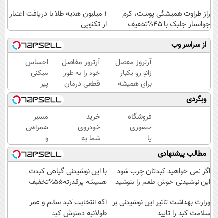
راز طراوت همیشگی پوست، کرم
1 میلیون هدیه طلا با دریافت اعتبار
جوانساز جلبک با 45%تخفیف
از تکنوپی
از سراسر وب
آرتروز مفصل
آرتروز مفاصل
احساس
زانو رو یکبار
خود را به طور
میکنی
برای همیشه
قطعی درمان
پیر
درمان کن!
کنید!
شدی؟
وبگردی
◗پرسش‌نامه◖
◂پرسش‌نامه▸
جوانی
رو با
فروشگاه
خرید
مسیر
جوانساز
حضوری
خودروی
همراهی
جلبک
یا
شما به
و
تجربه
اینترنتی
بهترین
گزارش
مطالب پیشنهادی
کن
داری؟
قیمت
عملکرد
راحت
بازار ✅
گروه
اگر نمی خواهید کبدتان چرب شود
با این نوشیدنی گیاهی کبدت
محصول
اسنپ
این نوشیدنی خوش طعم را بنوشید
همیشه پرقدرته55%تخفیف
و
در
خدماتت
وزارت بهداشت تاثیر این نوشیدنی بر
۱۴۰۴
اگه انتخابت کبد سالم و عمر
سلامت کبد را تایید
رو
طولانیه دمنوش کبد