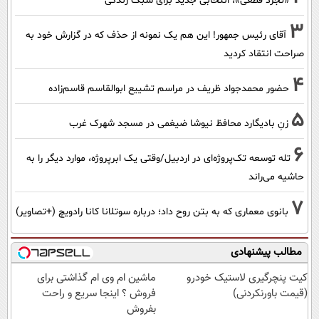
«تجرد قطعی»، انتخابی جدید برای سبک زندگی
3
آقای رئیس جمهور! این هم یک نمونه از حذف که در گزارش خود به
صراحت انتقاد کردید
4
حضور محمدجواد ظریف در مراسم تشییع ابوالقاسم قاسم‌زاده
5
زنِ بادیگارد محافظ نیوشا ضیغمی در مسجد شهرک غرب
6
تله توسعه تک‌پروژه‌ای در اردبیل/وقتی یک ابرپروژه، موارد دیگر را به
حاشیه می‌راند
7
بانوی معماری که به بتن روح داد؛ درباره سوتلانا کانا رادویچ (+تصاویر)
مطالب پیشنهادی
کیت پنچرگیری لاستیک خودرو
ماشین ام وی ام گذاشتی برای
(قیمت باورنکردنی)
فروش ؟ اینجا سریع و راحت
بفروش