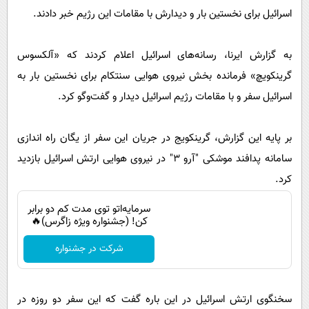
پیامک
سرگرمی
اسرائیل برای نخستین بار و دیدارش با مقامات این رژیم خبر دادند.
روانشناسی
فناوری
به گزارش ایرنا، رسانه‌های اسرائیل اعلام کردند که «آلکسوس
آشپزی
گوناگون
گرینکویچ» فرمانده بخش نیروی هوایی سنتکام برای نخستین بار به
دانلود
حوادث
اسرائیل سفر و با مقامات رژیم اسرائیل دیدار و گفت‌وگو کرد.
محیط زیست
سلامت
بر پایه این گزارش، گرینکویج در جریان این سفر از یگان راه اندازی
سامانه پدافند موشکی "آرو ۳" در نیروی هوایی ارتش اسرائیل بازدید
فرهنگی
کرد.
بین الملل
سرمایه‌اتو توی مدت کم دو برابر
اجتماعی
کن! (جشنواره ویژه زاگرس)🔥
حیات وحش
شرکت در جشنواره
سیاست خارجی
سخنگوی ارتش اسرائیل در این باره گفت که این سفر دو روزه در