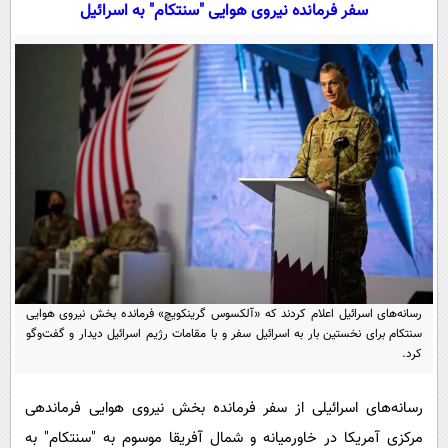
سیاسی
سفر فرمانده نیروی هوایی "سنتکام" به اسرائیل
اقتصاد
جامعه
اقتصادی
ورزشی
اجتماعی
خودرو
بین الملل
حوادث
فرهنگ و هنر
سیاست خارجی
سلامت
علم و دانش
یک برش دانایی
قرآن
فناوری و It
محیط زیست
گوناگون
علمی
سفر و تفریح
فیلم
سرگرمی
رسانه‌های اسرائیل اعلام کردند که «آلکسوس گرینکویچ» فرمانده بخش نیروی هوایی
اخبار کریپتو
سنتکام برای نخستین بار به اسرائیل سفر و با مقامات رژیم اسرائیل دیدار و گفت‌وگو
عصر ایران 2
اقتصاد
باشگاه مغز
کرد.
آموزش زبان
خواندنی ها و دیدنی ها
ورزش
مجله تصویری سلاح
رسانه‌های اسرائیلی از سفر فرمانده بخش نیروی هوایی فرماندهی
داستان کوتاه
سیاست
مرکزی آمریکا در خاورمیانه و شمال آفریقا موسوم به "سنتکام" به