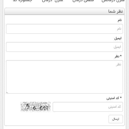
منزل درمانش
قطعی درمان
منزل" درمان
جشنواره 🎁
کن
کنید!
کنی؟ (◂فیلم +
نظر شما
(◀پرسش‌نامه)
◗پرسش‌نامه◖
◂پرسش‌نامه)
نام
ایمیل
* نظر
* کد امنیتی