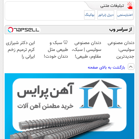
اعتبارسنجی
دیزل ژنراتور
بوکینگ
از سراسر وب
دندان مصنوعی
دندان مصنوعی
🦷 سبک و
این دکتر شیرازی
سوئیسی:
سوئیسی | سبک،
طبیعی مثل
کرم ترمیم زخم
جدیدترین
مقاوم، طبیعی!
دندان خودت!
ایرانی را
فناوری اروپا،
ویزیت
نصب آسان و
ساخت!!!
بازگشت به بالای صفحه
سبک و مقاوم |
رایگان+پرداخت
پرداخت اقساطی
پرداخت قسطی
اقساطی😍
💳 📍 تهران